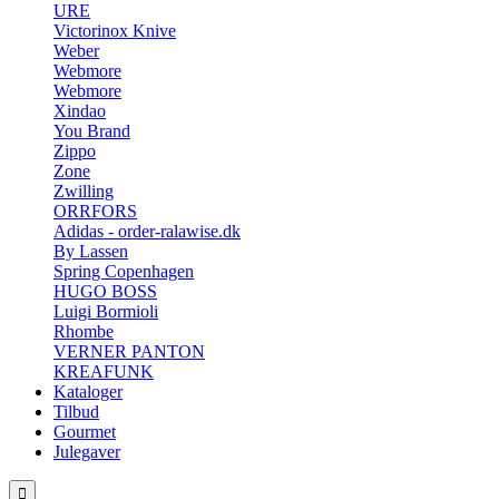
URE
Victorinox Knive
Weber
Webmore
Webmore
Xindao
You Brand
Zippo
Zone
Zwilling
ORRFORS
Adidas - order-ralawise.dk
By Lassen
Spring Copenhagen
HUGO BOSS
Luigi Bormioli
Rhombe
VERNER PANTON
KREAFUNK
Kataloger
Tilbud
Gourmet
Julegaver
