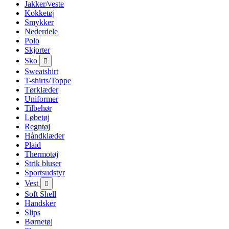
Jakker/veste
Kokketøj
Smykker
Nederdele
Polo
Skjorter
Sko

Sweatshirt
T-shirts/Toppe
Tørklæder
Uniformer
Tilbehør
Løbetøj
Regntøj
Håndklæder
Plaid
Thermotøj
Strik bluser
Sportsudstyr
Vest

Soft Shell
Handsker
Slips
Børnetøj