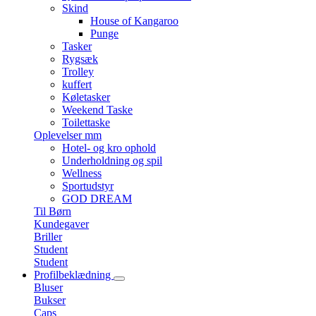
Skind
House of Kangaroo
Punge
Tasker
Rygsæk
Trolley
kuffert
Køletasker
Weekend Taske
Toilettaske
Oplevelser mm
Hotel- og kro ophold
Underholdning og spil
Wellness
Sportudstyr
GOD DREAM
Til Børn
Kundegaver
Briller
Student
Student
Profilbeklædning
Bluser
Bukser
Caps