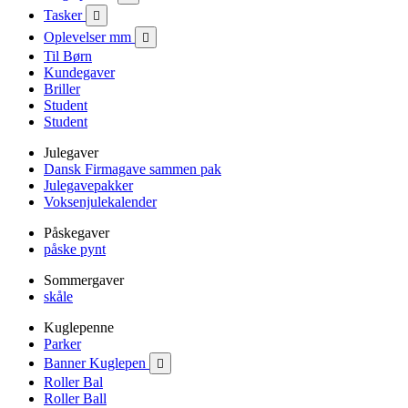
Tasker

Oplevelser mm

Til Børn
Kundegaver
Briller
Student
Student
Julegaver
Dansk Firmagave sammen pak
Julegavepakker
Voksenjulekalender
Påskegaver
påske pynt
Sommergaver
skåle
Kuglepenne
Parker
Banner Kuglepen

Roller Bal
Roller Ball