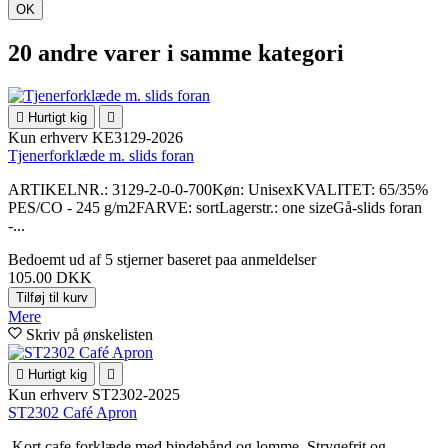
OK
20 andre varer i samme kategori

Hurtigt kig

Kun erhverv
KE3129-2026
Tjenerforklæde m. slids foran
ARTIKELNR.: 3129-2-0-0-700Køn: UnisexKVALITET: 65/35%
PES/CO - 245 g/m2FARVE: sortLagerstr.: one sizeGå-slids foran
-...
Bedoemt
ud af 5 stjerner baseret paa
anmeldelser
105.00 DKK
Tilføj til kurv
Mere
Skriv på ønskelisten

Hurtigt kig

Kun erhverv
ST2302-2025
ST2302 Café Apron
.Kort cafe forklæde med bindebånd og lomme. Strygefrit og