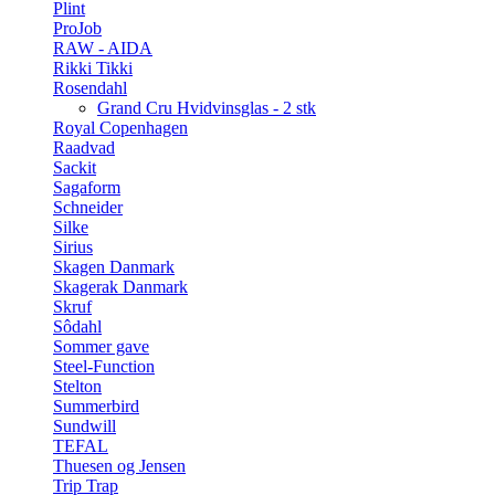
Plint
ProJob
RAW - AIDA
Rikki Tikki
Rosendahl
Grand Cru Hvidvinsglas - 2 stk
Royal Copenhagen
Raadvad
Sackit
Sagaform
Schneider
Silke
Sirius
Skagen Danmark
Skagerak Danmark
Skruf
Sôdahl
Sommer gave
Steel-Function
Stelton
Summerbird
Sundwill
TEFAL
Thuesen og Jensen
Trip Trap