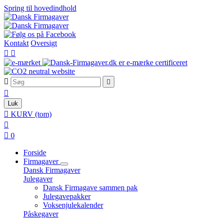
Spring til hovedindhold
Kontakt
Oversigt





Luk

KURV
(tom)


0
Forside
Firmagaver
Dansk Firmagaver
Julegaver
Dansk Firmagave sammen pak
Julegavepakker
Voksenjulekalender
Påskegaver