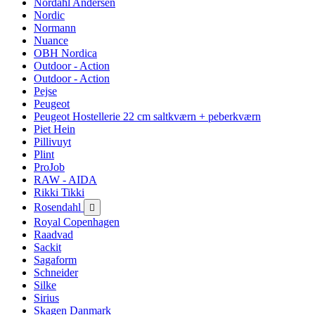
Nordahl Andersen
Nordic
Normann
Nuance
OBH Nordica
Outdoor - Action
Outdoor - Action
Pejse
Peugeot
Peugeot Hostellerie 22 cm saltkværn + peberkværn
Piet Hein
Pillivuyt
Plint
ProJob
RAW - AIDA
Rikki Tikki
Rosendahl

Royal Copenhagen
Raadvad
Sackit
Sagaform
Schneider
Silke
Sirius
Skagen Danmark