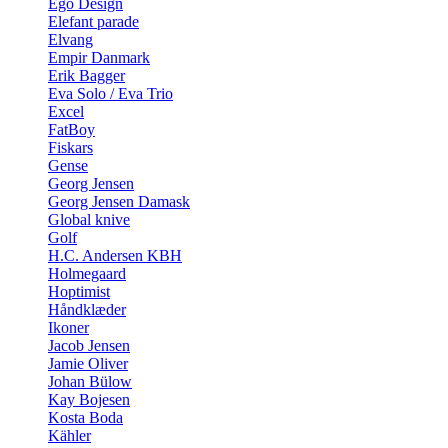
Ego Design
Elefant parade
Elvang
Empir Danmark
Erik Bagger
Eva Solo / Eva Trio
Excel
FatBoy
Fiskars
Gense
Georg Jensen
Georg Jensen Damask
Global knive
Golf
H.C. Andersen KBH
Holmegaard
Hoptimist
Håndklæder
Ikoner
Jacob Jensen
Jamie Oliver
Johan Bülow
Kay Bojesen
Kosta Boda
Kähler