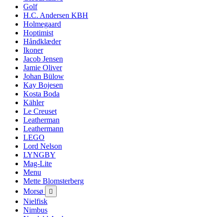
Golf
H.C. Andersen KBH
Holmegaard
Hoptimist
Håndklæder
Ikoner
Jacob Jensen
Jamie Oliver
Johan Bülow
Kay Bojesen
Kosta Boda
Kähler
Le Creuset
Leatherman
Leathermann
LEGO
Lord Nelson
LYNGBY
Mag-Lite
Menu
Mette Blomsterberg
Morsø

Nielfisk
Nimbus