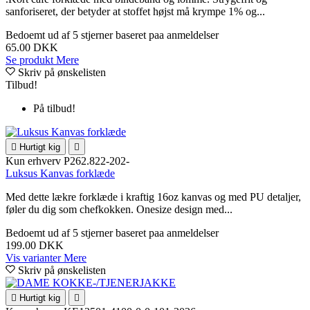
sanforiseret, der betyder at stoffet højst må krympe 1% og...
Bedoemt
ud af 5 stjerner baseret paa
anmeldelser
65.00 DKK
Se produkt
Mere
Skriv på ønskelisten
Tilbud!
På tilbud!

Hurtigt kig

Kun erhverv
P262.822-202-
Luksus Kanvas forklæde
Med dette lækre forklæde i kraftig 16oz kanvas og med PU detaljer,
føler du dig som chefkokken. Onesize design med...
Bedoemt
ud af 5 stjerner baseret paa
anmeldelser
199.00 DKK
Vis varianter
Mere
Skriv på ønskelisten

Hurtigt kig
