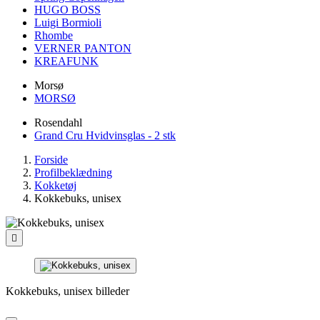
HUGO BOSS
Luigi Bormioli
Rhombe
VERNER PANTON
KREAFUNK
Morsø
MORSØ
Rosendahl
Grand Cru Hvidvinsglas - 2 stk
Forside
Profilbeklædning
Kokketøj
Kokkebuks, unisex

Kokkebuks, unisex billeder