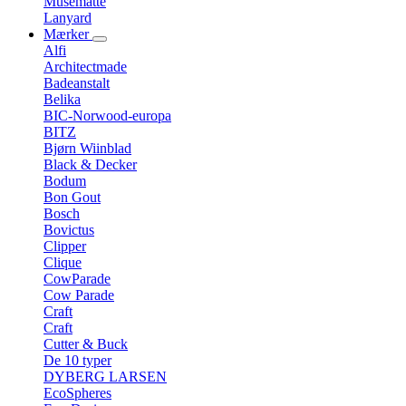
Musemåtte
Lanyard
Mærker
Alfi
Architectmade
Badeanstalt
Belika
BIC-Norwood-europa
BITZ
Bjørn Wiinblad
Black & Decker
Bodum
Bon Gout
Bosch
Bovictus
Clipper
Clique
CowParade
Cow Parade
Craft
Craft
Cutter & Buck
De 10 typer
DYBERG LARSEN
EcoSpheres