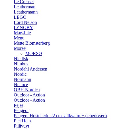
Le Creuset
Leatherman
Leathermann
LEGO
Lord Nelson
LYNGBY
Mag-Lite
Menu
Mette Blomsterberg
Morsø
MORSØ
Nielfisk
Nimbus
Nordahl Andersen
Nordic
Normann
Nuance
OBH Nordica
Outdoor - Action
Outdoor - Action
Pejse
Peugeot
Peugeot Hostellerie 22 cm saltkværn + peberkværn
Piet Hein
Pillivuyt