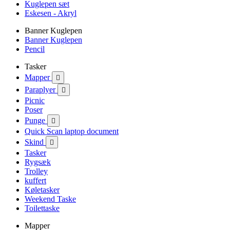
Kuglepen sæt
Eskesen - Akryl
Banner Kuglepen
Banner Kuglepen
Pencil
Tasker
Mapper

Paraplyer

Picnic
Poser
Punge

Quick Scan laptop document
Skind

Tasker
Rygsæk
Trolley
kuffert
Køletasker
Weekend Taske
Toilettaske
Mapper