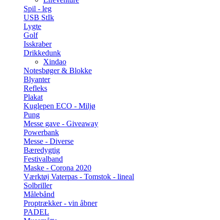
Spil - leg
USB StIk
Lygte
Golf
Isskraber
Drikkedunk
Xindao
Notesbøger & Blokke
Blyanter
Refleks
Plakat
Kuglepen ECO - Miljø
Pung
Messe gave - Giveaway
Powerbank
Messe - Diverse
Bæredygtig
Festivalband
Maske - Corona 2020
Værktøj Vaterpas - Tomstok - lineal
Solbriller
Målebånd
Proptrækker - vin åbner
PADEL