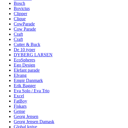
Bosch
Bovictus
Clipper
Clique
CowParade
Cow Parade
Craft
Craft
Cutter & Buck
De 10 typer
DYBERG LARSEN
EcoSpheres
Ego Design
Elefant parade
Elvang
Empir Danmark
Erik Bagger
Eva Solo / Eva Trio
Excel
FatBoy
Fiskars
Gense
Georg Jensen
Georg Jensen Damask
Global knive