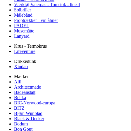
Værktøj Vaterpas - Tomstok - lineal
Solbriller
Målebånd
Proptrækker - vin åbner
PADEL
Musemåtte
Lanyard
Krus - Termokrus
Lifeventure
Drikkedunk
Xindao
Mærker
Alfi
Architectmade
Badeanstalt
Belika
BIC-Norwood-europa
BITZ
Bjørn Wiinblad
Black & Decker
Bodum
Bon Gout