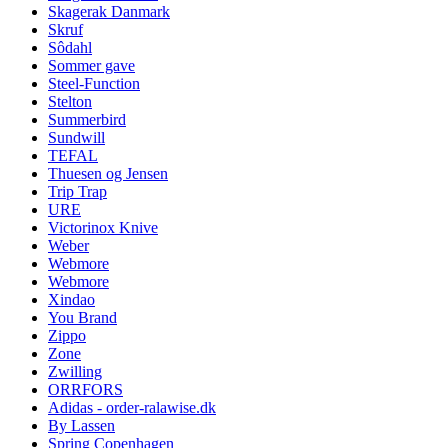
Skagerak Danmark
Skruf
Sôdahl
Sommer gave
Steel-Function
Stelton
Summerbird
Sundwill
TEFAL
Thuesen og Jensen
Trip Trap
URE
Victorinox Knive
Weber
Webmore
Webmore
Xindao
You Brand
Zippo
Zone
Zwilling
ORRFORS
Adidas - order-ralawise.dk
By Lassen
Spring Copenhagen