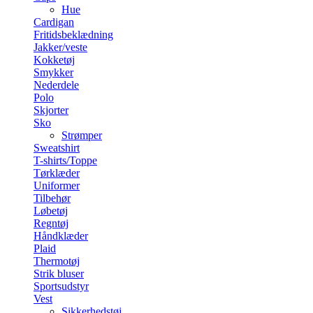
Hue
Cardigan
Fritidsbeklædning
Jakker/veste
Kokketøj
Smykker
Nederdele
Polo
Skjorter
Sko
Strømper
Sweatshirt
T-shirts/Toppe
Tørklæder
Uniformer
Tilbehør
Løbetøj
Regntøj
Håndklæder
Plaid
Thermotøj
Strik bluser
Sportsudstyr
Vest
Sikkerhedstøj