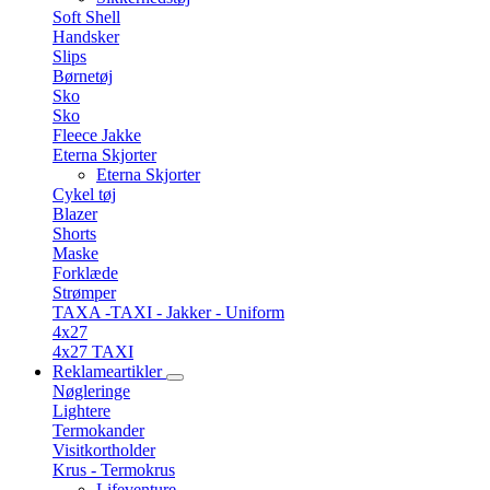
Soft Shell
Handsker
Slips
Børnetøj
Sko
Sko
Fleece Jakke
Eterna Skjorter
Eterna Skjorter
Cykel tøj
Blazer
Shorts
Maske
Forklæde
Strømper
TAXA -TAXI - Jakker - Uniform
4x27
4x27 TAXI
Reklameartikler
Nøgleringe
Lightere
Termokander
Visitkortholder
Krus - Termokrus
Lifeventure