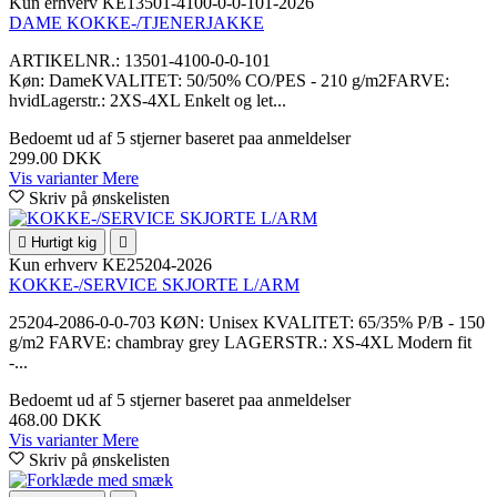
Kun erhverv
KE13501-4100-0-0-101-2026
DAME KOKKE-/TJENERJAKKE
ARTIKELNR.: 13501-4100-0-0-101
Køn: DameKVALITET: 50/50% CO/PES - 210 g/m2FARVE:
hvidLagerstr.: 2XS-4XL Enkelt og let...
Bedoemt
ud af 5 stjerner baseret paa
anmeldelser
299.00 DKK
Vis varianter
Mere
Skriv på ønskelisten

Hurtigt kig

Kun erhverv
KE25204-2026
KOKKE-/SERVICE SKJORTE L/ARM
25204-2086-0-0-703 KØN: Unisex KVALITET: 65/35% P/B - 150
g/m2 FARVE: chambray grey LAGERSTR.: XS-4XL Modern fit
-...
Bedoemt
ud af 5 stjerner baseret paa
anmeldelser
468.00 DKK
Vis varianter
Mere
Skriv på ønskelisten