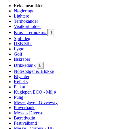
Reklameartikler
Nøgleringe
Lightere
Termokander
Visitkortholder
Krus - Termokrus

Spil - leg
USB StIk
Lygte
Golf
Isskraber
Drikkedunk

Notesbøger & Blokke
Blyanter
Refleks
Plakat
Kuglepen ECO - Miljø
Pung
Messe gave - Giveaway
Powerbank
Messe - Diverse
Bæredygtig
Festivalband
Maske - Corona 2020