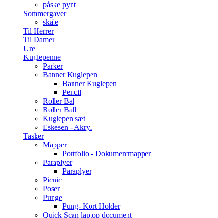
påske pynt
Sommergaver
skåle
Til Herrer
Til Damer
Ure
Kuglepenne
Parker
Banner Kuglepen
Banner Kuglepen
Pencil
Roller Bal
Roller Ball
Kuglepen sæt
Eskesen - Akryl
Tasker
Mapper
Portfolio - Dokumentmapper
Paraplyer
Paraplyer
Picnic
Poser
Punge
Pung- Kort Holder
Quick Scan laptop document