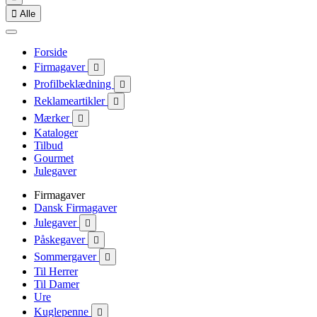

Alle
Forside
Firmagaver

Profilbeklædning

Reklameartikler

Mærker

Kataloger
Tilbud
Gourmet
Julegaver
Firmagaver
Dansk Firmagaver
Julegaver

Påskegaver

Sommergaver

Til Herrer
Til Damer
Ure
Kuglepenne
