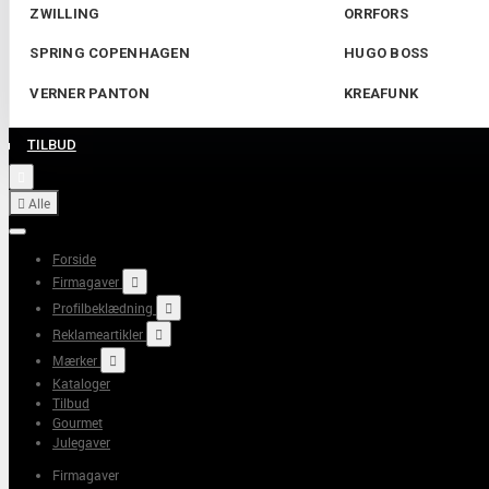
ZWILLING
ORRFORS
SPRING COPENHAGEN
HUGO BOSS
VERNER PANTON
KREAFUNK
TILBUD


Alle
Forside
Firmagaver

Profilbeklædning

Reklameartikler

Mærker

Kataloger
Tilbud
Gourmet
Julegaver
Firmagaver