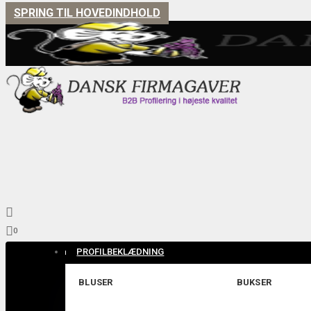
SPRING TIL HOVEDINDHOLD


0
PROFILBEKLÆDNING
BLUSER
BUKSER