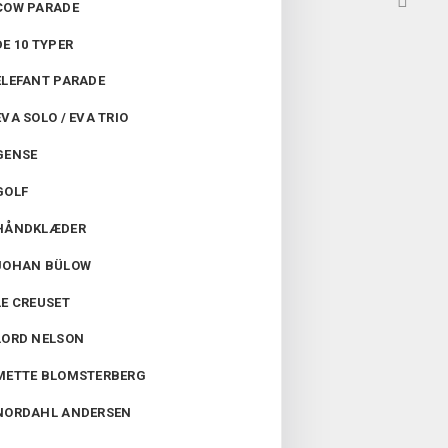

COW PARADE
DE 10 TYPER
ELEFANT PARADE
EVA SOLO / EVA TRIO
GENSE
GOLF
HÅNDKLÆDER
JOHAN BÜLOW
LE CREUSET
LORD NELSON
METTE BLOMSTERBERG
NORDAHL ANDERSEN