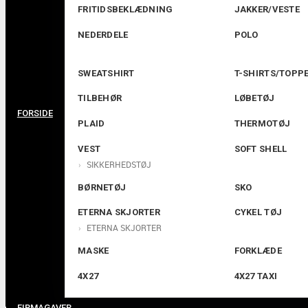
FRITIDSBEKLÆDNING
JAKKER/VESTE
NEDERDELE
POLO
SWEATSHIRT
T-SHIRTS/TOPP
TILBEHØR
LØBETØJ
FORSIDE
PLAID
THERMOTØJ
VEST
SOFT SHELL
SIKKERHEDSTØJ
BØRNETØJ
SKO
ETERNA SKJORTER
CYKEL TØJ
ETERNA SKJORTER
MASKE
FORKLÆDE
4X27
4X27 TAXI
FIRMAGAVER