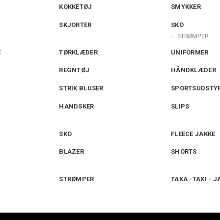
KOKKETØJ
SMYKKER
SKJORTER
SKO
STRØMPER
E
TØRKLÆDER
UNIFORMER
REGNTØJ
HÅNDKLÆDER
STRIK BLUSER
SPORTSUDSTY
HANDSKER
SLIPS
SKO
FLEECE JAKKE
BLAZER
SHORTS
STRØMPER
TAXA -TAXI - 