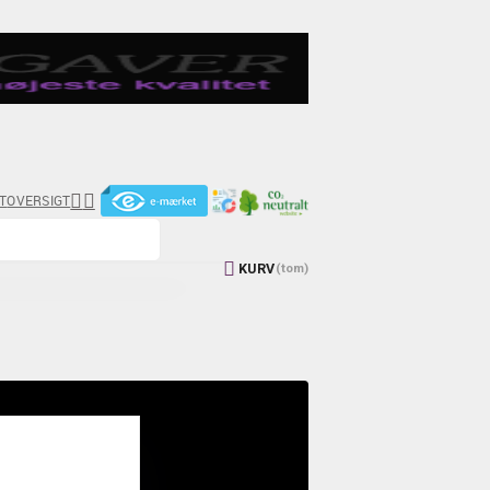


T
OVERSIGT

KURV
(tom)