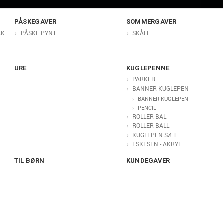
PÅSKEGAVER
SOMMERGAVER
AK
PÅSKE PYNT
SKÅLE
URE
KUGLEPENNE
PARKER
BANNER KUGLEPEN
BANNER KUGLEPEN
PENCIL
ROLLER BAL
ROLLER BALL
KUGLEPEN SÆT
ESKESEN - AKRYL
TIL BØRN
KUNDEGAVER