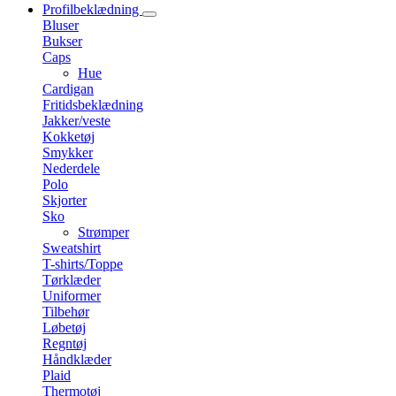
Profilbeklædning
Bluser
Bukser
Caps
Hue
Cardigan
Fritidsbeklædning
Jakker/veste
Kokketøj
Smykker
Nederdele
Polo
Skjorter
Sko
Strømper
Sweatshirt
T-shirts/Toppe
Tørklæder
Uniformer
Tilbehør
Løbetøj
Regntøj
Håndklæder
Plaid
Thermotøj