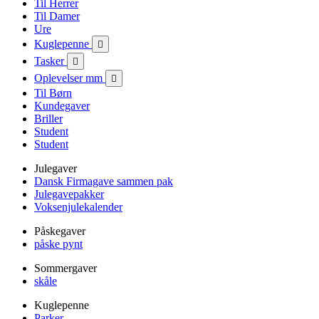
Til Herrer
Til Damer
Ure
Kuglepenne

Tasker

Oplevelser mm

Til Børn
Kundegaver
Briller
Student
Student
Julegaver
Dansk Firmagave sammen pak
Julegavepakker
Voksenjulekalender
Påskegaver
påske pynt
Sommergaver
skåle
Kuglepenne
Parker