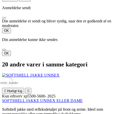
Anmeldelse sendt
Din anmeldelse er sendt og bliver synlig, naar den er godkendt af en
moderator.
OK
Din anmeldelse kunne ikke sendes
OK
20 andre varer i samme kategori
vorite_border

Hurtigt kig

Kun erhverv
xp5500-5600- 2025
SOFTSHELL JAKKE UNISEX ELLER DAME
Softshell jakke med refleksdetaljer på front og ærme. Ideel som
overgangsjakke eller som termofór i skaljakkerne...