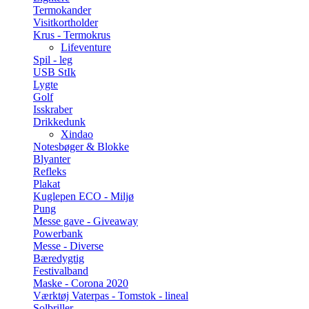
Termokander
Visitkortholder
Krus - Termokrus
Lifeventure
Spil - leg
USB StIk
Lygte
Golf
Isskraber
Drikkedunk
Xindao
Notesbøger & Blokke
Blyanter
Refleks
Plakat
Kuglepen ECO - Miljø
Pung
Messe gave - Giveaway
Powerbank
Messe - Diverse
Bæredygtig
Festivalband
Maske - Corona 2020
Værktøj Vaterpas - Tomstok - lineal
Solbriller