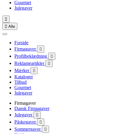
Gourmet
Julegaver


Alle
Forside
Firmagaver

Profilbeklædning

Reklameartikler

Mærker

Kataloger
Tilbud
Gourmet
Julegaver
Firmagaver
Dansk Firmagaver
Julegaver

Påskegaver

Sommergaver
