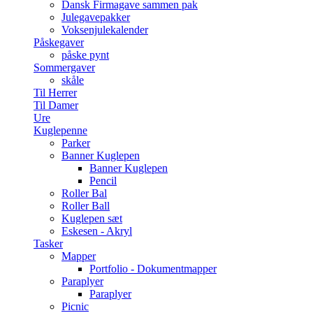
Dansk Firmagave sammen pak
Julegavepakker
Voksenjulekalender
Påskegaver
påske pynt
Sommergaver
skåle
Til Herrer
Til Damer
Ure
Kuglepenne
Parker
Banner Kuglepen
Banner Kuglepen
Pencil
Roller Bal
Roller Ball
Kuglepen sæt
Eskesen - Akryl
Tasker
Mapper
Portfolio - Dokumentmapper
Paraplyer
Paraplyer
Picnic