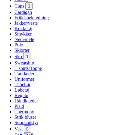
Caps

Cardigan
Fritidsbeklædning
Jakker/veste
Kokketøj
Smykker
Nederdele
Polo
Skjorter
Sko

Sweatshirt
T-shirts/Toppe
Tørklæder
Uniformer
Tilbehør
Løbetøj
Regntøj
Håndklæder
Plaid
Thermotøj
Strik bluser
Sportsudstyr
Vest
