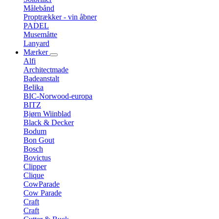
Målebånd
Proptrækker - vin åbner
PADEL
Musemåtte
Lanyard
Mærker
Alfi
Architectmade
Badeanstalt
Belika
BIC-Norwood-europa
BITZ
Bjørn Wiinblad
Black & Decker
Bodum
Bon Gout
Bosch
Bovictus
Clipper
Clique
CowParade
Cow Parade
Craft
Craft