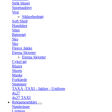
Strik bluser
Sportsudstyr
Vest
Sikkerhedstøj
Soft Shell
Handsker
Slips
Børnetøj
Sko
Sko
Fleece Jakke
Eterna Skjorter
Eterna Skjorter
Cykel tøj
Blazer
Shorts
Maske
Forklæde
Strømper
TAXA -TAXI - Jakker - Uniform
4x27
4x27 TAXI
Reklameartikler
Nøgleringe
Lightere