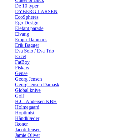
Cutter & Buck
De 10 typer
DYBERG LARSEN
EcoSpheres
Ego Design
Elefant parade
Elvang
Empir Danmark
Erik Bagger
Eva Solo / Eva Trio
Excel
FatBoy
Fiskars
Gense
Georg Jensen
Georg Jensen Damask
Global knive
Golf
H.C. Andersen KBH
Holmegaard
Hoptimist
Håndklæder
Ikoner
Jacob Jensen
Jamie Oliver