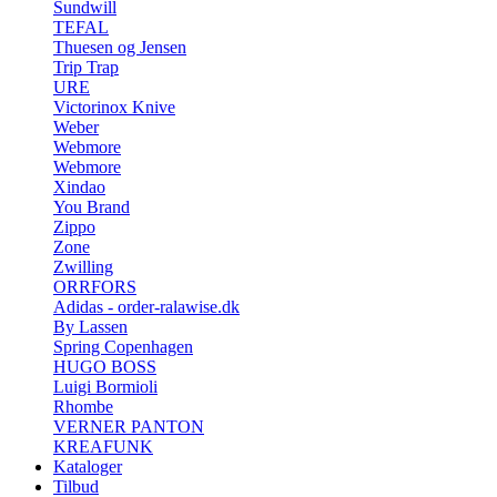
Sundwill
TEFAL
Thuesen og Jensen
Trip Trap
URE
Victorinox Knive
Weber
Webmore
Webmore
Xindao
You Brand
Zippo
Zone
Zwilling
ORRFORS
Adidas - order-ralawise.dk
By Lassen
Spring Copenhagen
HUGO BOSS
Luigi Bormioli
Rhombe
VERNER PANTON
KREAFUNK
Kataloger
Tilbud