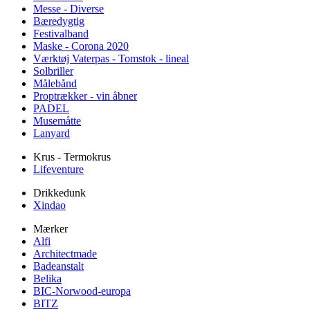
Messe - Diverse
Bæredygtig
Festivalband
Maske - Corona 2020
Værktøj Vaterpas - Tomstok - lineal
Solbriller
Målebånd
Proptrækker - vin åbner
PADEL
Musemåtte
Lanyard
Krus - Termokrus
Lifeventure
Drikkedunk
Xindao
Mærker
Alfi
Architectmade
Badeanstalt
Belika
BIC-Norwood-europa
BITZ