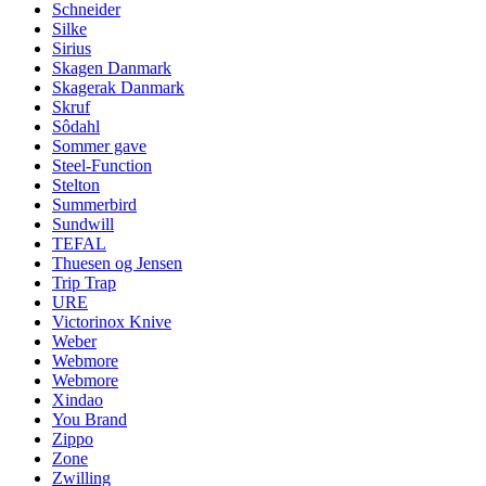
Schneider
Silke
Sirius
Skagen Danmark
Skagerak Danmark
Skruf
Sôdahl
Sommer gave
Steel-Function
Stelton
Summerbird
Sundwill
TEFAL
Thuesen og Jensen
Trip Trap
URE
Victorinox Knive
Weber
Webmore
Webmore
Xindao
You Brand
Zippo
Zone
Zwilling