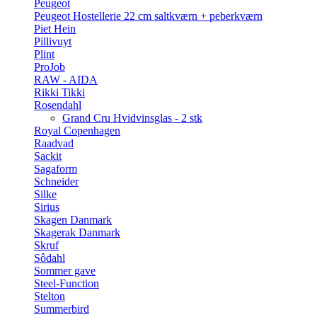
Peugeot
Peugeot Hostellerie 22 cm saltkværn + peberkværn
Piet Hein
Pillivuyt
Plint
ProJob
RAW - AIDA
Rikki Tikki
Rosendahl
Grand Cru Hvidvinsglas - 2 stk
Royal Copenhagen
Raadvad
Sackit
Sagaform
Schneider
Silke
Sirius
Skagen Danmark
Skagerak Danmark
Skruf
Sôdahl
Sommer gave
Steel-Function
Stelton
Summerbird