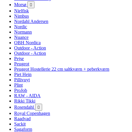
Morsø

Nielfisk
Nimbus
Nordahl Andersen
Nordic
Normann
Nuance
OBH Nordica
Outdoor - Action
Outdoor - Action
Pejse
Peugeot
Peugeot Hostellerie 22 cm saltkværn + peberkværn
Piet Hein
Pillivuyt
Plint
ProJob
RAW - AIDA
Rikki Tikki
Rosendahl

Royal Copenhagen
Raadvad
Sackit
Sagaform