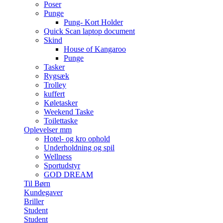
Poser
Punge
Pung- Kort Holder
Quick Scan laptop document
Skind
House of Kangaroo
Punge
Tasker
Rygsæk
Trolley
kuffert
Køletasker
Weekend Taske
Toilettaske
Oplevelser mm
Hotel- og kro ophold
Underholdning og spil
Wellness
Sportudstyr
GOD DREAM
Til Børn
Kundegaver
Briller
Student
Student