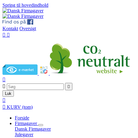
Spring til hovedindhold
Kontakt
Oversigt





Luk


KURV
(tom)
Forside
Firmagaver
Dansk Firmagaver
Julegaver