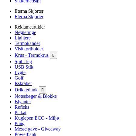
Sikkerhedstøj
Eterna Skjorter
Eterna Skjorter
Reklameartikler
Nøgleringe
Lightere
Termokander
Visitkortholder
Krus - Termokrus

Spil - leg
USB StIk
Lygte
Golf
Isskraber
Drikkedunk

Notesbøger & Blokke
Blyanter
Refleks
Plakat
Kuglepen ECO - Miljø
Pung
Messe gave - Giveaway
Powerbank