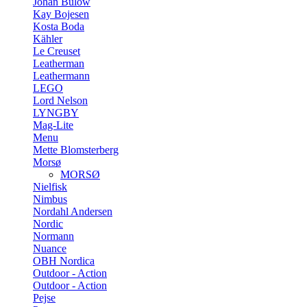
Johan Bülow
Kay Bojesen
Kosta Boda
Kähler
Le Creuset
Leatherman
Leathermann
LEGO
Lord Nelson
LYNGBY
Mag-Lite
Menu
Mette Blomsterberg
Morsø
MORSØ
Nielfisk
Nimbus
Nordahl Andersen
Nordic
Normann
Nuance
OBH Nordica
Outdoor - Action
Outdoor - Action
Pejse