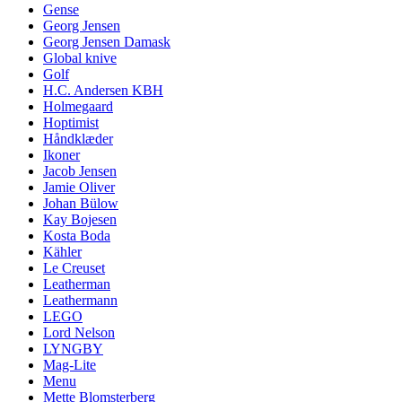
Gense
Georg Jensen
Georg Jensen Damask
Global knive
Golf
H.C. Andersen KBH
Holmegaard
Hoptimist
Håndklæder
Ikoner
Jacob Jensen
Jamie Oliver
Johan Bülow
Kay Bojesen
Kosta Boda
Kähler
Le Creuset
Leatherman
Leathermann
LEGO
Lord Nelson
LYNGBY
Mag-Lite
Menu
Mette Blomsterberg