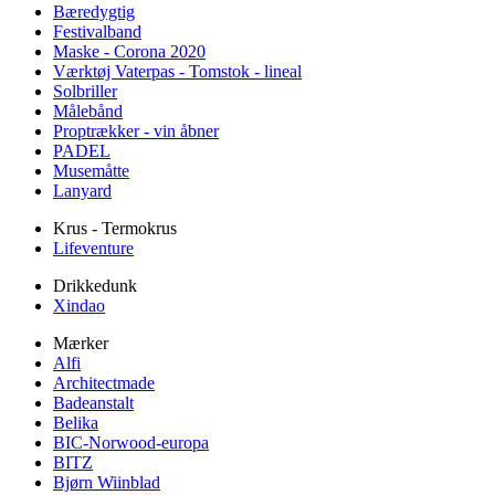
Bæredygtig
Festivalband
Maske - Corona 2020
Værktøj Vaterpas - Tomstok - lineal
Solbriller
Målebånd
Proptrækker - vin åbner
PADEL
Musemåtte
Lanyard
Krus - Termokrus
Lifeventure
Drikkedunk
Xindao
Mærker
Alfi
Architectmade
Badeanstalt
Belika
BIC-Norwood-europa
BITZ
Bjørn Wiinblad