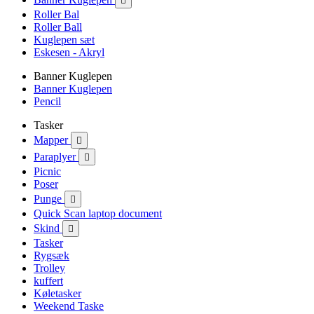

Roller Bal
Roller Ball
Kuglepen sæt
Eskesen - Akryl
Banner Kuglepen
Banner Kuglepen
Pencil
Tasker
Mapper

Paraplyer

Picnic
Poser
Punge

Quick Scan laptop document
Skind

Tasker
Rygsæk
Trolley
kuffert
Køletasker
Weekend Taske