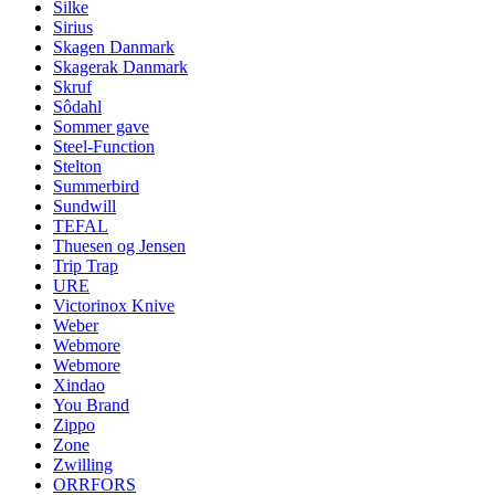
Silke
Sirius
Skagen Danmark
Skagerak Danmark
Skruf
Sôdahl
Sommer gave
Steel-Function
Stelton
Summerbird
Sundwill
TEFAL
Thuesen og Jensen
Trip Trap
URE
Victorinox Knive
Weber
Webmore
Webmore
Xindao
You Brand
Zippo
Zone
Zwilling
ORRFORS