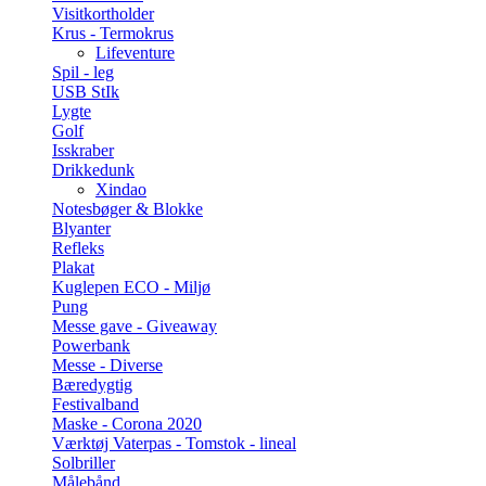
Visitkortholder
Krus - Termokrus
Lifeventure
Spil - leg
USB StIk
Lygte
Golf
Isskraber
Drikkedunk
Xindao
Notesbøger & Blokke
Blyanter
Refleks
Plakat
Kuglepen ECO - Miljø
Pung
Messe gave - Giveaway
Powerbank
Messe - Diverse
Bæredygtig
Festivalband
Maske - Corona 2020
Værktøj Vaterpas - Tomstok - lineal
Solbriller
Målebånd