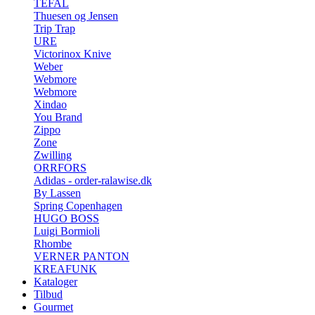
TEFAL
Thuesen og Jensen
Trip Trap
URE
Victorinox Knive
Weber
Webmore
Webmore
Xindao
You Brand
Zippo
Zone
Zwilling
ORRFORS
Adidas - order-ralawise.dk
By Lassen
Spring Copenhagen
HUGO BOSS
Luigi Bormioli
Rhombe
VERNER PANTON
KREAFUNK
Kataloger
Tilbud
Gourmet