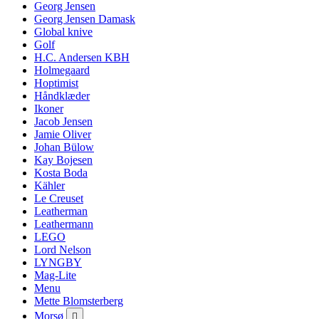
Georg Jensen
Georg Jensen Damask
Global knive
Golf
H.C. Andersen KBH
Holmegaard
Hoptimist
Håndklæder
Ikoner
Jacob Jensen
Jamie Oliver
Johan Bülow
Kay Bojesen
Kosta Boda
Kähler
Le Creuset
Leatherman
Leathermann
LEGO
Lord Nelson
LYNGBY
Mag-Lite
Menu
Mette Blomsterberg
Morsø
