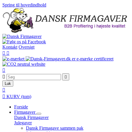
Spring til hovedindhold
Kontakt
Oversigt





Luk


KURV
(tom)
Forside
Firmagaver
Dansk Firmagaver
Julegaver
Dansk Firmagave sammen pak