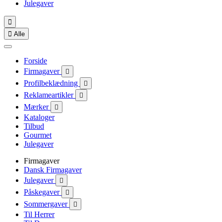
Julegaver


Alle
Forside
Firmagaver

Profilbeklædning

Reklameartikler

Mærker

Kataloger
Tilbud
Gourmet
Julegaver
Firmagaver
Dansk Firmagaver
Julegaver

Påskegaver

Sommergaver

Til Herrer