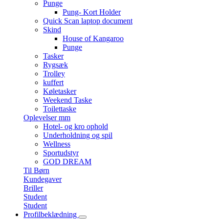
Punge
Pung- Kort Holder
Quick Scan laptop document
Skind
House of Kangaroo
Punge
Tasker
Rygsæk
Trolley
kuffert
Køletasker
Weekend Taske
Toilettaske
Oplevelser mm
Hotel- og kro ophold
Underholdning og spil
Wellness
Sportudstyr
GOD DREAM
Til Børn
Kundegaver
Briller
Student
Student
Profilbeklædning