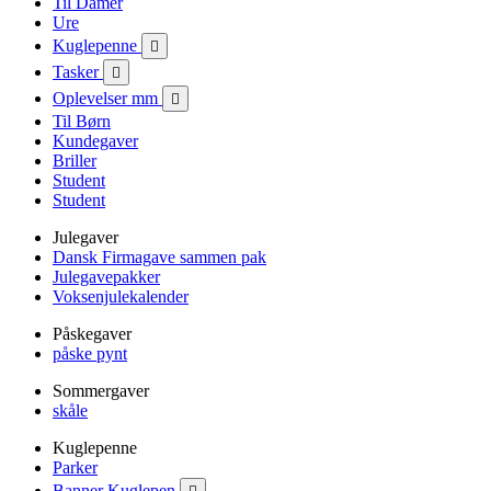
Til Damer
Ure
Kuglepenne

Tasker

Oplevelser mm

Til Børn
Kundegaver
Briller
Student
Student
Julegaver
Dansk Firmagave sammen pak
Julegavepakker
Voksenjulekalender
Påskegaver
påske pynt
Sommergaver
skåle
Kuglepenne
Parker
Banner Kuglepen