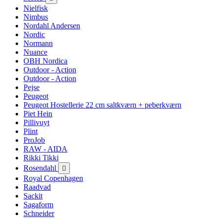
Nielfisk
Nimbus
Nordahl Andersen
Nordic
Normann
Nuance
OBH Nordica
Outdoor - Action
Outdoor - Action
Pejse
Peugeot
Peugeot Hostellerie 22 cm saltkværn + peberkværn
Piet Hein
Pillivuyt
Plint
ProJob
RAW - AIDA
Rikki Tikki
Rosendahl

Royal Copenhagen
Raadvad
Sackit
Sagaform
Schneider