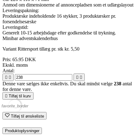
Anmod om dimensionerne af annoncepladsen som et udlægslayout
Leveringspakning:
Produktæske indeholdende 16 stykker, 3 produktæsker pr.
forsendelsesæske
Leveringstid:
Generelt 10-15 arbejdsdage efter godkendelse til trykning.
Minibar adventskalenderhus
Variant Rittersport tillæg pr. stk kr. 5,50
Pris:
65.95 DKK
Ekskl. moms
Antal:




Denne vare sælges ikke enkeltvis. Du skal mindst vælge
238
antal
for denne vare.

Tilføj til kurv
favorite_border
Tilføj til ønskeliste
Produktoplysninger