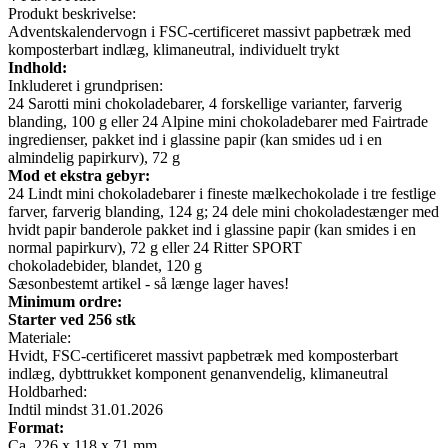
Produkt beskrivelse:
Adventskalendervogn i FSC-certificeret massivt papbetræk med
komposterbart indlæg, klimaneutral, individuelt trykt
Indhold:
Inkluderet i grundprisen:
24 Sarotti mini chokoladebarer, 4 forskellige varianter, farverig
blanding, 100 g eller 24 Alpine mini chokoladebarer med Fairtrade
ingredienser, pakket ind i glassine papir (kan smides ud i en
almindelig papirkurv), 72 g
Mod et ekstra gebyr:
24 Lindt mini chokoladebarer i fineste mælkechokolade i tre festlige
farver, farverig blanding, 124 g; 24 dele mini chokoladestænger med
hvidt papir banderole pakket ind i glassine papir (kan smides i en
normal papirkurv), 72 g eller 24 Ritter SPORT
chokoladebider, blandet, 120 g
Sæsonbestemt artikel - så længe lager haves!
Minimum ordre:
Starter ved 256 stk
Materiale:
Hvidt, FSC-certificeret massivt papbetræk med komposterbart
indlæg, dybttrukket komponent genanvendelig, klimaneutral
Holdbarhed:
Indtil mindst 31.01.2026
Format:
Ca. 226 x 118 x 71 mm