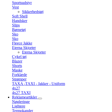
Sportsudstyr
Vest
Sikkerhedstøj
Soft Shell
Handsker
Slips
Børnetøj
Sko
Sko
Fleece Jakke
Eterna Skjorter
Eterna Skjorter
Cykel tøj
Blazer
Shorts
Maske
Forklæde
Strømper
TAXA -TAXI - Jakker - Uniform
4x27
4x27 TAXI
Reklameartikler
Nøgleringe
Lightere
Termokander