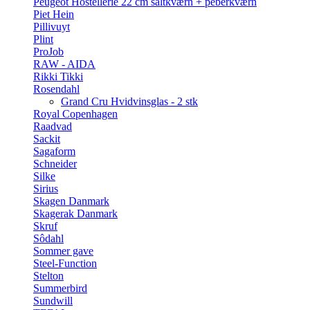
Peugeot Hostellerie 22 cm saltkværn + peberkværn
Piet Hein
Pillivuyt
Plint
ProJob
RAW - AIDA
Rikki Tikki
Rosendahl
Grand Cru Hvidvinsglas - 2 stk
Royal Copenhagen
Raadvad
Sackit
Sagaform
Schneider
Silke
Sirius
Skagen Danmark
Skagerak Danmark
Skruf
Sôdahl
Sommer gave
Steel-Function
Stelton
Summerbird
Sundwill