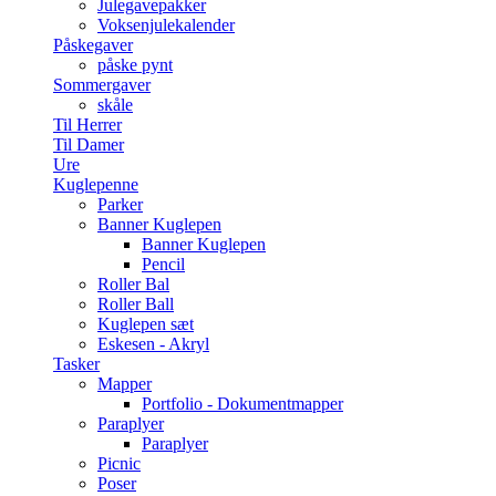
Julegavepakker
Voksenjulekalender
Påskegaver
påske pynt
Sommergaver
skåle
Til Herrer
Til Damer
Ure
Kuglepenne
Parker
Banner Kuglepen
Banner Kuglepen
Pencil
Roller Bal
Roller Ball
Kuglepen sæt
Eskesen - Akryl
Tasker
Mapper
Portfolio - Dokumentmapper
Paraplyer
Paraplyer
Picnic
Poser