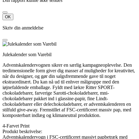
Din rapport kunne ikke sendes
OK
Skriv din anmeldelse
Julekalender som Varebil
Adventskalendervognen sikrer en særlig kampagneoplevelse. Den
tredimensionelle form giver dig masser af muligheder for kreativitet,
når du designer, og gør din salgsfremmende gave til noget
ekstraordinært. Du kan nå ud til enhver målgruppe med den
iøjnefaldende emballage. Fyldt med lækre Ritter SPORT-
chokoladebarer, farverige Sarotti-chokoladebarer, mni-
chokoladebarer pakket ind i glassine-papir, fine Lindt-
chokoladebarer eller delechokoladebarer, er adventskalenderen en
stilfuld give-away. Fremstillet af FSC-certificeret massiv pap, med
komposterbart indlæg og klimaneutral produktion.
4-Farvet Print
Produkt beskrivelse:
Adventskalendervogn i FSC-certificeret massivt papbetræk med