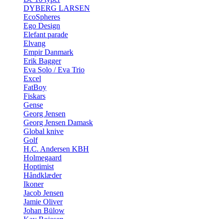
DYBERG LARSEN
EcoSpheres
Ego Design
Elefant parade
Elvang
Empir Danmark
Erik Bagger
Eva Solo / Eva Trio
Excel
FatBoy
Fiskars
Gense
Georg Jensen
Georg Jensen Damask
Global knive
Golf
H.C. Andersen KBH
Holmegaard
Hoptimist
Håndklæder
Ikoner
Jacob Jensen
Jamie Oliver
Johan Bülow