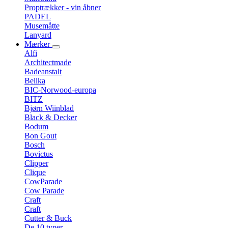
Proptrækker - vin åbner
PADEL
Musemåtte
Lanyard
Mærker
Alfi
Architectmade
Badeanstalt
Belika
BIC-Norwood-europa
BITZ
Bjørn Wiinblad
Black & Decker
Bodum
Bon Gout
Bosch
Bovictus
Clipper
Clique
CowParade
Cow Parade
Craft
Craft
Cutter & Buck
De 10 typer