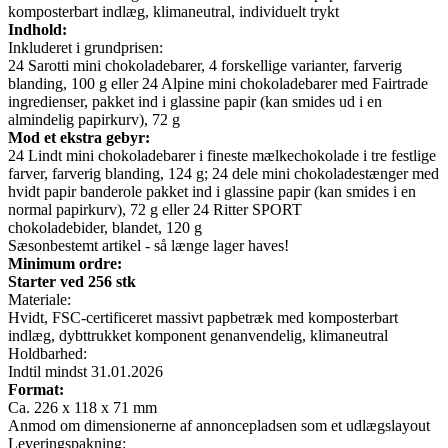
komposterbart indlæg, klimaneutral, individuelt trykt
Indhold:
Inkluderet i grundprisen:
24 Sarotti mini chokoladebarer, 4 forskellige varianter, farverig
blanding, 100 g eller 24 Alpine mini chokoladebarer med Fairtrade
ingredienser, pakket ind i glassine papir (kan smides ud i en
almindelig papirkurv), 72 g
Mod et ekstra gebyr:
24 Lindt mini chokoladebarer i fineste mælkechokolade i tre festlige
farver, farverig blanding, 124 g; 24 dele mini chokoladestænger med
hvidt papir banderole pakket ind i glassine papir (kan smides i en
normal papirkurv), 72 g eller 24 Ritter SPORT
chokoladebider, blandet, 120 g
Sæsonbestemt artikel - så længe lager haves!
Minimum ordre:
Starter ved 256 stk
Materiale:
Hvidt, FSC-certificeret massivt papbetræk med komposterbart
indlæg, dybttrukket komponent genanvendelig, klimaneutral
Holdbarhed:
Indtil mindst 31.01.2026
Format:
Ca. 226 x 118 x 71 mm
Anmod om dimensionerne af annoncepladsen som et udlægslayout
Leveringspakning: