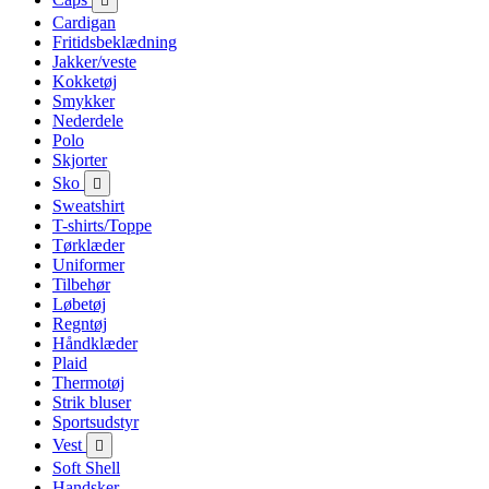

Cardigan
Fritidsbeklædning
Jakker/veste
Kokketøj
Smykker
Nederdele
Polo
Skjorter
Sko

Sweatshirt
T-shirts/Toppe
Tørklæder
Uniformer
Tilbehør
Løbetøj
Regntøj
Håndklæder
Plaid
Thermotøj
Strik bluser
Sportsudstyr
Vest

Soft Shell
Handsker