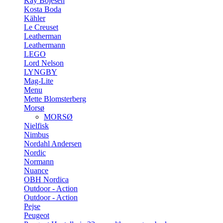
Kay Bojesen
Kosta Boda
Kähler
Le Creuset
Leatherman
Leathermann
LEGO
Lord Nelson
LYNGBY
Mag-Lite
Menu
Mette Blomsterberg
Morsø
MORSØ
Nielfisk
Nimbus
Nordahl Andersen
Nordic
Normann
Nuance
OBH Nordica
Outdoor - Action
Outdoor - Action
Pejse
Peugeot