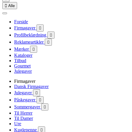

Alle
Forside
Firmagaver

Profilbeklædning

Reklameartikler

Mærker

Kataloger
Tilbud
Gourmet
Julegaver
Firmagaver
Dansk Firmagaver
Julegaver

Påskegaver

Sommergaver

Til Herrer
Til Damer
Ure
Kuglepenne
