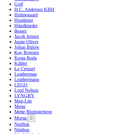
Golf
H.C. Andersen KBH
Holmegaard
Hoptimist
Håndklæder
Ikoner
Jacob Jensen
Jamie Oliver
Johan Bülow
Kay Bojesen
Kosta Boda
Kähler
Le Creuset
Leatherman
Leathermann
LEGO
Lord Nelson
LYNGBY
Mag-Lite
Menu
Mette Blomsterberg
Morsø

Nielfisk
Nimbus