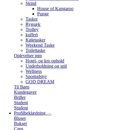
Skind
House of Kangaroo
Punge
Tasker
Rygsæk
Trolley
kuffert
Køletasker
Weekend Taske
Toilettaske
Oplevelser mm
Hotel- og kro ophold
Underholdning og spil
Wellness
Sportudstyr
GOD DREAM
Til Børn
Kundegaver
Briller
Student
Student
Profilbeklædning
Bluser
Bukser
Caps