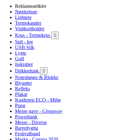
Reklameartikler
Nøgleringe
Lightere
Termokander
Visitkortholder
Krus - Termokrus

Spil - leg
USB StIk
Lygte
Golf
Isskraber
Drikkedunk

Notesbøger & Blokke
Blyanter
Refleks
Plakat
Kuglepen ECO - Miljø
Pung
Messe gave - Giveaway
Powerbank
Messe - Diverse
Bæredygtig
Festivalband
Maske - Corona 2020