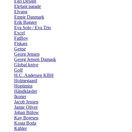
Ego Design
Elefant parade
Elvang
Empir Danmark
Erik Bagger
Eva Solo / Eva Trio
Excel
FatBoy
Fiskars
Gense
Georg Jensen
Georg Jensen Damask
Global knive
Golf
H.C. Andersen KBH
Holmegaard
Hoptimist
Håndklæder
Ikoner
Jacob Jensen
Jamie Oliver
Johan Bülow
Kay Bojesen
Kosta Boda
Kähler