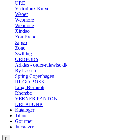
URE
Victorinox Knive
Weber
Webmore
Webmore
Xindao
You Brand
Zippo
Zone
Zwilling
ORRFORS
Adidas - order-ralawise.dk
By Lassen
Spring Copenhagen
HUGO BOSS
Luigi Bormioli
Rhombe
VERNER PANTON
KREAFUNK
Kataloger
Tilbud
Gourmet
Julegaver
