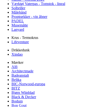
Værktøj Vaterpas - Tomstok - lineal
Solbriller
Målebånd
Proptrækker - vin åbner
PADEL
Musemåtte
Lanyard
Krus - Termokrus
Lifeventure
Drikkedunk
Xindao
Mærker
Alfi
Architectmade
Badeanstalt
Belika
BIC-Norwood-europa
BITZ
Bjørn Wiinblad
Black & Decker
Bodum
Bon Gout