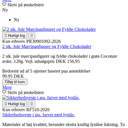
Skriv på ønskelisten
Ny
Ny

Hurtigt kig

Kun erhverv
PR30901092-2026
2 stk. Jule Marcipanfigurer og Fyldte Chokolader
2 stk. jule marcipanfigurer og fyldte chokolader i grøn Cocoture
æske. 120g. Vejl. udsalgspris DKK 156,95
Bedoemt
ud af 5 stjerner baseret paa
anmeldelser
99.95 DKK
Tilføj til kurv
Mere
Skriv på ønskelisten

Hurtigt kig

Kun erhverv
RF510-2020
Sikkerhedsveste i ass. farver med lynlås.
Materialer af høj kvalitet, herunder ekstra kraftig lynlåse lukning. To