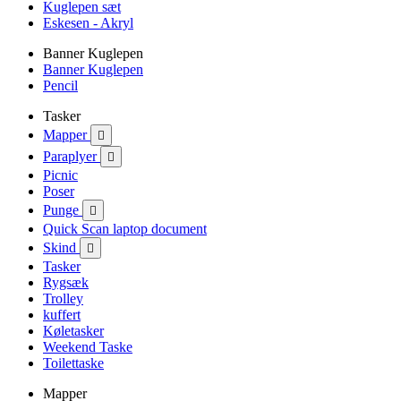
Kuglepen sæt
Eskesen - Akryl
Banner Kuglepen
Banner Kuglepen
Pencil
Tasker
Mapper

Paraplyer

Picnic
Poser
Punge

Quick Scan laptop document
Skind

Tasker
Rygsæk
Trolley
kuffert
Køletasker
Weekend Taske
Toilettaske
Mapper