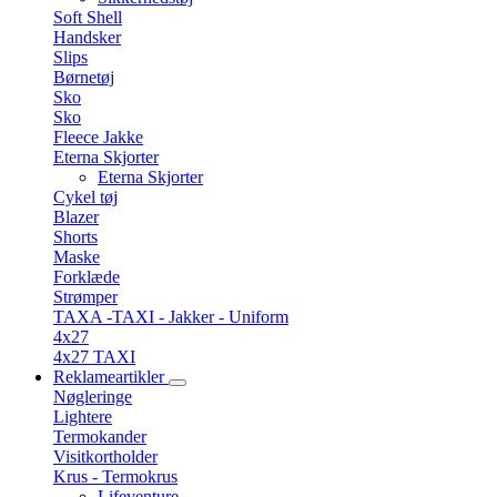
Soft Shell
Handsker
Slips
Børnetøj
Sko
Sko
Fleece Jakke
Eterna Skjorter
Eterna Skjorter
Cykel tøj
Blazer
Shorts
Maske
Forklæde
Strømper
TAXA -TAXI - Jakker - Uniform
4x27
4x27 TAXI
Reklameartikler
Nøgleringe
Lightere
Termokander
Visitkortholder
Krus - Termokrus
Lifeventure