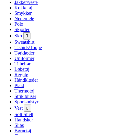
Jakker/veste
Kokketøj
Smykker
Nederdele
Polo
Skjorter
Sko

Sweatshirt
T-shirts/Toppe
Tørklæder
Uniformer
Tilbehør
Løbetøj
Regntøj
Håndklæder
Plaid
Thermotøj
Strik bluser
Sportsudstyr
Vest

Soft Shell
Handsker
Slips
Børnetøj