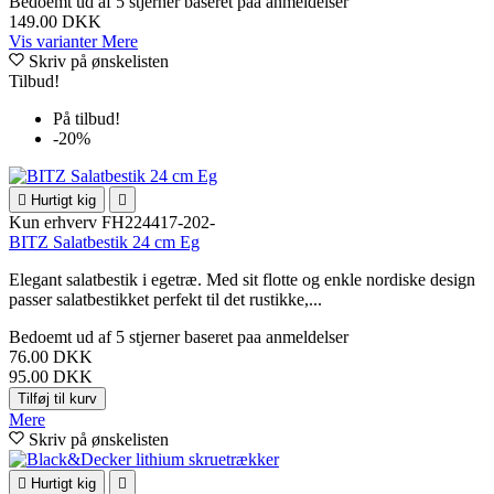
Bedoemt
ud af 5 stjerner baseret paa
anmeldelser
149.00 DKK
Vis varianter
Mere
Skriv på ønskelisten
Tilbud!
På tilbud!
-20%

Hurtigt kig

Kun erhverv
FH224417-202-
BITZ Salatbestik 24 cm Eg
Elegant salatbestik i egetræ. Med sit flotte og enkle nordiske design
passer salatbestikket perfekt til det rustikke,...
Bedoemt
ud af 5 stjerner baseret paa
anmeldelser
76.00 DKK
95.00 DKK
Tilføj til kurv
Mere
Skriv på ønskelisten

Hurtigt kig
