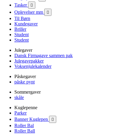
Tasker

Oplevelser mm

Til Børn
Kundegaver
Briller
Student
Student
Julegaver
Dansk Firmagave sammen pak
Julegavepakker
Voksenjulekalender
Påskegaver
påske pynt
Sommergaver
skåle
Kuglepenne
Parker
Banner Kuglepen

Roller Bal
Roller Ball