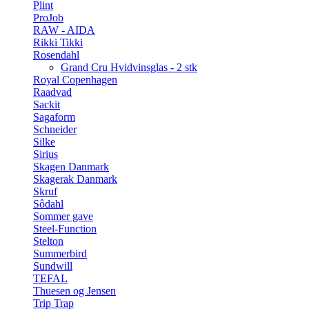
Plint
ProJob
RAW - AIDA
Rikki Tikki
Rosendahl
Grand Cru Hvidvinsglas - 2 stk
Royal Copenhagen
Raadvad
Sackit
Sagaform
Schneider
Silke
Sirius
Skagen Danmark
Skagerak Danmark
Skruf
Sôdahl
Sommer gave
Steel-Function
Stelton
Summerbird
Sundwill
TEFAL
Thuesen og Jensen
Trip Trap