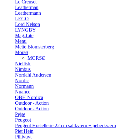
Le Creuset
Leatherman
Leathermann
LEGO
Lord Nelson
LYNGBY
Mag-Lite
Menu
Mette Blomsterberg
Morsø
MORSØ
Nielfisk
Nimbus
Nordahl Andersen
Nordic
Normann
Nuance
OBH Nordica
Outdoor - Action
Outdoor - Action
Pejse
Peugeot
Peugeot Hostellerie 22 cm saltkværn + peberkværn
Piet Hein
Pillivuyt