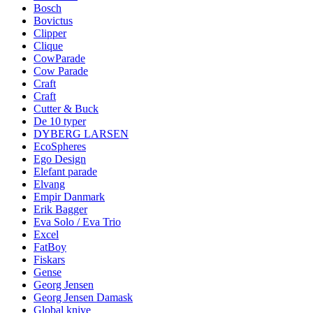
Bosch
Bovictus
Clipper
Clique
CowParade
Cow Parade
Craft
Craft
Cutter & Buck
De 10 typer
DYBERG LARSEN
EcoSpheres
Ego Design
Elefant parade
Elvang
Empir Danmark
Erik Bagger
Eva Solo / Eva Trio
Excel
FatBoy
Fiskars
Gense
Georg Jensen
Georg Jensen Damask
Global knive