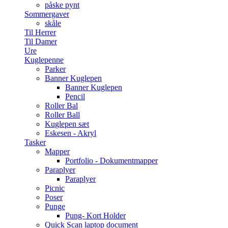
påske pynt
Sommergaver
skåle
Til Herrer
Til Damer
Ure
Kuglepenne
Parker
Banner Kuglepen
Banner Kuglepen
Pencil
Roller Bal
Roller Ball
Kuglepen sæt
Eskesen - Akryl
Tasker
Mapper
Portfolio - Dokumentmapper
Paraplyer
Paraplyer
Picnic
Poser
Punge
Pung- Kort Holder
Quick Scan laptop document