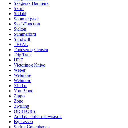
Skagerak Danmark
Skruf
Sôdahl
Sommer gave
Steel-Function
Stelton
Summerbird
Sundwill
TEFAL
Thuesen og Jensen
Trip Trap
URE
Victorinox Knive
Weber
Webmore
Webmore
Xindao
You Brand
Zippo
Zone
Zwilling
ORRFORS
Adidas - order-ralawise.dk
By Lassen
Spring Copenhagen