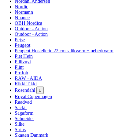
Nordahl Andersen
Nordic
Normann
Nuance
OBH Nordica
Outdoor - Action
Outdoor - Action
Pejse
Peugeot
Peugeot Hostellerie 22 cm saltkværn + peberkværn
Piet Hein
Pillivuyt
Plint
ProJob
RAW - AIDA
Rikki Tikki
Rosendahl

Royal Copenhagen
Raadvad
Sackit
Sagaform
Schneider
Silke
Sirius
Skagen Danmark