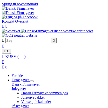
Spring til hovedindhold
Kontakt
Oversigt





Luk

KURV
(tom)


0
Forside
Firmagaver
Dansk Firmagaver
Julegaver
Dansk Firmagave sammen pak
Julegavepakker
Voksenjulekalender
Påskegaver