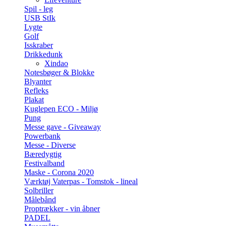
Spil - leg
USB StIk
Lygte
Golf
Isskraber
Drikkedunk
Xindao
Notesbøger & Blokke
Blyanter
Refleks
Plakat
Kuglepen ECO - Miljø
Pung
Messe gave - Giveaway
Powerbank
Messe - Diverse
Bæredygtig
Festivalband
Maske - Corona 2020
Værktøj Vaterpas - Tomstok - lineal
Solbriller
Målebånd
Proptrækker - vin åbner
PADEL