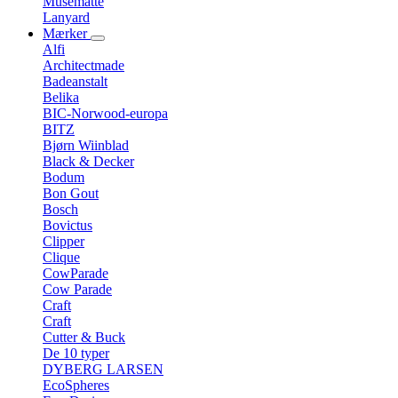
Musemåtte
Lanyard
Mærker
Alfi
Architectmade
Badeanstalt
Belika
BIC-Norwood-europa
BITZ
Bjørn Wiinblad
Black & Decker
Bodum
Bon Gout
Bosch
Bovictus
Clipper
Clique
CowParade
Cow Parade
Craft
Craft
Cutter & Buck
De 10 typer
DYBERG LARSEN
EcoSpheres