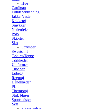
Hue
Cardigan
Fritidsbeklædning
Jakker/veste
Kokketøj
Smykker
Nederdele
Polo
Skjorter
Sko
Strømper
Sweatshirt
T-shirts/Toppe
Tørklæder
Uniformer
Tilbehør
Løbetøj
Regntøj
Håndklæder
Plaid
Thermotøj
Strik bluser
Sportsudstyr
Vest
Sikkerhedstøj