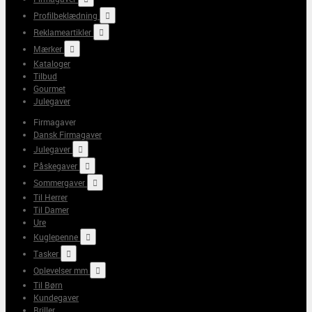
Profilbeklædning

Reklameartikler

Mærker

Kataloger
Tilbud
Gourmet
Julegaver
Firmagaver
Dansk Firmagaver
Julegaver

Påskegaver

Sommergaver

Til Herrer
Til Damer
Ure
Kuglepenne

Tasker

Oplevelser mm

Til Børn
Kundegaver
Briller