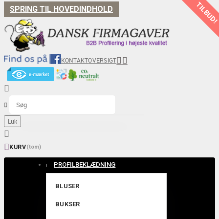
TILBUD
SPRING TIL HOVEDINDHOLD


KONTAKT
OVERSIGT


Luk


KURV
(tom)
PROFILBEKLÆDNING
BLUSER
BUKSER