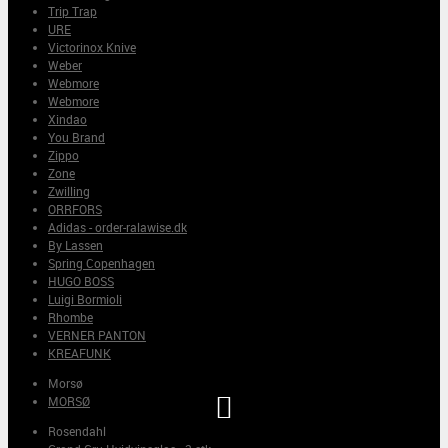
Trip Trap
URE
Victorinox Knive
Weber
Webmore
Webmore
Xindao
You Brand
Zippo
Zone
Zwilling
ORRFORS
Adidas - order-ralawise.dk
By Lassen
Spring Copenhagen
HUGO BOSS
Luigi Bormioli
Rhombe
VERNER PANTON
KREAFUNK
Morsø

MORSØ
Rosendahl