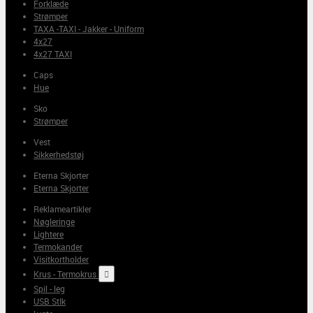
Forklæde
Strømper
TAXA -TAXI - Jakker - Uniform
4x27
4x27 TAXI
Caps
Hue
Sko
Strømper
Vest
Sikkerhedstøj
Eterna Skjorter
Eterna Skjorter
Reklameartikler
Nøgleringe
Lightere
Termokander
Visitkortholder
Krus - Termokrus

Spil - leg
USB StIk