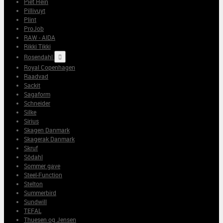
Piet Hein
Pillivuyt
Plint
ProJob
RAW - AIDA
Rikki Tikki
Rosendahl

Royal Copenhagen
Raadvad
Sackit
Sagaform
Schneider
Silke
Sirius
Skagen Danmark
Skagerak Danmark
Skruf
Sôdahl
Sommer gave
Steel-Function
Stelton
Summerbird
Sundwill
TEFAL
Thuesen og Jensen