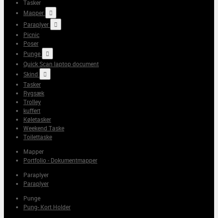
Tasker
Mapper

Paraplyer

Picnic
Poser
Punge

Quick Scan laptop document
Skind

Tasker
Rygsæk
Trolley
kuffert
Køletasker
Weekend Taske
Toilettaske
Mapper
Portfolio - Dokumentmapper
Paraplyer
Paraplyer
Punge
Pung- Kort Holder