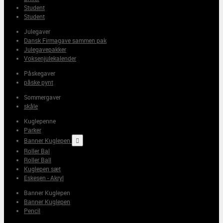
Student
Student
Julegaver
Dansk Firmagave sammen pak
Julegavepakker
Voksenjulekalender
Påskegaver
påske pynt
Sommergaver
skåle
Kuglepenne
Parker
Banner Kuglepen

Roller Bal
Roller Ball
Kuglepen sæt
Eskesen - Akryl
Banner Kuglepen
Banner Kuglepen
Pencil