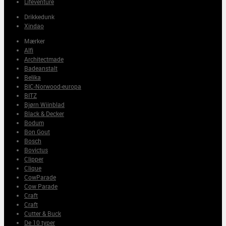
Lifeventure
Drikkedunk
Xindao
Mærker
Alfi
Architectmade
Badeanstalt
Belika
BIC-Norwood-europa
BITZ
Bjørn Wiinblad
Black & Decker
Bodum
Bon Gout
Bosch
Bovictus
Clipper
Clique
CowParade
Cow Parade
Craft
Craft
Cutter & Buck
De 10 typer