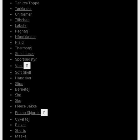
T-shirts/Toppe
Tørklæder
Uniformer
Tilbehør
Løbetøj
Regntøj
Håndklæder
Plaid
Thermotøj
Strik bluser
Sportsudstyr
Vest

Soft Shell
Handsker
Slips
Børnetøj
Sko
Sko
Fleece Jakke
Eterna Skjorter

Cykel tøj
Blazer
Shorts
Maske