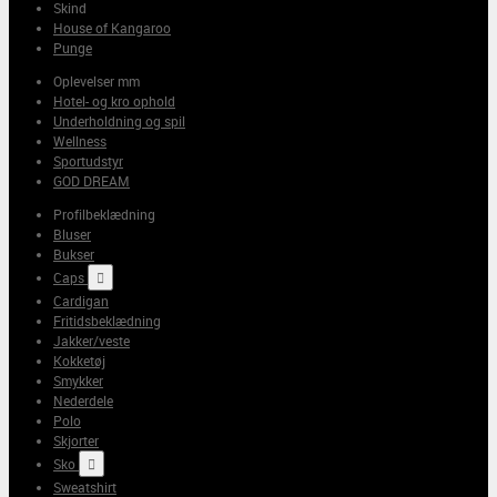
Skind
House of Kangaroo
Punge
Oplevelser mm
Hotel- og kro ophold
Underholdning og spil
Wellness
Sportudstyr
GOD DREAM
Profilbeklædning
Bluser
Bukser
Caps

Cardigan
Fritidsbeklædning
Jakker/veste
Kokketøj
Smykker
Nederdele
Polo
Skjorter
Sko

Sweatshirt