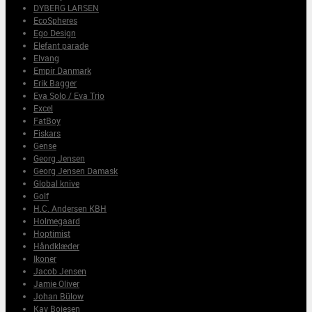
DYBERG LARSEN
EcoSpheres
Ego Design
Elefant parade
Elvang
Empir Danmark
Erik Bagger
Eva Solo / Eva Trio
Excel
FatBoy
Fiskars
Gense
Georg Jensen
Georg Jensen Damask
Global knive
Golf
H.C. Andersen KBH
Holmegaard
Hoptimist
Håndklæder
Ikoner
Jacob Jensen
Jamie Oliver
Johan Bülow
Kay Bojesen