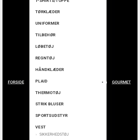
T-SHIRTS/TOPPE
TØRKLÆDER
UNIFORMER
TILBEHØR
LØBETØJ
REGNTØJ
HÅNDKLÆDER
PLAID
FORSIDE
GOURMET
THERMOTØJ
STRIK BLUSER
SPORTSUDSTYR
VEST
SIKKERHEDSTØJ