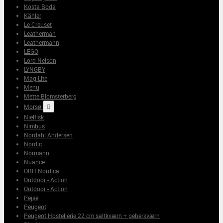
Kosta Boda
Kähler
Le Creuset
Leatherman
Leathermann
LEGO
Lord Nelson
LYNGBY
Mag-Lite
Menu
Mette Blomsterberg
Morsø

Nielfisk
Nimbus
Nordahl Andersen
Nordic
Normann
Nuance
OBH Nordica
Outdoor - Action
Outdoor - Action
Pejse
Peugeot
Peugeot Hostellerie 22 cm saltkværn + peberkværn