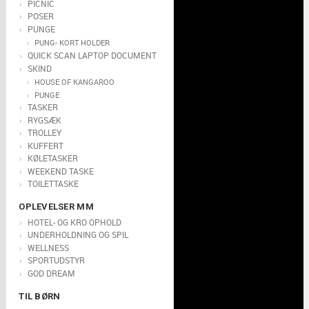
PICNIC
POSER
PUNGE
PUNG- KORT HOLDER
QUICK SCAN LAPTOP DOCUMENT
SKIND
HOUSE OF KANGAROO
PUNGE
TASKER
RYGSÆK
TROLLEY
KUFFERT
KØLETASKER
WEEKEND TASKE
TOILETTASKE
OPLEVELSER MM
HOTEL- OG KRO OPHOLD
UNDERHOLDNING OG SPIL
WELLNESS
SPORTUDSTYR
GOD DREAM
TIL BØRN