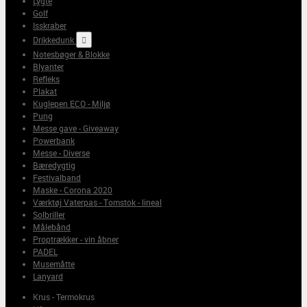
Lygte
Golf
Isskraber
Drikkedunk

Notesbøger & Blokke
Blyanter
Refleks
Plakat
Kuglepen ECO - Miljø
Pung
Messe gave - Giveaway
Powerbank
Messe - Diverse
Bæredygtig
Festivalband
Maske - Corona 2020
Værktøj Vaterpas - Tomstok - lineal
Solbriller
Målebånd
Proptrækker - vin åbner
PADEL
Musemåtte
Lanyard
Krus - Termokrus