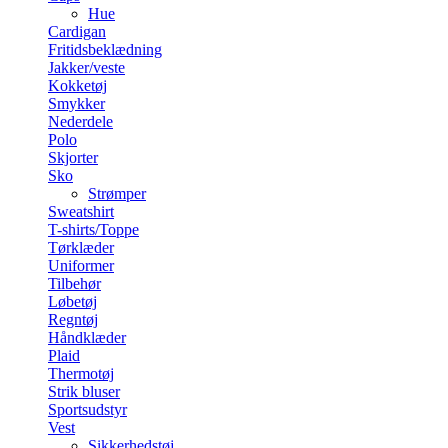
Hue
Cardigan
Fritidsbeklædning
Jakker/veste
Kokketøj
Smykker
Nederdele
Polo
Skjorter
Sko
Strømper
Sweatshirt
T-shirts/Toppe
Tørklæder
Uniformer
Tilbehør
Løbetøj
Regntøj
Håndklæder
Plaid
Thermotøj
Strik bluser
Sportsudstyr
Vest
Sikkerhedstøj