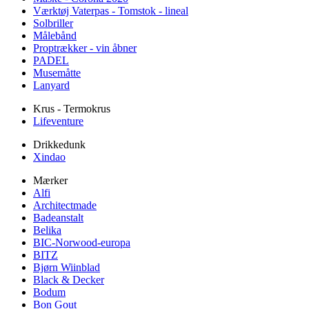
Værktøj Vaterpas - Tomstok - lineal
Solbriller
Målebånd
Proptrækker - vin åbner
PADEL
Musemåtte
Lanyard
Krus - Termokrus
Lifeventure
Drikkedunk
Xindao
Mærker
Alfi
Architectmade
Badeanstalt
Belika
BIC-Norwood-europa
BITZ
Bjørn Wiinblad
Black & Decker
Bodum
Bon Gout