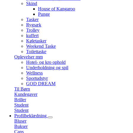
Skind
House of Kangaroo
Punge
Tasker
Rygsæk
Trolley
kuffert
Køletasker
Weekend Taske
Toilettaske
Oplevelser mm
Hotel- og kro ophold
Underholdning og spil
Wellness
Sportudstyr
GOD DREAM
Til Børn
Kundegaver
Briller
Student
Student
Profilbeklædning
Bluser
Bukser
Caps