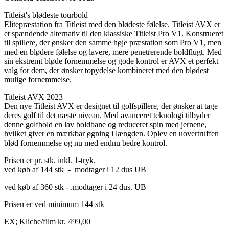
Titleist's blødeste tourbold
Elitepræstation fra Titleist med den blødeste følelse. Titleist AVX er
et spændende alternativ til den klassiske Titleist Pro V1. Konstrueret
til spillere, der ønsker den samme høje præstation som Pro V1, men
med en blødere følelse og lavere, mere penetrerende boldflugt. Med
sin ekstremt bløde fornemmelse og gode kontrol er AVX et perfekt
valg for dem, der ønsker topydelse kombineret med den blødest
mulige fornemmelse.
Titleist AVX 2023
Den nye Titleist AVX er designet til golfspillere, der ønsker at tage
deres golf til det næste niveau. Med avanceret teknologi tilbyder
denne golfbold en lav boldbane og reduceret spin med jernene,
hvilket giver en mærkbar øgning i længden. Oplev en uovertruffen
blød fornemmelse og nu med endnu bedre kontrol.
Prisen er pr. stk. inkl. 1-tryk.
ved køb af 144 stk - modtager i 12 dus UB
ved køb af 360 stk - .modtager i 24 dus. UB
Prisen er ved minimum 144 stk
EX; Kliche/film kr. 499,00