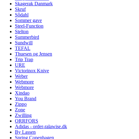
Skagerak Danmark
Skruf
Sôdahl
Sommer gave
Steel-Function
Stelton
Summerbird
Sundwill
TEFAL
Thuesen og Jensen
Trip Trap
URE
Victorinox Knive
Weber
Webmore
Webmore
Xindao
You Brand
Zippo
Zone
Zwilling
ORRFORS
Adidas - order-ralawise.dk
By Lassen
Spring Copenhagen