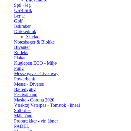
Spil - leg
USB StIk
Lygte
Golf
Isskraber
Drikkedunk
Xindao
Notesbøger & Blokke
Blyanter
Refleks
Plakat
Kuglepen ECO - Miljø
Pung
Messe gave - Giveaway
Powerbank
Messe - Diverse
Bæredygtig
Festivalband
Maske - Corona 2020
Værktøj Vaterpas - Tomstok - lineal
Solbriller
Målebånd
Proptrækker - vin åbner
PADEL