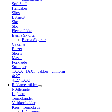
Soft Shell
Handsker
Slips
Børnetøj
Sko
Sko
Fleece Jakke
Eterna Skjorter
Eterna Skjorter
Cykel tøj
Blazer
Shorts
Maske
Forklæde
Strømper
TAXA -TAXI - Jakker - Uniform
4x27
4x27 TAXI
Reklameartikler
Nøgleringe
Lightere
Termokander
Visitkortholder
Krus - Termokrus
Lifeventure