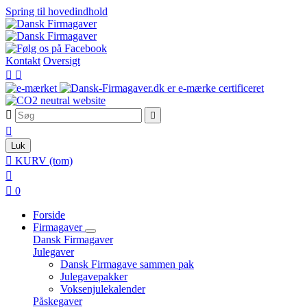
Spring til hovedindhold
Kontakt
Oversigt





Luk

KURV
(tom)


0
Forside
Firmagaver
Dansk Firmagaver
Julegaver
Dansk Firmagave sammen pak
Julegavepakker
Voksenjulekalender
Påskegaver