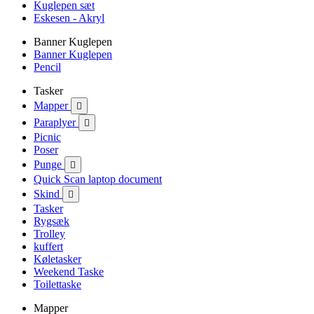
Kuglepen sæt
Eskesen - Akryl
Banner Kuglepen
Banner Kuglepen
Pencil
Tasker
Mapper

Paraplyer

Picnic
Poser
Punge

Quick Scan laptop document
Skind

Tasker
Rygsæk
Trolley
kuffert
Køletasker
Weekend Taske
Toilettaske
Mapper