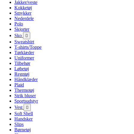
Jakker/veste
Kokketøj
Smykker
Nederdele
Polo
Skjorter
Sko

Sweatshirt
T-shirts/Toppe
Tørklæder
Uniformer
Tilbehør
Løbetøj
Regntøj
Håndklæder
Plaid
Thermotøj
Strik bluser
Sportsudstyr
Vest

Soft Shell
Handsker
Slips
Børnetøj