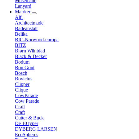
Musemåtte
Lanyard
Mærker
Alfi
Architectmade
Badeanstalt
Belika
BIC-Norwood-europa
BITZ
Bjørn Wiinblad
Black & Decker
Bodum
Bon Gout
Bosch
Bovictus
Clipper
Clique
CowParade
Cow Parade
Craft
Craft
Cutter & Buck
De 10 typer
DYBERG LARSEN
EcoSpheres