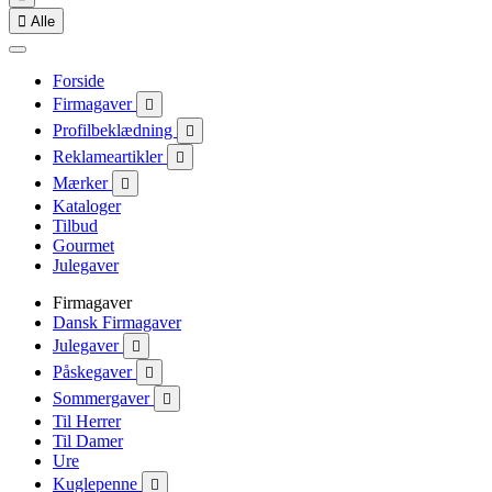

Alle
Forside
Firmagaver

Profilbeklædning

Reklameartikler

Mærker

Kataloger
Tilbud
Gourmet
Julegaver
Firmagaver
Dansk Firmagaver
Julegaver

Påskegaver

Sommergaver

Til Herrer
Til Damer
Ure
Kuglepenne
