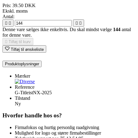
Pris:
39.50 DKK
Ekskl. moms
Antal:




Denne vare sælges ikke enkeltvis. Du skal mindst vælge
144
antal
for denne vare.

Tilføj til kurv
Tilføj til ønskeliste
Produktoplysninger
Mærker
Reference
G-TitleistNX-2025
Tilstand
Ny
Hvorfor handle hos os?
Firmafokus og hurtig personlig raadgivning
Mulighed for logo og større firmabestillinger