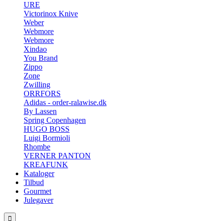
URE
Victorinox Knive
Weber
Webmore
Webmore
Xindao
You Brand
Zippo
Zone
Zwilling
ORRFORS
Adidas - order-ralawise.dk
By Lassen
Spring Copenhagen
HUGO BOSS
Luigi Bormioli
Rhombe
VERNER PANTON
KREAFUNK
Kataloger
Tilbud
Gourmet
Julegaver
