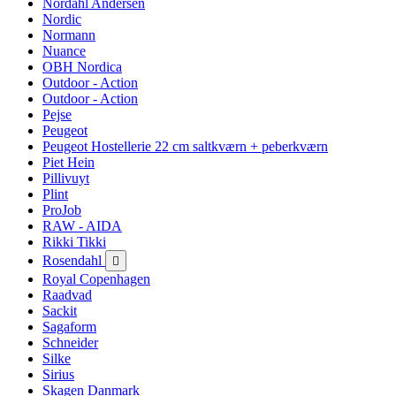
Nordahl Andersen
Nordic
Normann
Nuance
OBH Nordica
Outdoor - Action
Outdoor - Action
Pejse
Peugeot
Peugeot Hostellerie 22 cm saltkværn + peberkværn
Piet Hein
Pillivuyt
Plint
ProJob
RAW - AIDA
Rikki Tikki
Rosendahl

Royal Copenhagen
Raadvad
Sackit
Sagaform
Schneider
Silke
Sirius
Skagen Danmark