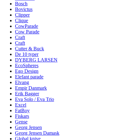
Bosch
Bovictus
Clipper
Clique
CowParade
Cow Parade
Craft
Craft
Cutter & Buck
De 10 typer
DYBERG LARSEN
EcoSpheres
Ego Design
Elefant parade
Elvang
Empir Danmark
Erik Bagger
Eva Solo / Eva Trio
Excel
FatBoy
Fiskars
Gense
Georg Jensen
Georg Jensen Damask
Global knive