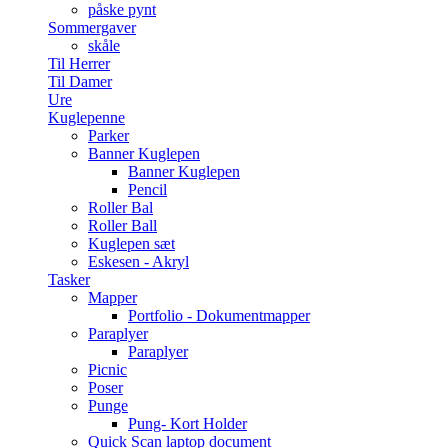
påske pynt
Sommergaver
skåle
Til Herrer
Til Damer
Ure
Kuglepenne
Parker
Banner Kuglepen
Banner Kuglepen
Pencil
Roller Bal
Roller Ball
Kuglepen sæt
Eskesen - Akryl
Tasker
Mapper
Portfolio - Dokumentmapper
Paraplyer
Paraplyer
Picnic
Poser
Punge
Pung- Kort Holder
Quick Scan laptop document