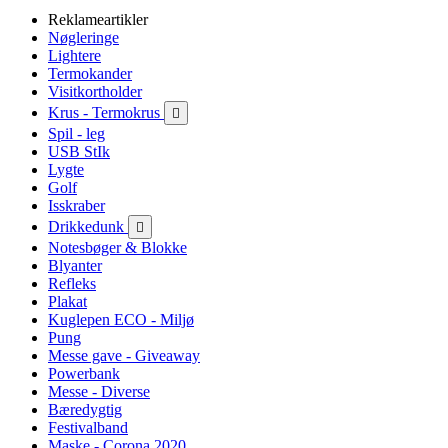
Reklameartikler
Nøgleringe
Lightere
Termokander
Visitkortholder
Krus - Termokrus

Spil - leg
USB StIk
Lygte
Golf
Isskraber
Drikkedunk

Notesbøger & Blokke
Blyanter
Refleks
Plakat
Kuglepen ECO - Miljø
Pung
Messe gave - Giveaway
Powerbank
Messe - Diverse
Bæredygtig
Festivalband
Maske - Corona 2020