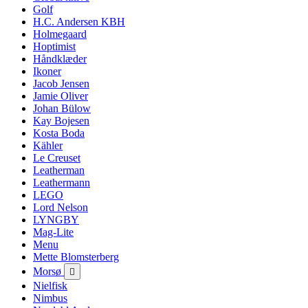
Golf
H.C. Andersen KBH
Holmegaard
Hoptimist
Håndklæder
Ikoner
Jacob Jensen
Jamie Oliver
Johan Bülow
Kay Bojesen
Kosta Boda
Kähler
Le Creuset
Leatherman
Leathermann
LEGO
Lord Nelson
LYNGBY
Mag-Lite
Menu
Mette Blomsterberg
Morsø

Nielfisk
Nimbus