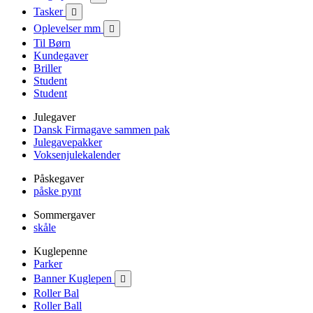
Tasker

Oplevelser mm

Til Børn
Kundegaver
Briller
Student
Student
Julegaver
Dansk Firmagave sammen pak
Julegavepakker
Voksenjulekalender
Påskegaver
påske pynt
Sommergaver
skåle
Kuglepenne
Parker
Banner Kuglepen

Roller Bal
Roller Ball