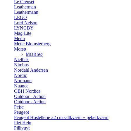
Le Creuset
Leatherman
Leathermann
LEGO
Lord Nelson
LYNGBY
Mag-Lite
Menu
Mette Blomsterberg
Morsø
MORSØ
Nielfisk
Nimbus
Nordahl Andersen
Nordic
Normann
Nuance
OBH Nordica
Outdoor - Action
Outdoor - Action
Pejse
Peugeot
Peugeot Hostellerie 22 cm saltkværn + peberkværn
Piet Hein
Pillivuyt