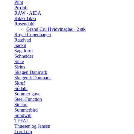
Plint
ProJob
RAW - AIDA
Rikki Tikki
Rosendahl
Grand Cru Hvidvinsglas - 2 stk
Royal Copenhagen
Raadvad
Sackit
Sagaform
Schneider
Silke
Sirius
Skagen Danmark
Skagerak Danmark
Skruf
Sôdahl
Sommer gave
Steel-Function
Stelton
Summerbird
Sundwill
TEFAL
Thuesen og Jensen
Trip Trap