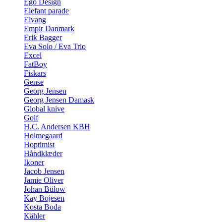
Ego Design
Elefant parade
Elvang
Empir Danmark
Erik Bagger
Eva Solo / Eva Trio
Excel
FatBoy
Fiskars
Gense
Georg Jensen
Georg Jensen Damask
Global knive
Golf
H.C. Andersen KBH
Holmegaard
Hoptimist
Håndklæder
Ikoner
Jacob Jensen
Jamie Oliver
Johan Bülow
Kay Bojesen
Kosta Boda
Kähler