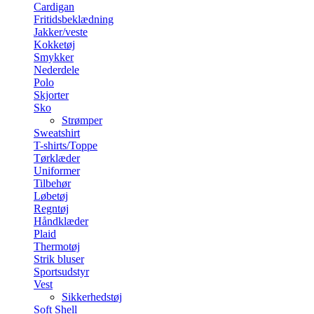
Cardigan
Fritidsbeklædning
Jakker/veste
Kokketøj
Smykker
Nederdele
Polo
Skjorter
Sko
Strømper
Sweatshirt
T-shirts/Toppe
Tørklæder
Uniformer
Tilbehør
Løbetøj
Regntøj
Håndklæder
Plaid
Thermotøj
Strik bluser
Sportsudstyr
Vest
Sikkerhedstøj
Soft Shell