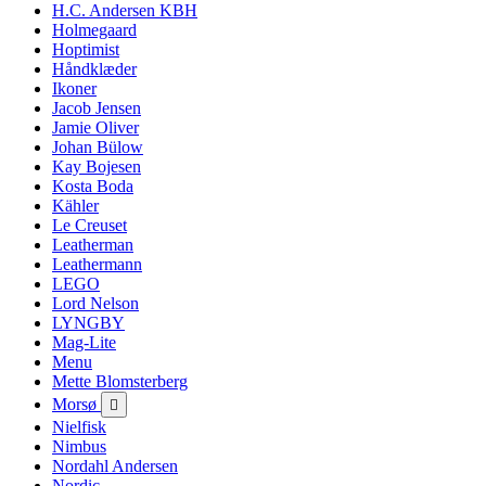
H.C. Andersen KBH
Holmegaard
Hoptimist
Håndklæder
Ikoner
Jacob Jensen
Jamie Oliver
Johan Bülow
Kay Bojesen
Kosta Boda
Kähler
Le Creuset
Leatherman
Leathermann
LEGO
Lord Nelson
LYNGBY
Mag-Lite
Menu
Mette Blomsterberg
Morsø

Nielfisk
Nimbus
Nordahl Andersen
Nordic