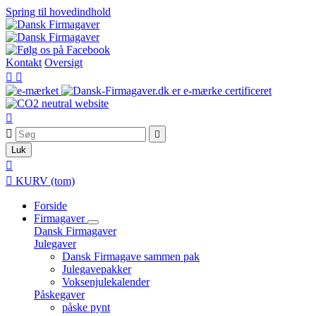
Spring til hovedindhold
Kontakt
Oversigt





Luk


KURV
(tom)
Forside
Firmagaver
Dansk Firmagaver
Julegaver
Dansk Firmagave sammen pak
Julegavepakker
Voksenjulekalender
Påskegaver
påske pynt