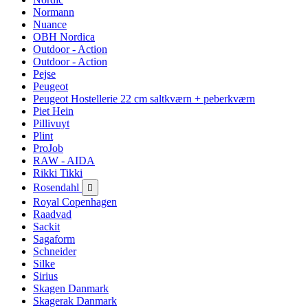
Normann
Nuance
OBH Nordica
Outdoor - Action
Outdoor - Action
Pejse
Peugeot
Peugeot Hostellerie 22 cm saltkværn + peberkværn
Piet Hein
Pillivuyt
Plint
ProJob
RAW - AIDA
Rikki Tikki
Rosendahl

Royal Copenhagen
Raadvad
Sackit
Sagaform
Schneider
Silke
Sirius
Skagen Danmark
Skagerak Danmark