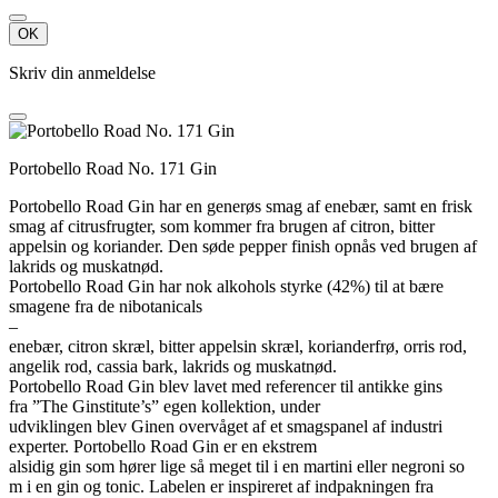
OK
Skriv din anmeldelse
Portobello Road No. 171 Gin
Portobello Road Gin har en generøs smag af enebær, samt en frisk
smag af citrusfrugter, som kommer fra brugen af citron, bitter
appelsin og koriander. Den søde pepper finish opnås ved brugen af
lakrids og muskatnød.
Portobello Road Gin har nok alkohols styrke (42%) til at bære
smagene fra de nibotanicals
–
enebær, citron skræl, bitter appelsin skræl, korianderfrø, orris rod,
angelik rod, cassia bark, lakrids og muskatnød.
Portobello Road Gin blev lavet med referencer til antikke gins
fra ”The Ginstitute’s” egen kollektion, under
udviklingen blev Ginen overvåget af et smagspanel af industri
experter. Portobello Road Gin er en ekstrem
alsidig gin som hører lige så meget til i en martini eller negroni so
m i en gin og tonic. Labelen er inspireret af indpakningen fra