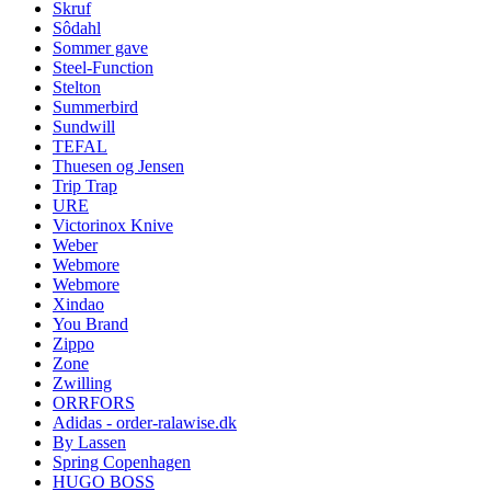
Skruf
Sôdahl
Sommer gave
Steel-Function
Stelton
Summerbird
Sundwill
TEFAL
Thuesen og Jensen
Trip Trap
URE
Victorinox Knive
Weber
Webmore
Webmore
Xindao
You Brand
Zippo
Zone
Zwilling
ORRFORS
Adidas - order-ralawise.dk
By Lassen
Spring Copenhagen
HUGO BOSS