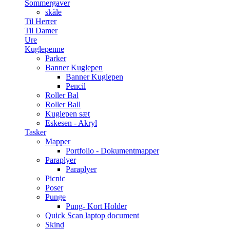
Sommergaver
skåle
Til Herrer
Til Damer
Ure
Kuglepenne
Parker
Banner Kuglepen
Banner Kuglepen
Pencil
Roller Bal
Roller Ball
Kuglepen sæt
Eskesen - Akryl
Tasker
Mapper
Portfolio - Dokumentmapper
Paraplyer
Paraplyer
Picnic
Poser
Punge
Pung- Kort Holder
Quick Scan laptop document
Skind