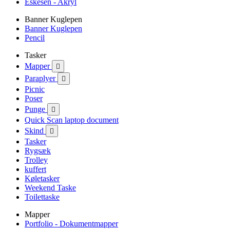
Eskesen - Akryl
Banner Kuglepen
Banner Kuglepen
Pencil
Tasker
Mapper

Paraplyer

Picnic
Poser
Punge

Quick Scan laptop document
Skind

Tasker
Rygsæk
Trolley
kuffert
Køletasker
Weekend Taske
Toilettaske
Mapper
Portfolio - Dokumentmapper