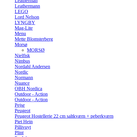
Leatherman
Leathermann
LEGO
Lord Nelson
LYNGBY
Mag-Lite
Menu
Mette Blomsterberg
Morsø
MORSØ
Nielfisk
Nimbus
Nordahl Andersen
Nordic
Normann
Nuance
OBH Nordica
Outdoor - Action
Outdoor - Action
Pejse
Peugeot
Peugeot Hostellerie 22 cm saltkværn + peberkværn
Piet Hein
Pillivuyt
Plint