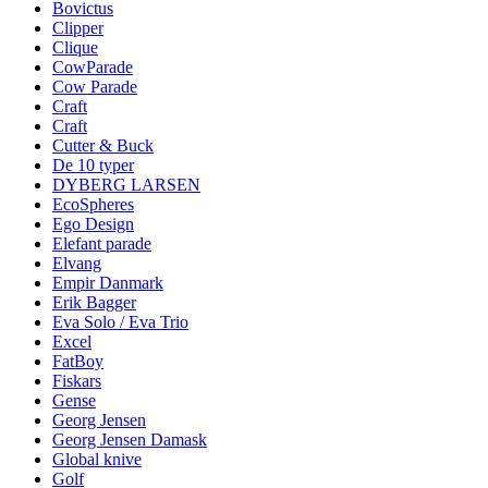
Bovictus
Clipper
Clique
CowParade
Cow Parade
Craft
Craft
Cutter & Buck
De 10 typer
DYBERG LARSEN
EcoSpheres
Ego Design
Elefant parade
Elvang
Empir Danmark
Erik Bagger
Eva Solo / Eva Trio
Excel
FatBoy
Fiskars
Gense
Georg Jensen
Georg Jensen Damask
Global knive
Golf