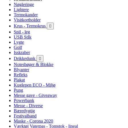
Nøgleringe
Lightere
Termokander
Visitkortholder
Krus - Termokrus

Spil - leg
USB StIk
Lygte
Golf
Isskraber
Drikkedunk

Notesbøger & Blokke
Blyanter
Refleks
Plakat
Kuglepen ECO - Miljø
Pung
Messe gave - Giveaway
Powerbank
Messe - Diverse
Bæredygtig
Festivalband
Maske - Corona 2020
Værktøj Vaterpas - Tomstok - lineal