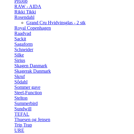
ProJob
RAW - AIDA
Rikki Tikki
Rosendahl
Grand Cru Hvidvinsglas - 2 stk
Royal Copenhagen
Raadvad
Sackit
Sagaform
Schneider
Silke
Sirius
Skagen Danmark
Skagerak Danmark
Skruf
Sôdahl
Sommer gave
Steel-Function
Stelton
Summerbird
Sundwill
TEFAL
Thuesen og Jensen
Trip Trap
URE