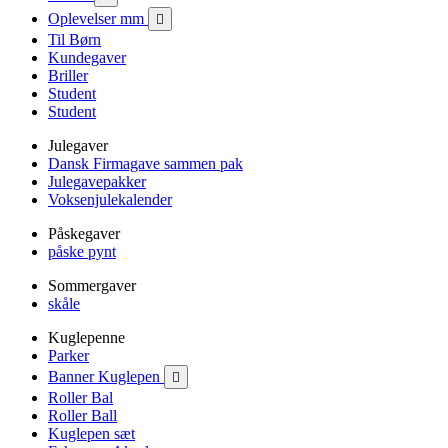
Oplevelser mm

Til Børn
Kundegaver
Briller
Student
Student
Julegaver
Dansk Firmagave sammen pak
Julegavepakker
Voksenjulekalender
Påskegaver
påske pynt
Sommergaver
skåle
Kuglepenne
Parker
Banner Kuglepen

Roller Bal
Roller Ball
Kuglepen sæt