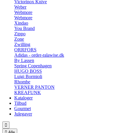
Victorinox Knive
Weber
Webmore
Webmore
Xindao
You Brand
Zippo
Zone
Zwilling
ORRFORS
Adidas - order-ralawise.dk
By Lassen
Spring Copenhagen
HUGO BOSS
Luigi Bormioli
Rhombe
VERNER PANTON
KREAFUNK
Kataloger
Tilbud
Gourmet
Julegaver


Alle