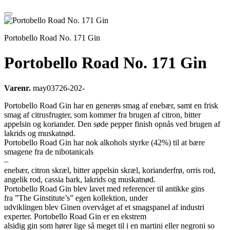
Portobello Road No. 171 Gin
Portobello Road No. 171 Gin
Varenr.
may03726-202-
Portobello Road Gin har en generøs smag af enebær, samt en frisk
smag af citrusfrugter, som kommer fra brugen af citron, bitter
appelsin og koriander. Den søde pepper finish opnås ved brugen af
lakrids og muskatnød.
Portobello Road Gin har nok alkohols styrke (42%) til at bære
smagene fra de nibotanicals
–
enebær, citron skræl, bitter appelsin skræl, korianderfrø, orris rod,
angelik rod, cassia bark, lakrids og muskatnød.
Portobello Road Gin blev lavet med referencer til antikke gins
fra ”The Ginstitute’s” egen kollektion, under
udviklingen blev Ginen overvåget af et smagspanel af industri
experter. Portobello Road Gin er en ekstrem
alsidig gin som hører lige så meget til i en martini eller negroni so