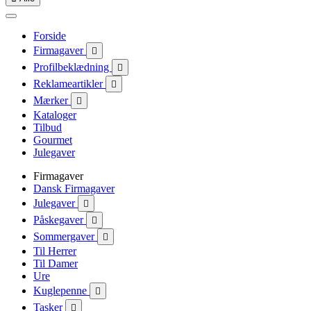
Forside
Firmagaver

Profilbeklædning

Reklameartikler

Mærker

Kataloger
Tilbud
Gourmet
Julegaver
Firmagaver
Dansk Firmagaver
Julegaver

Påskegaver

Sommergaver

Til Herrer
Til Damer
Ure
Kuglepenne

Tasker
