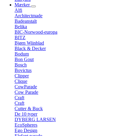
Mærker
Alfi
Architectmade
Badeanstalt
Belika
BIC-Norwood-europa
BITZ
Bjørn Wiinblad
Black & Decker
Bodum
Bon Gout
Bosch
Bovictus
Clipper
Clique
CowParade
Cow Parade
Craft
Craft
Cutter & Buck
De 10 typer
DYBERG LARSEN
EcoSpheres
Ego Design
Elefant parade