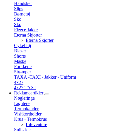
Handsker
Slips
Børnetøj
Sko
Sko
Fleece Jakke
Eterna Skjorter
Eterna Skjorter
Cykel tøj
Blazer
Shorts
Maske
Forklæde
Strømper
TAXA -TAXI - Jakker - Uniform
4x27
4x27 TAXI
Reklameartikler
Nøgleringe
Lightere
Termokander
Visitkortholder
Krus - Termokrus
Lifeventure
Spil - leg