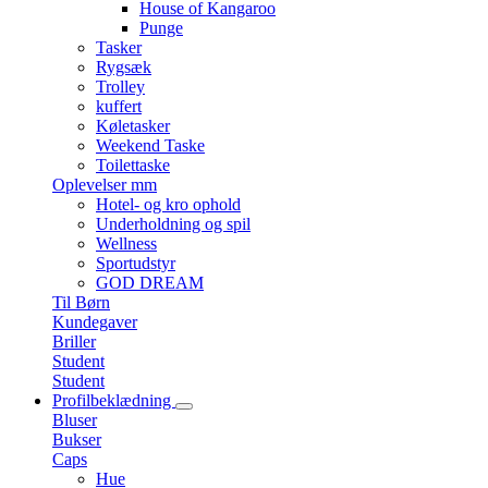
House of Kangaroo
Punge
Tasker
Rygsæk
Trolley
kuffert
Køletasker
Weekend Taske
Toilettaske
Oplevelser mm
Hotel- og kro ophold
Underholdning og spil
Wellness
Sportudstyr
GOD DREAM
Til Børn
Kundegaver
Briller
Student
Student
Profilbeklædning
Bluser
Bukser
Caps
Hue