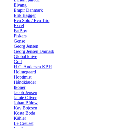
Elvang
Empir Danmark
Erik Bagger
Eva Solo / Eva Trio
Excel
FatBoy
Fiskars
Gense
Georg Jensen
Georg Jensen Damask
Global knive
Golf
H.C. Andersen KBH
Holmegaard
Hoptimist
Håndklæder
Ikoner
Jacob Jensen
Jamie Oliver
Johan Bülow
Kay Bojesen
Kosta Boda
Kähler
Le Creuset