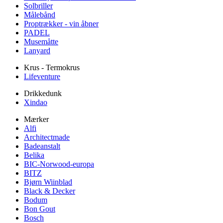
Solbriller
Målebånd
Proptrækker - vin åbner
PADEL
Musemåtte
Lanyard
Krus - Termokrus
Lifeventure
Drikkedunk
Xindao
Mærker
Alfi
Architectmade
Badeanstalt
Belika
BIC-Norwood-europa
BITZ
Bjørn Wiinblad
Black & Decker
Bodum
Bon Gout
Bosch