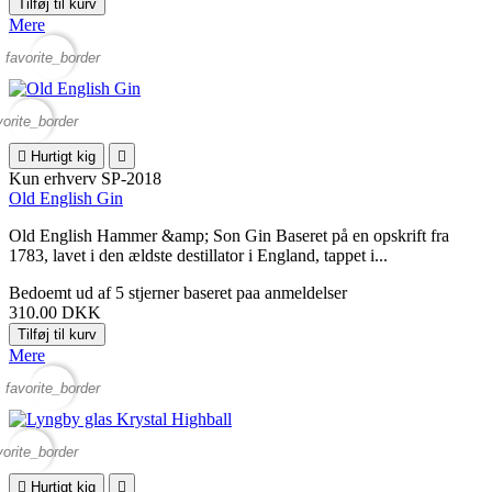
Tilføj til kurv
Mere
favorite_border
vorite_border

Hurtigt kig

Kun erhverv
SP-2018
Old English Gin
Old English Hammer &amp; Son Gin Baseret på en opskrift fra
1783, lavet i den ældste destillator i England, tappet i...
Bedoemt
ud af 5 stjerner baseret paa
anmeldelser
310.00 DKK
Tilføj til kurv
Mere
favorite_border
vorite_border

Hurtigt kig
