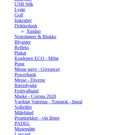
USB StIk
Lygte
Golf
Isskraber
Drikkedunk
Xindao
Notesbøger & Blokke
Blyanter
Refleks
Plakat
Kuglepen ECO - Miljø
Pung
Messe gave - Giveaway
Powerbank
Messe - Diverse
Bæredygtig
Festivalband
Maske - Corona 2020
Værktøj Vaterpas - Tomstok - lineal
Solbriller
Målebånd
Proptrækker - vin åbner
PADEL
Musemåtte
Lanyard