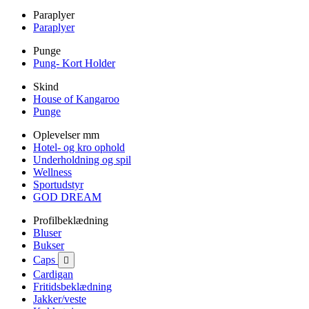
Paraplyer
Paraplyer
Punge
Pung- Kort Holder
Skind
House of Kangaroo
Punge
Oplevelser mm
Hotel- og kro ophold
Underholdning og spil
Wellness
Sportudstyr
GOD DREAM
Profilbeklædning
Bluser
Bukser
Caps

Cardigan
Fritidsbeklædning
Jakker/veste