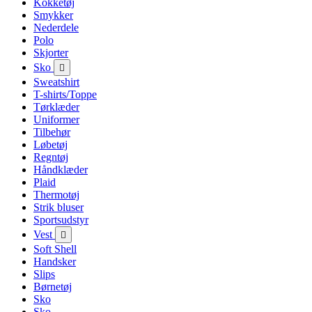
Kokketøj
Smykker
Nederdele
Polo
Skjorter
Sko

Sweatshirt
T-shirts/Toppe
Tørklæder
Uniformer
Tilbehør
Løbetøj
Regntøj
Håndklæder
Plaid
Thermotøj
Strik bluser
Sportsudstyr
Vest

Soft Shell
Handsker
Slips
Børnetøj
Sko
Sko