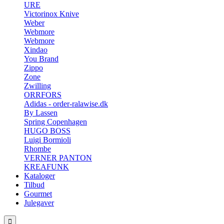
URE
Victorinox Knive
Weber
Webmore
Webmore
Xindao
You Brand
Zippo
Zone
Zwilling
ORRFORS
Adidas - order-ralawise.dk
By Lassen
Spring Copenhagen
HUGO BOSS
Luigi Bormioli
Rhombe
VERNER PANTON
KREAFUNK
Kataloger
Tilbud
Gourmet
Julegaver
