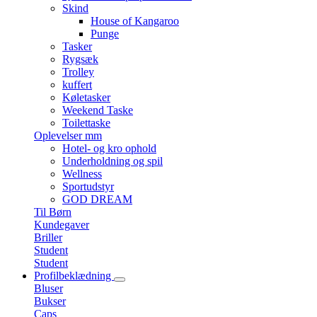
Skind
House of Kangaroo
Punge
Tasker
Rygsæk
Trolley
kuffert
Køletasker
Weekend Taske
Toilettaske
Oplevelser mm
Hotel- og kro ophold
Underholdning og spil
Wellness
Sportudstyr
GOD DREAM
Til Børn
Kundegaver
Briller
Student
Student
Profilbeklædning
Bluser
Bukser
Caps