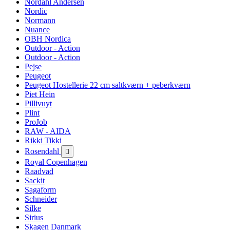
Nordahl Andersen
Nordic
Normann
Nuance
OBH Nordica
Outdoor - Action
Outdoor - Action
Pejse
Peugeot
Peugeot Hostellerie 22 cm saltkværn + peberkværn
Piet Hein
Pillivuyt
Plint
ProJob
RAW - AIDA
Rikki Tikki
Rosendahl

Royal Copenhagen
Raadvad
Sackit
Sagaform
Schneider
Silke
Sirius
Skagen Danmark