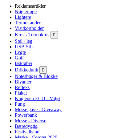
Reklameartikler
Nøgleringe
Lightere
Termokander
Visitkortholder
Krus - Termokrus

Spil - leg
USB StIk
Lygte
Golf
Isskraber
Drikkedunk

Notesbøger & Blokke
Blyanter
Refleks
Plakat
Kuglepen ECO - Miljø
Pung
Messe gave - Giveaway
Powerbank
Messe - Diverse
Bæredygtig
Festivalband
Maske - Corona 2020