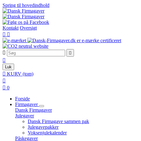
Spring til hovedindhold
Kontakt
Oversigt





Luk

KURV
(tom)


0
Forside
Firmagaver
Dansk Firmagaver
Julegaver
Dansk Firmagave sammen pak
Julegavepakker
Voksenjulekalender
Påskegaver