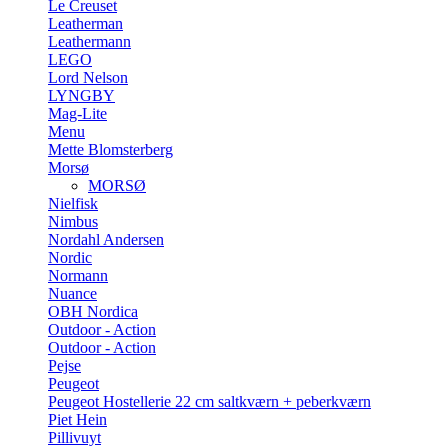
Le Creuset
Leatherman
Leathermann
LEGO
Lord Nelson
LYNGBY
Mag-Lite
Menu
Mette Blomsterberg
Morsø
MORSØ
Nielfisk
Nimbus
Nordahl Andersen
Nordic
Normann
Nuance
OBH Nordica
Outdoor - Action
Outdoor - Action
Pejse
Peugeot
Peugeot Hostellerie 22 cm saltkværn + peberkværn
Piet Hein
Pillivuyt