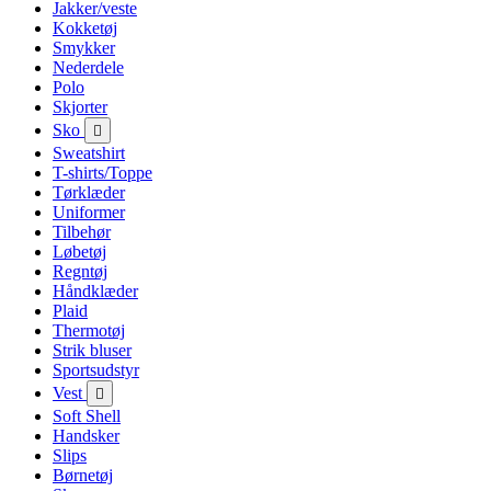
Jakker/veste
Kokketøj
Smykker
Nederdele
Polo
Skjorter
Sko

Sweatshirt
T-shirts/Toppe
Tørklæder
Uniformer
Tilbehør
Løbetøj
Regntøj
Håndklæder
Plaid
Thermotøj
Strik bluser
Sportsudstyr
Vest

Soft Shell
Handsker
Slips
Børnetøj