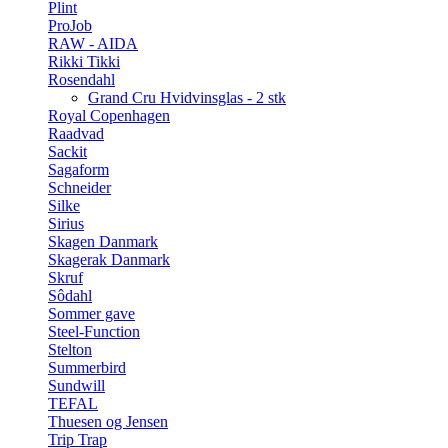
Plint
ProJob
RAW - AIDA
Rikki Tikki
Rosendahl
Grand Cru Hvidvinsglas - 2 stk
Royal Copenhagen
Raadvad
Sackit
Sagaform
Schneider
Silke
Sirius
Skagen Danmark
Skagerak Danmark
Skruf
Sôdahl
Sommer gave
Steel-Function
Stelton
Summerbird
Sundwill
TEFAL
Thuesen og Jensen
Trip Trap