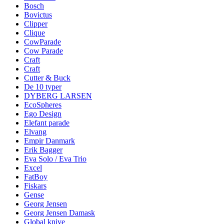
Bosch
Bovictus
Clipper
Clique
CowParade
Cow Parade
Craft
Craft
Cutter & Buck
De 10 typer
DYBERG LARSEN
EcoSpheres
Ego Design
Elefant parade
Elvang
Empir Danmark
Erik Bagger
Eva Solo / Eva Trio
Excel
FatBoy
Fiskars
Gense
Georg Jensen
Georg Jensen Damask
Global knive