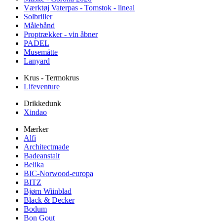
Værktøj Vaterpas - Tomstok - lineal
Solbriller
Målebånd
Proptrækker - vin åbner
PADEL
Musemåtte
Lanyard
Krus - Termokrus
Lifeventure
Drikkedunk
Xindao
Mærker
Alfi
Architectmade
Badeanstalt
Belika
BIC-Norwood-europa
BITZ
Bjørn Wiinblad
Black & Decker
Bodum
Bon Gout