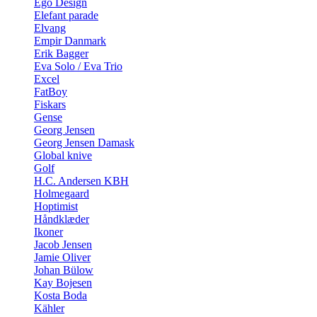
Ego Design
Elefant parade
Elvang
Empir Danmark
Erik Bagger
Eva Solo / Eva Trio
Excel
FatBoy
Fiskars
Gense
Georg Jensen
Georg Jensen Damask
Global knive
Golf
H.C. Andersen KBH
Holmegaard
Hoptimist
Håndklæder
Ikoner
Jacob Jensen
Jamie Oliver
Johan Bülow
Kay Bojesen
Kosta Boda
Kähler