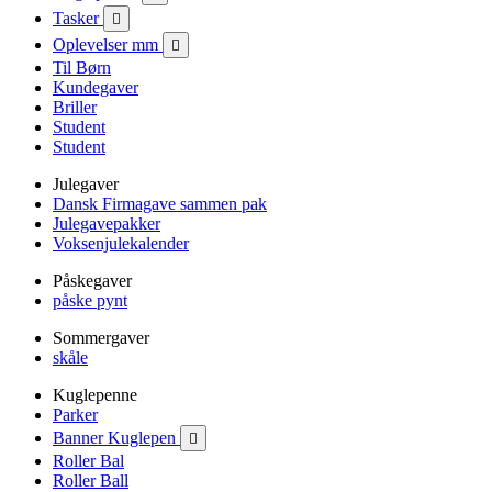
Tasker

Oplevelser mm

Til Børn
Kundegaver
Briller
Student
Student
Julegaver
Dansk Firmagave sammen pak
Julegavepakker
Voksenjulekalender
Påskegaver
påske pynt
Sommergaver
skåle
Kuglepenne
Parker
Banner Kuglepen

Roller Bal
Roller Ball