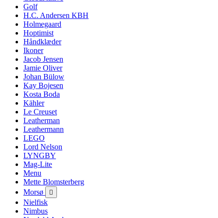
Golf
H.C. Andersen KBH
Holmegaard
Hoptimist
Håndklæder
Ikoner
Jacob Jensen
Jamie Oliver
Johan Bülow
Kay Bojesen
Kosta Boda
Kähler
Le Creuset
Leatherman
Leathermann
LEGO
Lord Nelson
LYNGBY
Mag-Lite
Menu
Mette Blomsterberg
Morsø

Nielfisk
Nimbus