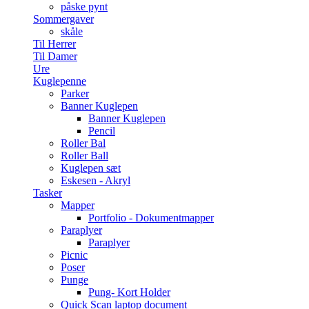
påske pynt
Sommergaver
skåle
Til Herrer
Til Damer
Ure
Kuglepenne
Parker
Banner Kuglepen
Banner Kuglepen
Pencil
Roller Bal
Roller Ball
Kuglepen sæt
Eskesen - Akryl
Tasker
Mapper
Portfolio - Dokumentmapper
Paraplyer
Paraplyer
Picnic
Poser
Punge
Pung- Kort Holder
Quick Scan laptop document