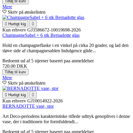
Tilføj til kurv
Mere
Skriv på ønskelisten

Hurtigt kig

Kun erhverv
GJ3586672-10019698-2026
ChampagneSabel + 6 stk Bernadotte glas
Hold en champagneflaske i en vinkel på cirka 20 grader, og lad den
sløve side af champagnesablen Indulgence glide...
Bedoemt
ud af 5 stjerner baseret paa
anmeldelser
720.00 DKK
Tilføj til kurv
Mere
Skriv på ønskelisten

Hurtigt kig

Kun erhverv
GJ10014922-2026
BERNADOTTE vase, stor
Art Deco-periodens karakteristiske riflede udtryk genoplives i denne
vase, der i traditionen for formfuldendt...
Bedoemt
ud af 5 stjerner baseret paa
anmeldelser