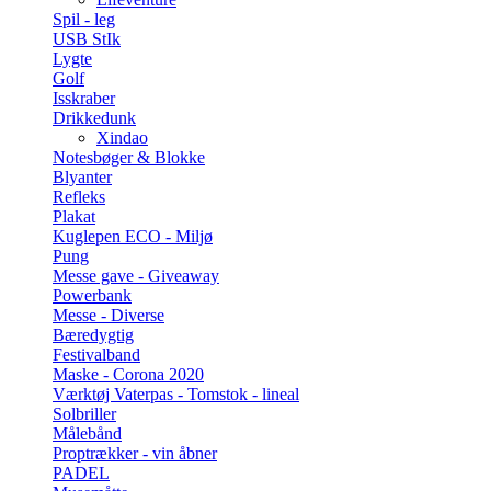
Spil - leg
USB StIk
Lygte
Golf
Isskraber
Drikkedunk
Xindao
Notesbøger & Blokke
Blyanter
Refleks
Plakat
Kuglepen ECO - Miljø
Pung
Messe gave - Giveaway
Powerbank
Messe - Diverse
Bæredygtig
Festivalband
Maske - Corona 2020
Værktøj Vaterpas - Tomstok - lineal
Solbriller
Målebånd
Proptrækker - vin åbner
PADEL