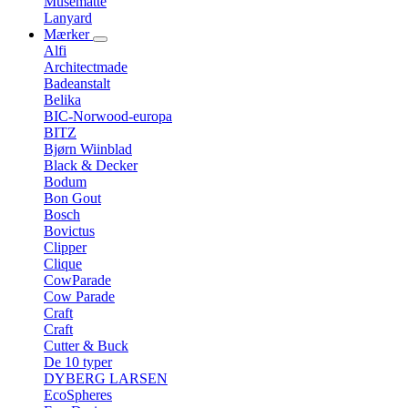
Musemåtte
Lanyard
Mærker
Alfi
Architectmade
Badeanstalt
Belika
BIC-Norwood-europa
BITZ
Bjørn Wiinblad
Black & Decker
Bodum
Bon Gout
Bosch
Bovictus
Clipper
Clique
CowParade
Cow Parade
Craft
Craft
Cutter & Buck
De 10 typer
DYBERG LARSEN
EcoSpheres