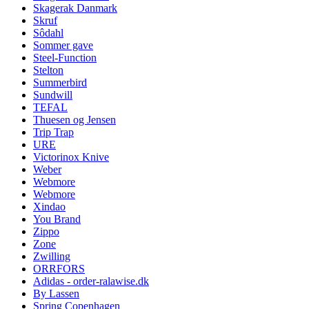
Skagerak Danmark
Skruf
Sôdahl
Sommer gave
Steel-Function
Stelton
Summerbird
Sundwill
TEFAL
Thuesen og Jensen
Trip Trap
URE
Victorinox Knive
Weber
Webmore
Webmore
Xindao
You Brand
Zippo
Zone
Zwilling
ORRFORS
Adidas - order-ralawise.dk
By Lassen
Spring Copenhagen