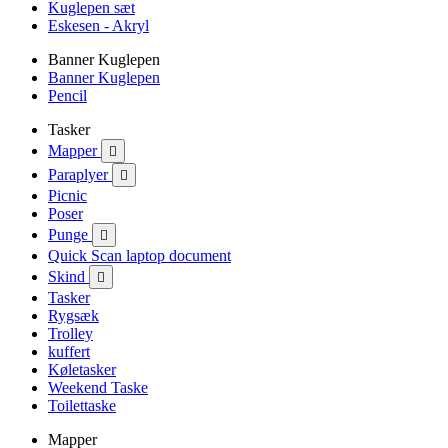
Kuglepen sæt
Eskesen - Akryl
Banner Kuglepen
Banner Kuglepen
Pencil
Tasker
Mapper

Paraplyer

Picnic
Poser
Punge

Quick Scan laptop document
Skind

Tasker
Rygsæk
Trolley
kuffert
Køletasker
Weekend Taske
Toilettaske
Mapper