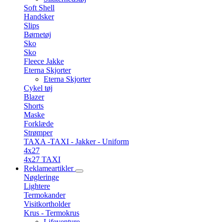
Soft Shell
Handsker
Slips
Børnetøj
Sko
Sko
Fleece Jakke
Eterna Skjorter
Eterna Skjorter
Cykel tøj
Blazer
Shorts
Maske
Forklæde
Strømper
TAXA -TAXI - Jakker - Uniform
4x27
4x27 TAXI
Reklameartikler
Nøgleringe
Lightere
Termokander
Visitkortholder
Krus - Termokrus
Lifeventure