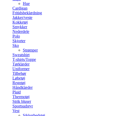
Hue
Cardigan
Fritidsbeklædning
Jakker/veste
Kokketøj
Smykker
Nederdele
Polo
Skjorter
Sko
Strømper
Sweatshirt
T-shirts/Toppe
Tørklæder
Uniformer
Tilbehør
Løbetøj
Regntøj
Håndklæder
Plaid
Thermotøj
Strik bluser
Sportsudstyr
Vest
Sikkerhedstøj