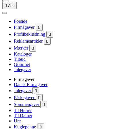

Alle
Forside
Firmagaver

Profilbeklædning

Reklameartikler

Mærker

Kataloger
Tilbud
Gourmet
Julegaver
Firmagaver
Dansk Firmagaver
Julegaver

Påskegaver

Sommergaver

Til Herrer
Til Damer
Ure
Kuglepenne
