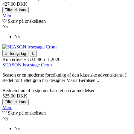
427.00 DKK
Tilføj til kurv
Mere
Skriv på ønskelisten
Ny
Ny

Hurtigt kig

Kun erhverv
GJ3586511-2026
SEASON lysestage Crom
Season er en moderne fortolkning af den klassiske adventskrans. I
stedet for flettet gran har designer Maria Berntsen...
Bedoemt
ud af 5 stjerner baseret paa
anmeldelser
525.00 DKK
Tilføj til kurv
Mere
Skriv på ønskelisten
Ny
Ny