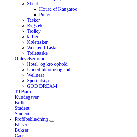
Skind
House of Kangaroo
Punge
Tasker
Rygsæk
Trolley
kuffert
Køletasker
Weekend Taske
Toilettaske
Oplevelser mm
Hotel- og kro ophold
Underholdning og spil
Wellness
Sportudstyr
GOD DREAM
Til Børn
Kundegaver
Briller
Student
Student
Profilbeklædning
Bluser
Bukser
Caps