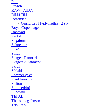
Plint
ProJob
RAW - AIDA
Rikki Tikki
Rosendahl
Grand Cru Hvidvinsglas - 2 stk
Royal Copenhagen
Raadvad
Sackit
Sagaform
Schneider
Silke
Sirius
Skagen Danmark
Skagerak Danmark
Skruf
Sôdahl
Sommer gave
Steel-Function
Stelton
Summerbird
Sundwill
TEFAL
Thuesen og Jensen
Trip Trap