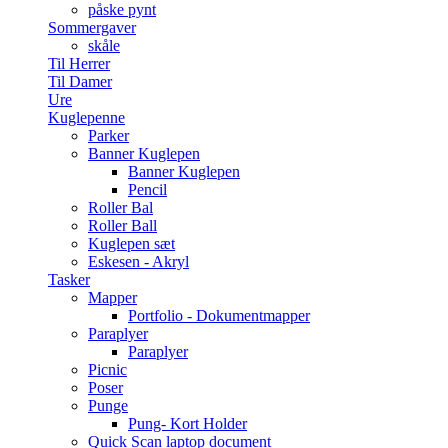
påske pynt
Sommergaver
skåle
Til Herrer
Til Damer
Ure
Kuglepenne
Parker
Banner Kuglepen
Banner Kuglepen
Pencil
Roller Bal
Roller Ball
Kuglepen sæt
Eskesen - Akryl
Tasker
Mapper
Portfolio - Dokumentmapper
Paraplyer
Paraplyer
Picnic
Poser
Punge
Pung- Kort Holder
Quick Scan laptop document