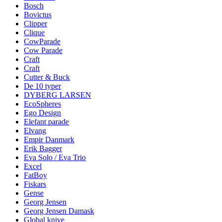
Bosch
Bovictus
Clipper
Clique
CowParade
Cow Parade
Craft
Craft
Cutter & Buck
De 10 typer
DYBERG LARSEN
EcoSpheres
Ego Design
Elefant parade
Elvang
Empir Danmark
Erik Bagger
Eva Solo / Eva Trio
Excel
FatBoy
Fiskars
Gense
Georg Jensen
Georg Jensen Damask
Global knive