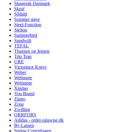
Skagerak Danmark
Skruf
Sôdahl
Sommer gave
Steel-Function
Stelton
Summerbird
Sundwill
TEFAL
Thuesen og Jensen
Trip Trap
URE
Victorinox Knive
Weber
Webmore
Webmore
Xindao
You Brand
Zippo
Zone
Zwilling
ORRFORS
Adidas - order-ralawise.dk
By Lassen
Spring Copenhagen