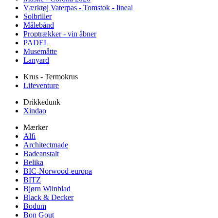
Værktøj Vaterpas - Tomstok - lineal
Solbriller
Målebånd
Proptrækker - vin åbner
PADEL
Musemåtte
Lanyard
Krus - Termokrus
Lifeventure
Drikkedunk
Xindao
Mærker
Alfi
Architectmade
Badeanstalt
Belika
BIC-Norwood-europa
BITZ
Bjørn Wiinblad
Black & Decker
Bodum
Bon Gout