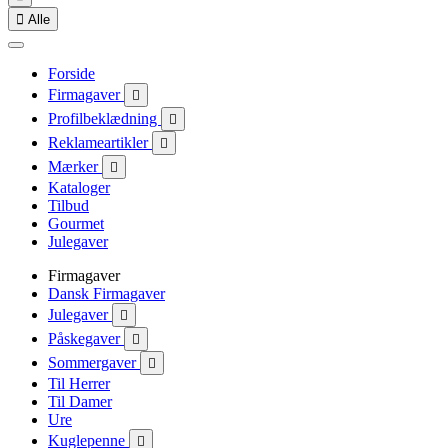

Alle
Forside
Firmagaver

Profilbeklædning

Reklameartikler

Mærker

Kataloger
Tilbud
Gourmet
Julegaver
Firmagaver
Dansk Firmagaver
Julegaver

Påskegaver

Sommergaver

Til Herrer
Til Damer
Ure
Kuglepenne
