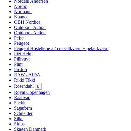
Nordahl Andersen
Nordic
Normann
Nuance
OBH Nordica
Outdoor - Action
Outdoor - Action
Pejse
Peugeot
Peugeot Hostellerie 22 cm saltkværn + peberkværn
Piet Hein
Pillivuyt
Plint
ProJob
RAW - AIDA
Rikki Tikki
Rosendahl

Royal Copenhagen
Raadvad
Sackit
Sagaform
Schneider
Silke
Sirius
Skagen Danmark