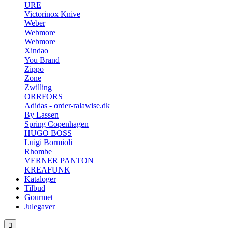
URE
Victorinox Knive
Weber
Webmore
Webmore
Xindao
You Brand
Zippo
Zone
Zwilling
ORRFORS
Adidas - order-ralawise.dk
By Lassen
Spring Copenhagen
HUGO BOSS
Luigi Bormioli
Rhombe
VERNER PANTON
KREAFUNK
Kataloger
Tilbud
Gourmet
Julegaver
