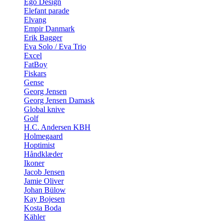
Ego Design
Elefant parade
Elvang
Empir Danmark
Erik Bagger
Eva Solo / Eva Trio
Excel
FatBoy
Fiskars
Gense
Georg Jensen
Georg Jensen Damask
Global knive
Golf
H.C. Andersen KBH
Holmegaard
Hoptimist
Håndklæder
Ikoner
Jacob Jensen
Jamie Oliver
Johan Bülow
Kay Bojesen
Kosta Boda
Kähler