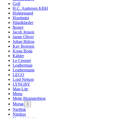
Golf
H.C. Andersen KBH
Holmegaard
Hoptimist
Håndklæder
Ikoner
Jacob Jensen
Jamie Oliver
Johan Bülow
Kay Bojesen
Kosta Boda
Kähler
Le Creuset
Leatherman
Leathermann
LEGO
Lord Nelson
LYNGBY
Mag-Lite
Menu
Mette Blomsterberg
Morsø

Nielfisk
Nimbus