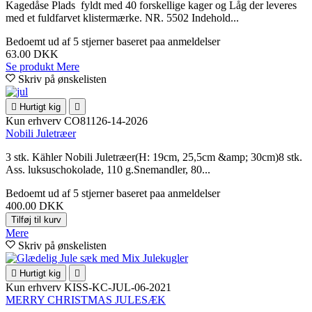
Kagedåse Plads fyldt med 40 forskellige kager og Låg der leveres
med et fuldfarvet klistermærke. NR. 5502 Indehold...
Bedoemt
ud af 5 stjerner baseret paa
anmeldelser
63.00 DKK
Se produkt
Mere
Skriv på ønskelisten

Hurtigt kig

Kun erhverv
CO81126-14-2026
Nobili Juletræer
3 stk. Kähler Nobili Juletræer(H: 19cm, 25,5cm &amp; 30cm)8 stk.
Ass. luksuschokolade, 110 g.Snemandler, 80...
Bedoemt
ud af 5 stjerner baseret paa
anmeldelser
400.00 DKK
Tilføj til kurv
Mere
Skriv på ønskelisten

Hurtigt kig

Kun erhverv
KISS-KC-JUL-06-2021
MERRY CHRISTMAS JULESÆK