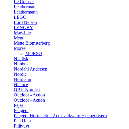
Le Creuset
Leatherman
Leathermann
LEGO
Lord Nelson
LYNGBY
Mag-Lite
Menu
Mette Blomsterberg
Morsø
MORSØ
Nielfisk
Nimbus
Nordahl Andersen
Nordic
Normann
Nuance
OBH Nordica
Outdoor - Action
Outdoor - Action
Pejse
Peugeot
Peugeot Hostellerie 22 cm saltkværn + peberkværn
Piet Hein
Pillivuyt