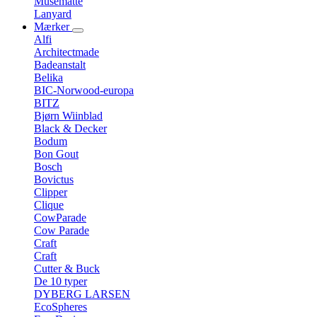
Musemåtte
Lanyard
Mærker
Alfi
Architectmade
Badeanstalt
Belika
BIC-Norwood-europa
BITZ
Bjørn Wiinblad
Black & Decker
Bodum
Bon Gout
Bosch
Bovictus
Clipper
Clique
CowParade
Cow Parade
Craft
Craft
Cutter & Buck
De 10 typer
DYBERG LARSEN
EcoSpheres