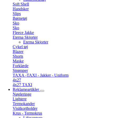
Soft Shell
Handsker
Slips
Børnetøj
Sko
Sko
Fleece Jakke
Eterna Skjorter
Eterna Skjorter
Cykel tøj
Blazer
Shorts
Maske
Forklæde
Strømper
TAXA -TAXI - Jakker - Uniform
4x27
4x27 TAXI
Reklameartikler
Nøgleringe
Lightere
Termokander
Visitkortholder
Krus - Termokrus
Lifeventure