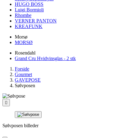
HUGO BOSS
Luigi Bormioli
Rhombe
VERNER PANTON
KREAFUNK
Morsø
MORSØ
Rosendahl
Grand Cru Hvidvinsglas - 2 stk
Forside
Gourmet
GAVEPOSE
Sølvposen

Sølvposen billeder