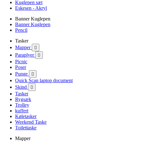
Kuglepen sæt
Eskesen - Akryl
Banner Kuglepen
Banner Kuglepen
Pencil
Tasker
Mapper

Paraplyer

Picnic
Poser
Punge

Quick Scan laptop document
Skind

Tasker
Rygsæk
Trolley
kuffert
Køletasker
Weekend Taske
Toilettaske
Mapper