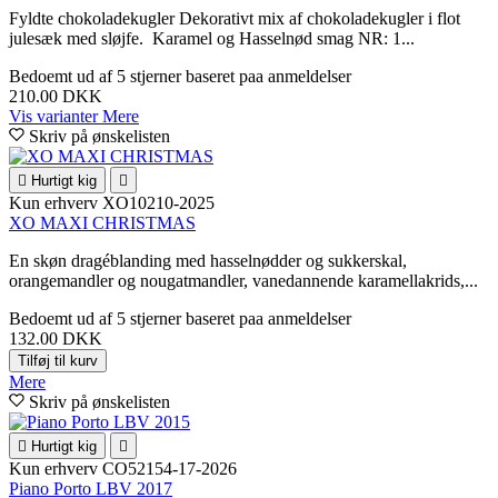
Fyldte chokoladekugler Dekorativt mix af chokoladekugler i flot
julesæk med sløjfe. Karamel og Hasselnød smag NR: 1...
Bedoemt
ud af 5 stjerner baseret paa
anmeldelser
210.00 DKK
Vis varianter
Mere
Skriv på ønskelisten

Hurtigt kig

Kun erhverv
XO10210-2025
XO MAXI CHRISTMAS
En skøn dragéblanding med hasselnødder og sukkerskal,
orangemandler og nougatmandler, vanedannende karamellakrids,...
Bedoemt
ud af 5 stjerner baseret paa
anmeldelser
132.00 DKK
Tilføj til kurv
Mere
Skriv på ønskelisten

Hurtigt kig

Kun erhverv
CO52154-17-2026
Piano Porto LBV 2017