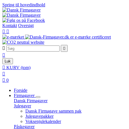
Spring til hovedindhold
Kontakt
Oversigt





Luk

KURV
(tom)


0
Forside
Firmagaver
Dansk Firmagaver
Julegaver
Dansk Firmagave sammen pak
Julegavepakker
Voksenjulekalender
Påskegaver