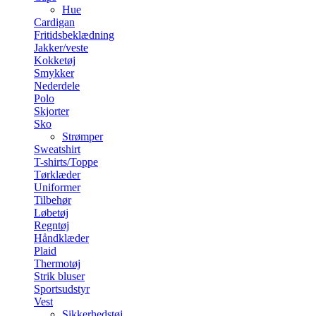
Hue
Cardigan
Fritidsbeklædning
Jakker/veste
Kokketøj
Smykker
Nederdele
Polo
Skjorter
Sko
Strømper
Sweatshirt
T-shirts/Toppe
Tørklæder
Uniformer
Tilbehør
Løbetøj
Regntøj
Håndklæder
Plaid
Thermotøj
Strik bluser
Sportsudstyr
Vest
Sikkerhedstøj