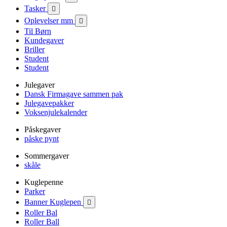
Tasker

Oplevelser mm

Til Børn
Kundegaver
Briller
Student
Student
Julegaver
Dansk Firmagave sammen pak
Julegavepakker
Voksenjulekalender
Påskegaver
påske pynt
Sommergaver
skåle
Kuglepenne
Parker
Banner Kuglepen

Roller Bal
Roller Ball