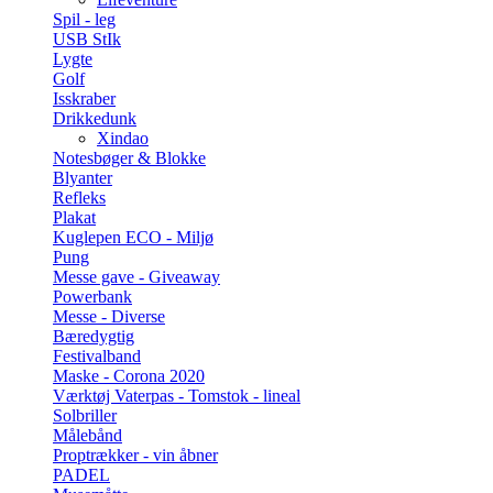
Spil - leg
USB StIk
Lygte
Golf
Isskraber
Drikkedunk
Xindao
Notesbøger & Blokke
Blyanter
Refleks
Plakat
Kuglepen ECO - Miljø
Pung
Messe gave - Giveaway
Powerbank
Messe - Diverse
Bæredygtig
Festivalband
Maske - Corona 2020
Værktøj Vaterpas - Tomstok - lineal
Solbriller
Målebånd
Proptrækker - vin åbner
PADEL