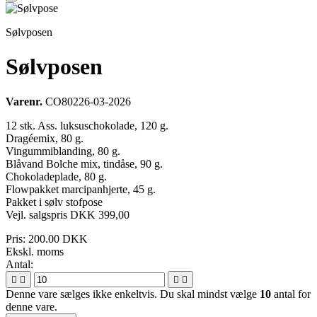
Sølvposen
Sølvposen
Varenr.
CO80226-03-2026
12 stk. Ass. luksuschokolade, 120 g.
Dragéemix, 80 g.
Vingummiblanding, 80 g.
Blåvand Bolche mix, tindåse, 90 g.
Chokoladeplade, 80 g.
Flowpakket marcipanhjerte, 45 g.
Pakket i sølv stofpose
Vejl. salgspris DKK 399,00
Pris:
200.00 DKK
Ekskl. moms
Antal:




Denne vare sælges ikke enkeltvis. Du skal mindst vælge
10
antal for
denne vare.