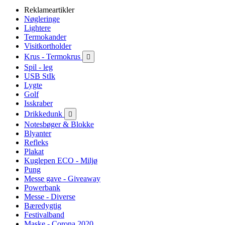
Reklameartikler
Nøgleringe
Lightere
Termokander
Visitkortholder
Krus - Termokrus

Spil - leg
USB StIk
Lygte
Golf
Isskraber
Drikkedunk

Notesbøger & Blokke
Blyanter
Refleks
Plakat
Kuglepen ECO - Miljø
Pung
Messe gave - Giveaway
Powerbank
Messe - Diverse
Bæredygtig
Festivalband
Maske - Corona 2020