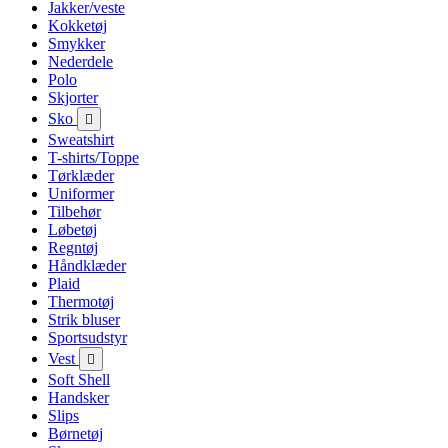
Jakker/veste
Kokketøj
Smykker
Nederdele
Polo
Skjorter
Sko

Sweatshirt
T-shirts/Toppe
Tørklæder
Uniformer
Tilbehør
Løbetøj
Regntøj
Håndklæder
Plaid
Thermotøj
Strik bluser
Sportsudstyr
Vest

Soft Shell
Handsker
Slips
Børnetøj