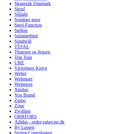
Skagerak Danmark
Skruf
Sôdahl
Sommer gave
Steel-Function
Stelton
Summerbird
Sundwill
TEFAL
Thuesen og Jensen
Trip Trap
URE
Victorinox Knive
Weber
Webmore
Webmore
Xindao
You Brand
Zippo
Zone
Zwilling
ORRFORS
Adidas - order-ralawise.dk
By Lassen
Spring Copenhagen