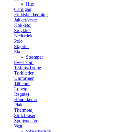
Hue
Cardigan
Fritidsbeklædning
Jakker/veste
Kokketøj
Smykker
Nederdele
Polo
Skjorter
Sko
Strømper
Sweatshirt
T-shirts/Toppe
Tørklæder
Uniformer
Tilbehør
Løbetøj
Regntøj
Håndklæder
Plaid
Thermotøj
Strik bluser
Sportsudstyr
Vest
Sikkerhedstøj