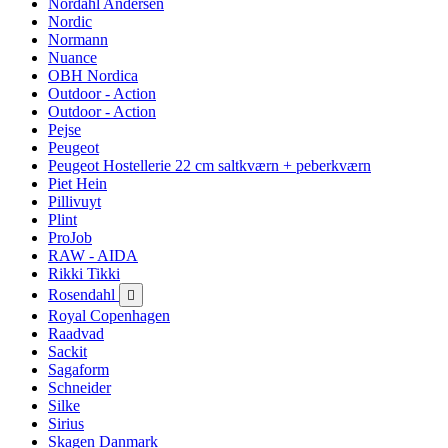
Nordahl Andersen
Nordic
Normann
Nuance
OBH Nordica
Outdoor - Action
Outdoor - Action
Pejse
Peugeot
Peugeot Hostellerie 22 cm saltkværn + peberkværn
Piet Hein
Pillivuyt
Plint
ProJob
RAW - AIDA
Rikki Tikki
Rosendahl

Royal Copenhagen
Raadvad
Sackit
Sagaform
Schneider
Silke
Sirius
Skagen Danmark