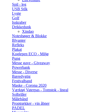
Spil - leg
USB StIk
Lygte
Golf
Isskraber
Drikkedunk
Xindao
Notesbøger & Blokke
Blyanter
Refleks
Plakat
Kuglepen ECO - Miljø
Pung
Messe gave - Giveaway
Powerbank
Messe - Diverse
Bæredygtig
Festivalband
Maske - Corona 2020
Værktøj Vaterpas - Tomstok - lineal
Solbriller
Målebånd
Proptrækker - vin åbner
PADEL