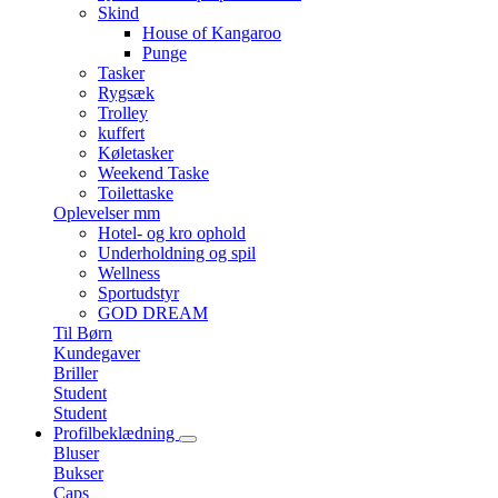
Skind
House of Kangaroo
Punge
Tasker
Rygsæk
Trolley
kuffert
Køletasker
Weekend Taske
Toilettaske
Oplevelser mm
Hotel- og kro ophold
Underholdning og spil
Wellness
Sportudstyr
GOD DREAM
Til Børn
Kundegaver
Briller
Student
Student
Profilbeklædning
Bluser
Bukser
Caps