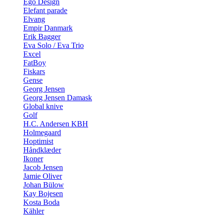
Ego Design
Elefant parade
Elvang
Empir Danmark
Erik Bagger
Eva Solo / Eva Trio
Excel
FatBoy
Fiskars
Gense
Georg Jensen
Georg Jensen Damask
Global knive
Golf
H.C. Andersen KBH
Holmegaard
Hoptimist
Håndklæder
Ikoner
Jacob Jensen
Jamie Oliver
Johan Bülow
Kay Bojesen
Kosta Boda
Kähler