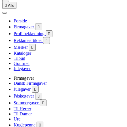

Alle
Forside
Firmagaver

Profilbeklædning

Reklameartikler

Mærker

Kataloger
Tilbud
Gourmet
Julegaver
Firmagaver
Dansk Firmagaver
Julegaver

Påskegaver

Sommergaver

Til Herrer
Til Damer
Ure
Kuglepenne
