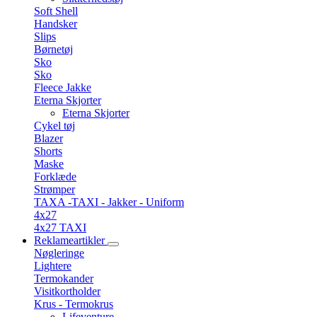
Soft Shell
Handsker
Slips
Børnetøj
Sko
Sko
Fleece Jakke
Eterna Skjorter
Eterna Skjorter
Cykel tøj
Blazer
Shorts
Maske
Forklæde
Strømper
TAXA -TAXI - Jakker - Uniform
4x27
4x27 TAXI
Reklameartikler
Nøgleringe
Lightere
Termokander
Visitkortholder
Krus - Termokrus
Lifeventure