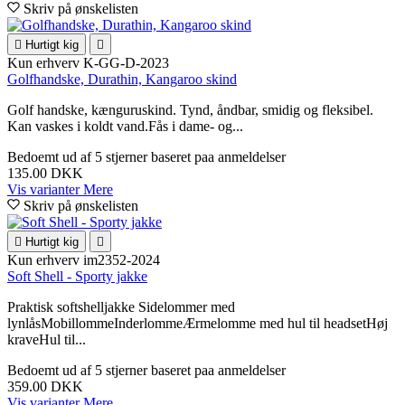
Skriv på ønskelisten

Hurtigt kig

Kun erhverv
K-GG-D-2023
Golfhandske, Durathin, Kangaroo skind
Golf handske, kænguruskind. Tynd, åndbar, smidig og fleksibel.
Kan vaskes i koldt vand.Fås i dame- og...
Bedoemt
ud af 5 stjerner baseret paa
anmeldelser
135.00 DKK
Vis varianter
Mere
Skriv på ønskelisten

Hurtigt kig

Kun erhverv
im2352-2024
Soft Shell - Sporty jakke
Praktisk softshelljakke Sidelommer med
lynlåsMobillommeInderlommeÆrmelomme med hul til headsetHøj
kraveHul til...
Bedoemt
ud af 5 stjerner baseret paa
anmeldelser
359.00 DKK
Vis varianter
Mere