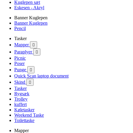
Kuglepen sæt
Eskesen - Akryl
Banner Kuglepen
Banner Kuglepen
Pencil
Tasker
Mapper

Paraplyer

Picnic
Poser
Punge

Quick Scan laptop document
Skind

Tasker
Rygsæk
Trolley
kuffert
Køletasker
Weekend Taske
Toilettaske
Mapper