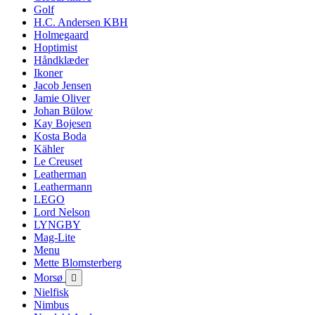
Golf
H.C. Andersen KBH
Holmegaard
Hoptimist
Håndklæder
Ikoner
Jacob Jensen
Jamie Oliver
Johan Bülow
Kay Bojesen
Kosta Boda
Kähler
Le Creuset
Leatherman
Leathermann
LEGO
Lord Nelson
LYNGBY
Mag-Lite
Menu
Mette Blomsterberg
Morsø

Nielfisk
Nimbus