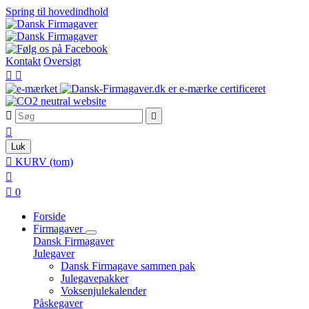
Spring til hovedindhold
Kontakt
Oversigt





Luk

KURV
(tom)


0
Forside
Firmagaver
Dansk Firmagaver
Julegaver
Dansk Firmagave sammen pak
Julegavepakker
Voksenjulekalender
Påskegaver