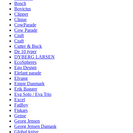
Bosch
Bovictus
Clipper
Clique
CowParade
Cow Parade
Craft
Craft
Cutter & Buck
De 10 typer
DYBERG LARSEN
EcoSpheres
Ego Design
Elefant parade
Elvang
Empir Danmark
Erik Bagger
Eva Solo / Eva Trio
Excel
FatBoy
Fiskars
Gense
Georg Jensen
Georg Jensen Damask
Global knive