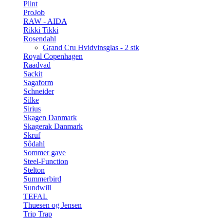
Plint
ProJob
RAW - AIDA
Rikki Tikki
Rosendahl
Grand Cru Hvidvinsglas - 2 stk
Royal Copenhagen
Raadvad
Sackit
Sagaform
Schneider
Silke
Sirius
Skagen Danmark
Skagerak Danmark
Skruf
Sôdahl
Sommer gave
Steel-Function
Stelton
Summerbird
Sundwill
TEFAL
Thuesen og Jensen
Trip Trap