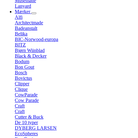
Musemåtte
Lanyard
Mærker
Alfi
Architectmade
Badeanstalt
Belika
BIC-Norwood-europa
BITZ
Bjørn Wiinblad
Black & Decker
Bodum
Bon Gout
Bosch
Bovictus
Clipper
Clique
CowParade
Cow Parade
Craft
Craft
Cutter & Buck
De 10 typer
DYBERG LARSEN
EcoSpheres