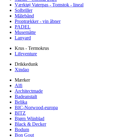
Værktøj Vaterpas - Tomstok - lineal
Solbriller
Målebånd
Proptrækker - vin åbner
PADEL
Musemåtte
Lanyard
Krus - Termokrus
Lifeventure
Drikkedunk
Xindao
Mærker
Alfi
Architectmade
Badeanstalt
Belika
BIC-Norwood-europa
BITZ
Bjørn Wiinblad
Black & Decker
Bodum
Bon Gout