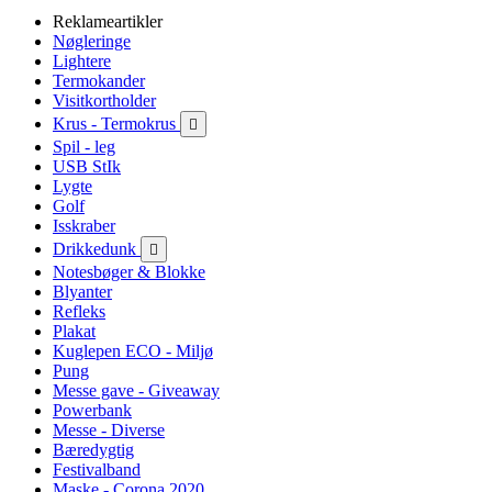
Reklameartikler
Nøgleringe
Lightere
Termokander
Visitkortholder
Krus - Termokrus

Spil - leg
USB StIk
Lygte
Golf
Isskraber
Drikkedunk

Notesbøger & Blokke
Blyanter
Refleks
Plakat
Kuglepen ECO - Miljø
Pung
Messe gave - Giveaway
Powerbank
Messe - Diverse
Bæredygtig
Festivalband
Maske - Corona 2020