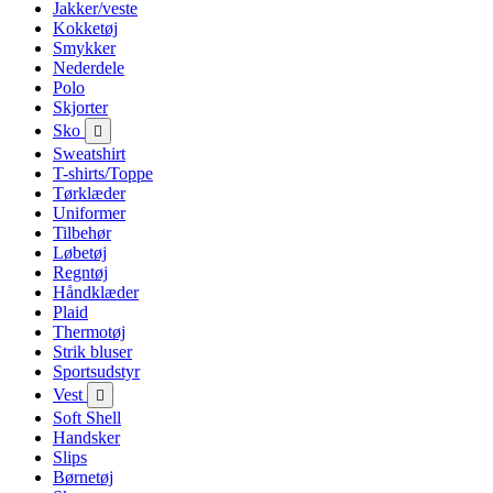
Jakker/veste
Kokketøj
Smykker
Nederdele
Polo
Skjorter
Sko

Sweatshirt
T-shirts/Toppe
Tørklæder
Uniformer
Tilbehør
Løbetøj
Regntøj
Håndklæder
Plaid
Thermotøj
Strik bluser
Sportsudstyr
Vest

Soft Shell
Handsker
Slips
Børnetøj