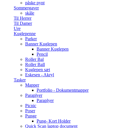
påske pynt
Sommergaver
skåle
Til Herrer
Til Damer
Ure
Kuglepenne
Parker
Banner Kuglepen
Banner Kuglepen
Pencil
Roller Bal
Roller Ball
Kuglepen sæt
Eskesen - Akryl
Tasker
Mapper
Portfolio - Dokumentmapper
Paraplyer
Paraplyer
Picnic
Poser
Punge
Pung- Kort Holder
Quick Scan laptop document