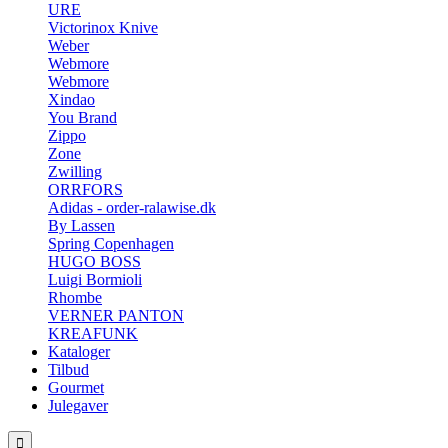
URE
Victorinox Knive
Weber
Webmore
Webmore
Xindao
You Brand
Zippo
Zone
Zwilling
ORRFORS
Adidas - order-ralawise.dk
By Lassen
Spring Copenhagen
HUGO BOSS
Luigi Bormioli
Rhombe
VERNER PANTON
KREAFUNK
Kataloger
Tilbud
Gourmet
Julegaver
