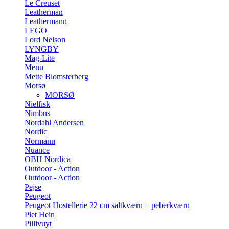
Le Creuset
Leatherman
Leathermann
LEGO
Lord Nelson
LYNGBY
Mag-Lite
Menu
Mette Blomsterberg
Morsø
MORSØ
Nielfisk
Nimbus
Nordahl Andersen
Nordic
Normann
Nuance
OBH Nordica
Outdoor - Action
Outdoor - Action
Pejse
Peugeot
Peugeot Hostellerie 22 cm saltkværn + peberkværn
Piet Hein
Pillivuyt