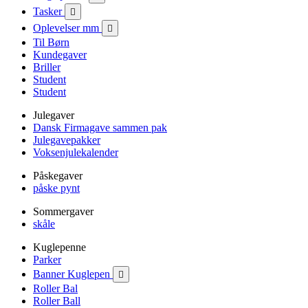
Tasker

Oplevelser mm

Til Børn
Kundegaver
Briller
Student
Student
Julegaver
Dansk Firmagave sammen pak
Julegavepakker
Voksenjulekalender
Påskegaver
påske pynt
Sommergaver
skåle
Kuglepenne
Parker
Banner Kuglepen

Roller Bal
Roller Ball