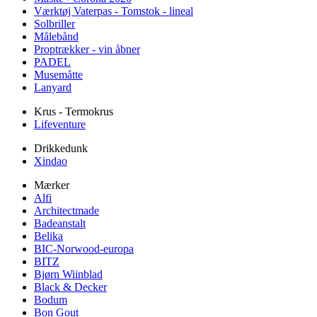
Værktøj Vaterpas - Tomstok - lineal
Solbriller
Målebånd
Proptrækker - vin åbner
PADEL
Musemåtte
Lanyard
Krus - Termokrus
Lifeventure
Drikkedunk
Xindao
Mærker
Alfi
Architectmade
Badeanstalt
Belika
BIC-Norwood-europa
BITZ
Bjørn Wiinblad
Black & Decker
Bodum
Bon Gout