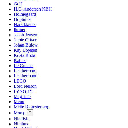
Golf
H.C. Andersen KBH
Holmegaard
Hoptimist
Håndklæder
Ikoner
Jacob Jensen
Jamie Oliver
Johan Bülow
Kay Bojesen
Kosta Boda
Kähler
Le Creuset
Leatherman
Leathermann
LEGO
Lord Nelson
LYNGBY
Mag-Lite
Menu
Mette Blomsterberg
Morsø

Nielfisk
Nimbus