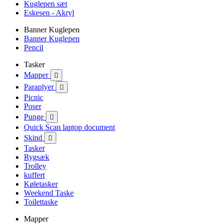
Kuglepen sæt
Eskesen - Akryl
Banner Kuglepen
Banner Kuglepen
Pencil
Tasker
Mapper

Paraplyer

Picnic
Poser
Punge

Quick Scan laptop document
Skind

Tasker
Rygsæk
Trolley
kuffert
Køletasker
Weekend Taske
Toilettaske
Mapper