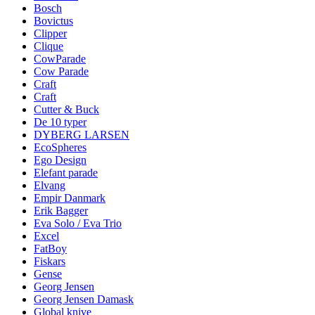
Bosch
Bovictus
Clipper
Clique
CowParade
Cow Parade
Craft
Craft
Cutter & Buck
De 10 typer
DYBERG LARSEN
EcoSpheres
Ego Design
Elefant parade
Elvang
Empir Danmark
Erik Bagger
Eva Solo / Eva Trio
Excel
FatBoy
Fiskars
Gense
Georg Jensen
Georg Jensen Damask
Global knive