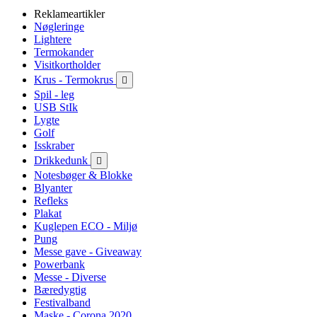
Reklameartikler
Nøgleringe
Lightere
Termokander
Visitkortholder
Krus - Termokrus

Spil - leg
USB StIk
Lygte
Golf
Isskraber
Drikkedunk

Notesbøger & Blokke
Blyanter
Refleks
Plakat
Kuglepen ECO - Miljø
Pung
Messe gave - Giveaway
Powerbank
Messe - Diverse
Bæredygtig
Festivalband
Maske - Corona 2020