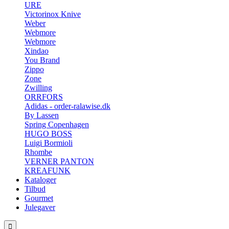
URE
Victorinox Knive
Weber
Webmore
Webmore
Xindao
You Brand
Zippo
Zone
Zwilling
ORRFORS
Adidas - order-ralawise.dk
By Lassen
Spring Copenhagen
HUGO BOSS
Luigi Bormioli
Rhombe
VERNER PANTON
KREAFUNK
Kataloger
Tilbud
Gourmet
Julegaver
