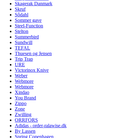
Skagerak Danmark
Skruf
Sôdahl
Sommer gave
Steel-Function
Stelton
Summerbird
Sundwill
TEFAL
Thuesen og Jensen
Trip Trap
URE
Victorinox Knive
Weber
Webmore
Webmore
Xindao
You Brand
Zippo
Zone
Zwilling
ORRFORS
Adidas - order-ralawise.dk
By Lassen
Spring Copenhagen