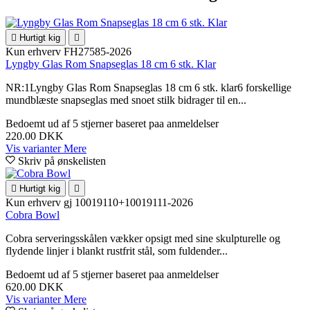

Hurtigt kig

Kun erhverv
FH27585-2026
Lyngby Glas Rom Snapseglas 18 cm 6 stk. Klar
NR:1Lyngby Glas Rom Snapseglas 18 cm 6 stk. klar6 forskellige
mundblæste snapseglas med snoet stilk bidrager til en...
Bedoemt
ud af 5 stjerner baseret paa
anmeldelser
220.00 DKK
Vis varianter
Mere
Skriv på ønskelisten

Hurtigt kig

Kun erhverv
gj 10019110+10019111-2026
Cobra Bowl
Cobra serveringsskålen vækker opsigt med sine skulpturelle og
flydende linjer i blankt rustfrit stål, som fuldender...
Bedoemt
ud af 5 stjerner baseret paa
anmeldelser
620.00 DKK
Vis varianter
Mere