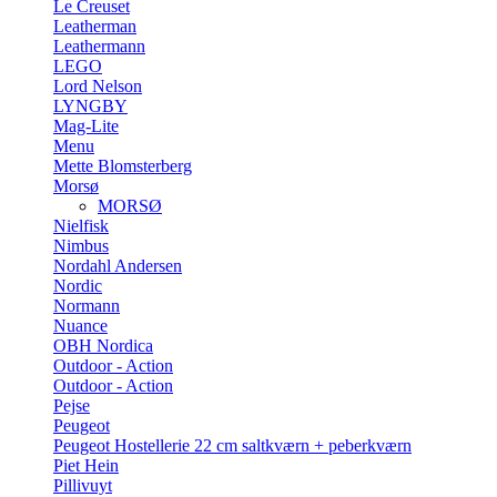
Le Creuset
Leatherman
Leathermann
LEGO
Lord Nelson
LYNGBY
Mag-Lite
Menu
Mette Blomsterberg
Morsø
MORSØ
Nielfisk
Nimbus
Nordahl Andersen
Nordic
Normann
Nuance
OBH Nordica
Outdoor - Action
Outdoor - Action
Pejse
Peugeot
Peugeot Hostellerie 22 cm saltkværn + peberkværn
Piet Hein
Pillivuyt