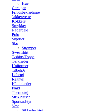
Hue
Cardigan
Fritidsbeklædning
Jakker/veste
Kokketøj
Smykker
Nederdele
Polo
Skjorter
Sko
Strømper
Sweatshirt
T-shirts/Toppe
Tørklæder
Uniformer
Tilbehør
Løbetøj
Regntøj
Håndklæder
Plaid
Thermotøj
Strik bluser
Sportsudstyr
Vest
Sikkerhedstøj