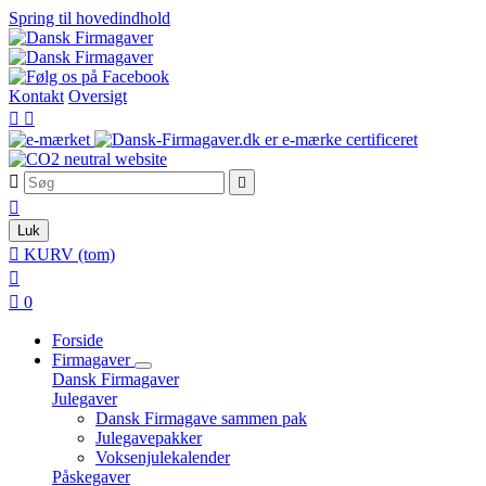
Spring til hovedindhold
Kontakt
Oversigt





Luk

KURV
(tom)


0
Forside
Firmagaver
Dansk Firmagaver
Julegaver
Dansk Firmagave sammen pak
Julegavepakker
Voksenjulekalender
Påskegaver