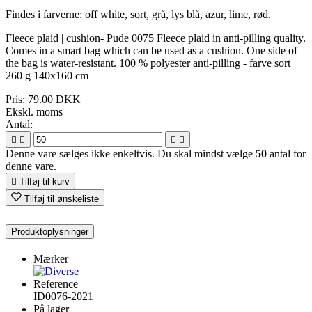
Findes i farverne: off white, sort, grå, lys blå, azur, lime, rød.
Fleece plaid | cushion- Pude 0075 Fleece plaid in anti-pilling quality.
Comes in a smart bag which can be used as a cushion. One side of
the bag is water-resistant. 100 % polyester anti-pilling - farve sort
260 g 140x160 cm
Pris:
79.00 DKK
Ekskl. moms
Antal:




Denne vare sælges ikke enkeltvis. Du skal mindst vælge
50
antal for
denne vare.

Tilføj til kurv
Tilføj til ønskeliste
Produktoplysninger
Mærker
Reference
ID0076-2021
På lager