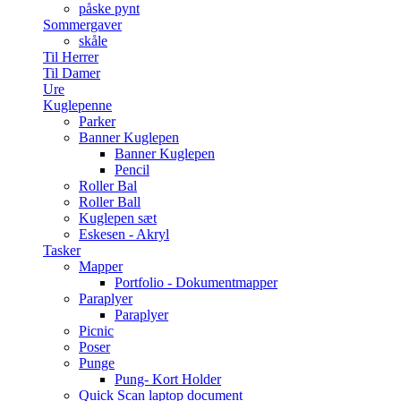
påske pynt
Sommergaver
skåle
Til Herrer
Til Damer
Ure
Kuglepenne
Parker
Banner Kuglepen
Banner Kuglepen
Pencil
Roller Bal
Roller Ball
Kuglepen sæt
Eskesen - Akryl
Tasker
Mapper
Portfolio - Dokumentmapper
Paraplyer
Paraplyer
Picnic
Poser
Punge
Pung- Kort Holder
Quick Scan laptop document