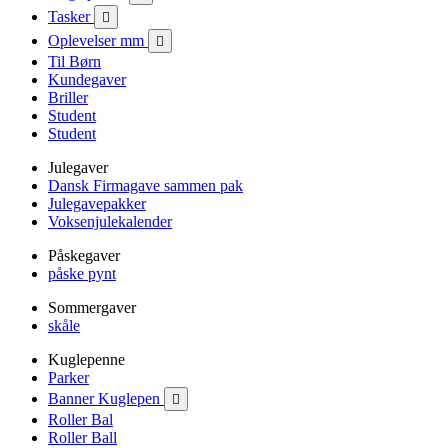
Tasker

Oplevelser mm

Til Børn
Kundegaver
Briller
Student
Student
Julegaver
Dansk Firmagave sammen pak
Julegavepakker
Voksenjulekalender
Påskegaver
påske pynt
Sommergaver
skåle
Kuglepenne
Parker
Banner Kuglepen

Roller Bal
Roller Ball