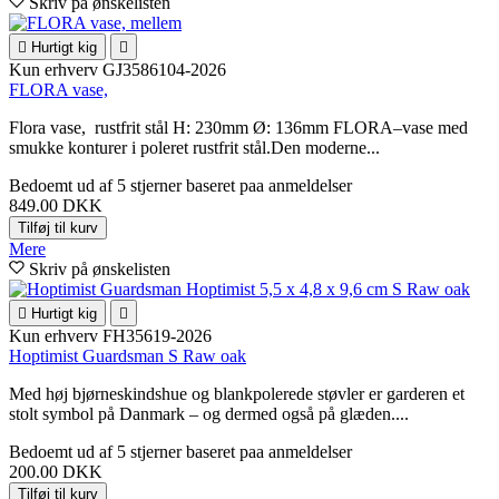
Skriv på ønskelisten

Hurtigt kig

Kun erhverv
GJ3586104-2026
FLORA vase,
Flora vase, rustfrit stål H: 230mm Ø: 136mm FLORA–vase med
smukke konturer i poleret rustfrit stål.Den moderne...
Bedoemt
ud af 5 stjerner baseret paa
anmeldelser
849.00 DKK
Tilføj til kurv
Mere
Skriv på ønskelisten

Hurtigt kig

Kun erhverv
FH35619-2026
Hoptimist Guardsman S Raw oak
Med høj bjørneskindshue og blankpolerede støvler er garderen et
stolt symbol på Danmark – og dermed også på glæden....
Bedoemt
ud af 5 stjerner baseret paa
anmeldelser
200.00 DKK
Tilføj til kurv