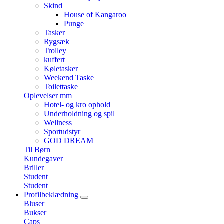
Skind
House of Kangaroo
Punge
Tasker
Rygsæk
Trolley
kuffert
Køletasker
Weekend Taske
Toilettaske
Oplevelser mm
Hotel- og kro ophold
Underholdning og spil
Wellness
Sportudstyr
GOD DREAM
Til Børn
Kundegaver
Briller
Student
Student
Profilbeklædning
Bluser
Bukser
Caps