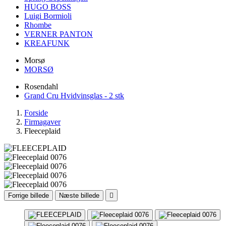
HUGO BOSS
Luigi Bormioli
Rhombe
VERNER PANTON
KREAFUNK
Morsø
MORSØ
Rosendahl
Grand Cru Hvidvinsglas - 2 stk
Forside
Firmagaver
Fleeceplaid
Forrige billede
Næste billede
