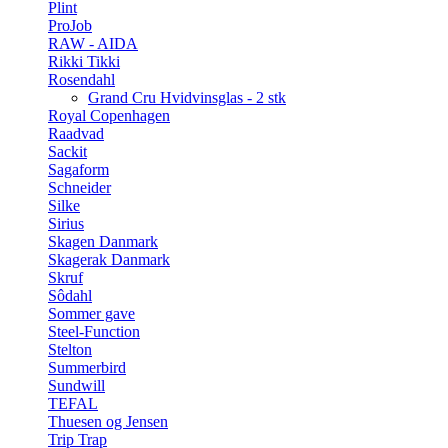
Plint
ProJob
RAW - AIDA
Rikki Tikki
Rosendahl
Grand Cru Hvidvinsglas - 2 stk
Royal Copenhagen
Raadvad
Sackit
Sagaform
Schneider
Silke
Sirius
Skagen Danmark
Skagerak Danmark
Skruf
Sôdahl
Sommer gave
Steel-Function
Stelton
Summerbird
Sundwill
TEFAL
Thuesen og Jensen
Trip Trap