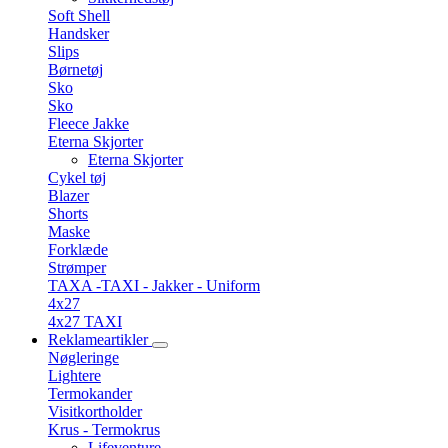
Soft Shell
Handsker
Slips
Børnetøj
Sko
Sko
Fleece Jakke
Eterna Skjorter
Eterna Skjorter
Cykel tøj
Blazer
Shorts
Maske
Forklæde
Strømper
TAXA -TAXI - Jakker - Uniform
4x27
4x27 TAXI
Reklameartikler
Nøgleringe
Lightere
Termokander
Visitkortholder
Krus - Termokrus
Lifeventure