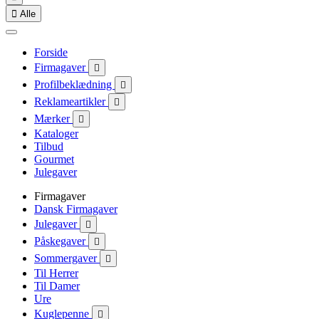

Alle
Forside
Firmagaver

Profilbeklædning

Reklameartikler

Mærker

Kataloger
Tilbud
Gourmet
Julegaver
Firmagaver
Dansk Firmagaver
Julegaver

Påskegaver

Sommergaver

Til Herrer
Til Damer
Ure
Kuglepenne
