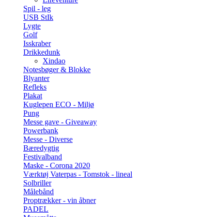
Spil - leg
USB StIk
Lygte
Golf
Isskraber
Drikkedunk
Xindao
Notesbøger & Blokke
Blyanter
Refleks
Plakat
Kuglepen ECO - Miljø
Pung
Messe gave - Giveaway
Powerbank
Messe - Diverse
Bæredygtig
Festivalband
Maske - Corona 2020
Værktøj Vaterpas - Tomstok - lineal
Solbriller
Målebånd
Proptrækker - vin åbner
PADEL