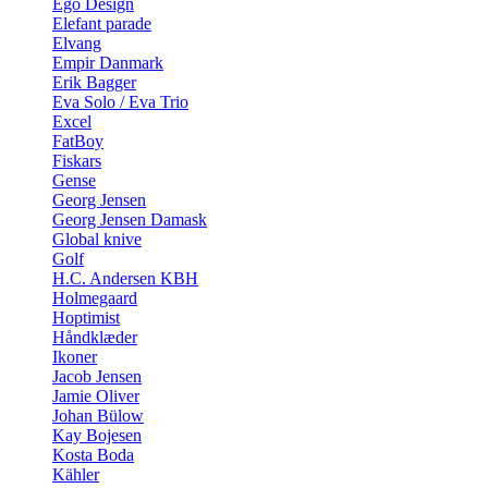
Ego Design
Elefant parade
Elvang
Empir Danmark
Erik Bagger
Eva Solo / Eva Trio
Excel
FatBoy
Fiskars
Gense
Georg Jensen
Georg Jensen Damask
Global knive
Golf
H.C. Andersen KBH
Holmegaard
Hoptimist
Håndklæder
Ikoner
Jacob Jensen
Jamie Oliver
Johan Bülow
Kay Bojesen
Kosta Boda
Kähler