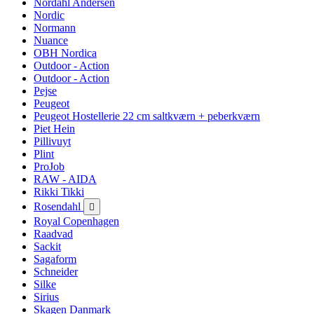
Nordahl Andersen
Nordic
Normann
Nuance
OBH Nordica
Outdoor - Action
Outdoor - Action
Pejse
Peugeot
Peugeot Hostellerie 22 cm saltkværn + peberkværn
Piet Hein
Pillivuyt
Plint
ProJob
RAW - AIDA
Rikki Tikki
Rosendahl

Royal Copenhagen
Raadvad
Sackit
Sagaform
Schneider
Silke
Sirius
Skagen Danmark