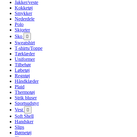
Jakker/veste
Kokketøj
Smykker
Nederdele
Polo
Skjorter
Sko

Sweatshirt
T-shirts/Toppe
Tørklæder
Uniformer
Tilbehør
Løbetøj
Regntøj
Håndklæder
Plaid
Thermotøj
Strik bluser
Sportsudstyr
Vest

Soft Shell
Handsker
Slips
Børnetøj