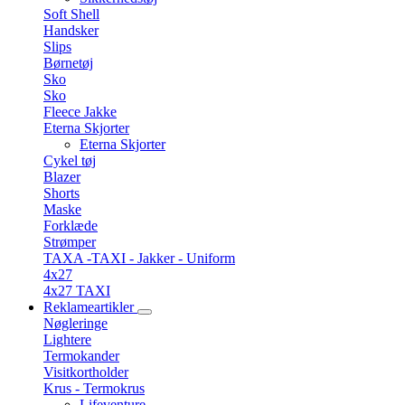
Soft Shell
Handsker
Slips
Børnetøj
Sko
Sko
Fleece Jakke
Eterna Skjorter
Eterna Skjorter
Cykel tøj
Blazer
Shorts
Maske
Forklæde
Strømper
TAXA -TAXI - Jakker - Uniform
4x27
4x27 TAXI
Reklameartikler
Nøgleringe
Lightere
Termokander
Visitkortholder
Krus - Termokrus
Lifeventure