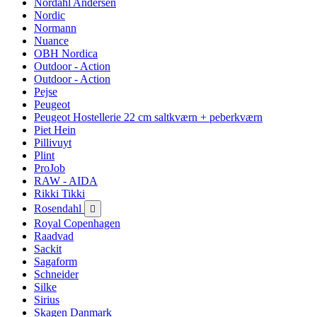
Nordahl Andersen
Nordic
Normann
Nuance
OBH Nordica
Outdoor - Action
Outdoor - Action
Pejse
Peugeot
Peugeot Hostellerie 22 cm saltkværn + peberkværn
Piet Hein
Pillivuyt
Plint
ProJob
RAW - AIDA
Rikki Tikki
Rosendahl

Royal Copenhagen
Raadvad
Sackit
Sagaform
Schneider
Silke
Sirius
Skagen Danmark