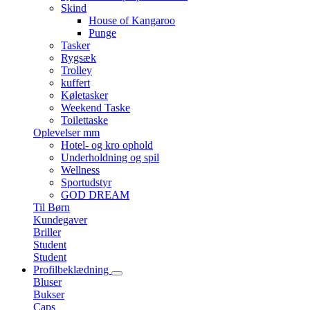
Skind
House of Kangaroo
Punge
Tasker
Rygsæk
Trolley
kuffert
Køletasker
Weekend Taske
Toilettaske
Oplevelser mm
Hotel- og kro ophold
Underholdning og spil
Wellness
Sportudstyr
GOD DREAM
Til Børn
Kundegaver
Briller
Student
Student
Profilbeklædning
Bluser
Bukser
Caps