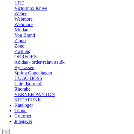
URE
Victorinox Knive
Weber
Webmore
Webmore
Xindao
You Brand
Zippo
Zone
Zwilling
ORRFORS
Adidas - order-ralawise.dk
By Lassen
Spring Copenhagen
HUGO BOSS
Luigi Bormioli
Rhombe
VERNER PANTON
KREAFUNK
Kataloger
Tilbud
Gourmet
Julegaver
