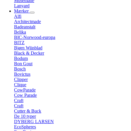
Musemåtte
Lanyard
Mærker
Alfi
Architectmade
Badeanstalt
Belika
BIC-Norwood-europa
BITZ
Bjørn Wiinblad
Black & Decker
Bodum
Bon Gout
Bosch
Bovictus
Clipper
Clique
CowParade
Cow Parade
Craft
Craft
Cutter & Buck
De 10 typer
DYBERG LARSEN
EcoSpheres