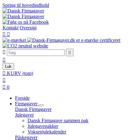
Spring til hovedindhold
Kontakt
Oversigt





Luk

KURV
(tom)


0
Forside
Firmagaver
Dansk Firmagaver
Julegaver
Dansk Firmagave sammen pak
Julegavepakker
Voksenjulekalender
Påskegaver