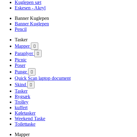
Kuglepen sæt
Eskesen - Akryl
Banner Kuglepen
Banner Kuglepen
Pencil
Tasker
Mapper

Paraplyer

Picnic
Poser
Punge

Quick Scan laptop document
Skind

Tasker
Rygsæk
Trolley
kuffert
Køletasker
Weekend Taske
Toilettaske
Mapper