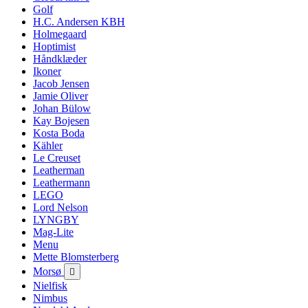
Golf
H.C. Andersen KBH
Holmegaard
Hoptimist
Håndklæder
Ikoner
Jacob Jensen
Jamie Oliver
Johan Bülow
Kay Bojesen
Kosta Boda
Kähler
Le Creuset
Leatherman
Leathermann
LEGO
Lord Nelson
LYNGBY
Mag-Lite
Menu
Mette Blomsterberg
Morsø

Nielfisk
Nimbus