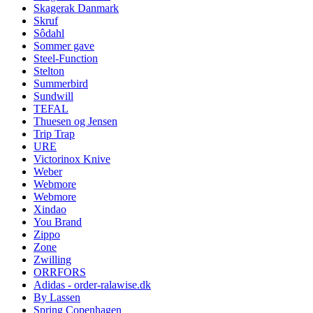
Skagerak Danmark
Skruf
Sôdahl
Sommer gave
Steel-Function
Stelton
Summerbird
Sundwill
TEFAL
Thuesen og Jensen
Trip Trap
URE
Victorinox Knive
Weber
Webmore
Webmore
Xindao
You Brand
Zippo
Zone
Zwilling
ORRFORS
Adidas - order-ralawise.dk
By Lassen
Spring Copenhagen