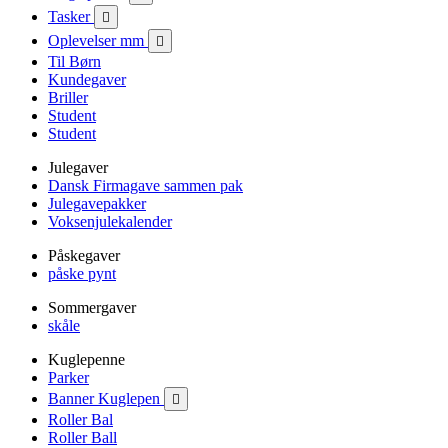
Tasker

Oplevelser mm

Til Børn
Kundegaver
Briller
Student
Student
Julegaver
Dansk Firmagave sammen pak
Julegavepakker
Voksenjulekalender
Påskegaver
påske pynt
Sommergaver
skåle
Kuglepenne
Parker
Banner Kuglepen

Roller Bal
Roller Ball