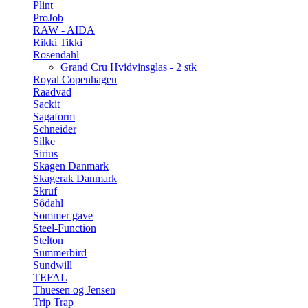
Plint
ProJob
RAW - AIDA
Rikki Tikki
Rosendahl
Grand Cru Hvidvinsglas - 2 stk
Royal Copenhagen
Raadvad
Sackit
Sagaform
Schneider
Silke
Sirius
Skagen Danmark
Skagerak Danmark
Skruf
Sôdahl
Sommer gave
Steel-Function
Stelton
Summerbird
Sundwill
TEFAL
Thuesen og Jensen
Trip Trap