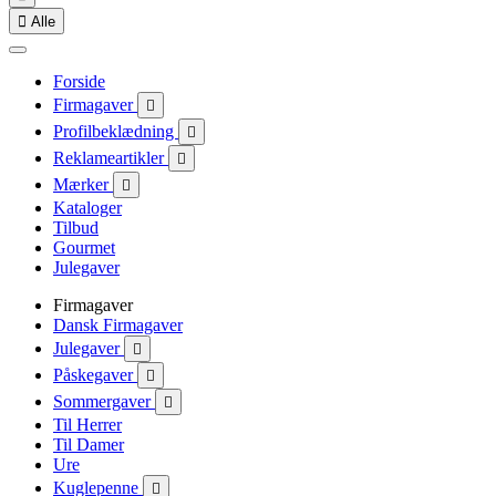

Alle
Forside
Firmagaver

Profilbeklædning

Reklameartikler

Mærker

Kataloger
Tilbud
Gourmet
Julegaver
Firmagaver
Dansk Firmagaver
Julegaver

Påskegaver

Sommergaver

Til Herrer
Til Damer
Ure
Kuglepenne
