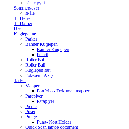
påske pynt
Sommergaver
skåle
Til Herrer
Til Damer
Ure
Kuglepenne
Parker
Banner Kuglepen
Banner Kuglepen
Pencil
Roller Bal
Roller Ball
Kuglepen sæt
Eskesen - Akryl
Tasker
Mapper
Portfolio - Dokumentmapper
Paraplyer
Paraplyer
Picnic
Poser
Punge
Pung- Kort Holder
Quick Scan laptop document