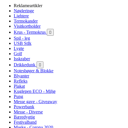
Reklameartikler
Nøgleringe
Lightere
Termokander
Visitkortholder
Krus - Termokrus

Spil - leg
USB StIk
Lygte
Golf
Isskraber
Drikkedunk

Notesbøger & Blokke
Blyanter
Refleks
Plakat
Kuglepen ECO - Miljø
Pung
Messe gave - Giveaway
Powerbank
Messe - Diverse
Bæredygtig
Festivalband
Maske - Corona 2020