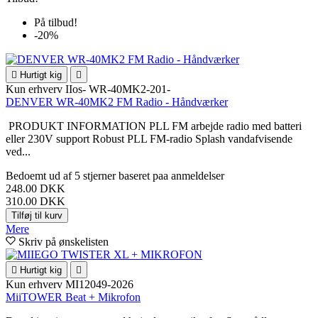
På tilbud!
-20%

Hurtigt kig

Kun erhverv
IIos- WR-40MK2-201-
DENVER WR-40MK2 FM Radio - Håndværker
PRODUKT INFORMATION PLL FM arbejde radio med batteri
eller 230V support Robust PLL FM-radio Splash vandafvisende
ved...
Bedoemt
ud af 5 stjerner baseret paa
anmeldelser
248.00 DKK
310.00 DKK
Tilføj til kurv
Mere
Skriv på ønskelisten

Hurtigt kig

Kun erhverv
MI12049-2026
MiiTOWER Beat + Mikrofon