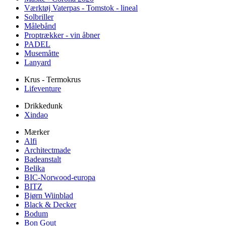
Værktøj Vaterpas - Tomstok - lineal
Solbriller
Målebånd
Proptrækker - vin åbner
PADEL
Musemåtte
Lanyard
Krus - Termokrus
Lifeventure
Drikkedunk
Xindao
Mærker
Alfi
Architectmade
Badeanstalt
Belika
BIC-Norwood-europa
BITZ
Bjørn Wiinblad
Black & Decker
Bodum
Bon Gout