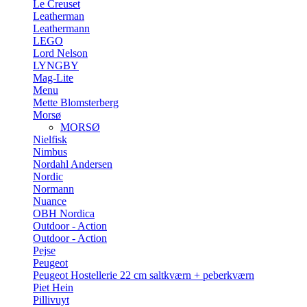
Le Creuset
Leatherman
Leathermann
LEGO
Lord Nelson
LYNGBY
Mag-Lite
Menu
Mette Blomsterberg
Morsø
MORSØ
Nielfisk
Nimbus
Nordahl Andersen
Nordic
Normann
Nuance
OBH Nordica
Outdoor - Action
Outdoor - Action
Pejse
Peugeot
Peugeot Hostellerie 22 cm saltkværn + peberkværn
Piet Hein
Pillivuyt