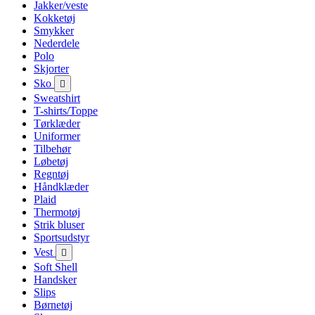
Jakker/veste
Kokketøj
Smykker
Nederdele
Polo
Skjorter
Sko

Sweatshirt
T-shirts/Toppe
Tørklæder
Uniformer
Tilbehør
Løbetøj
Regntøj
Håndklæder
Plaid
Thermotøj
Strik bluser
Sportsudstyr
Vest

Soft Shell
Handsker
Slips
Børnetøj