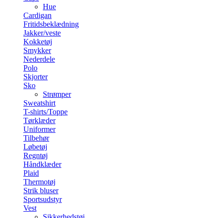
Hue
Cardigan
Fritidsbeklædning
Jakker/veste
Kokketøj
Smykker
Nederdele
Polo
Skjorter
Sko
Strømper
Sweatshirt
T-shirts/Toppe
Tørklæder
Uniformer
Tilbehør
Løbetøj
Regntøj
Håndklæder
Plaid
Thermotøj
Strik bluser
Sportsudstyr
Vest
Sikkerhedstøj