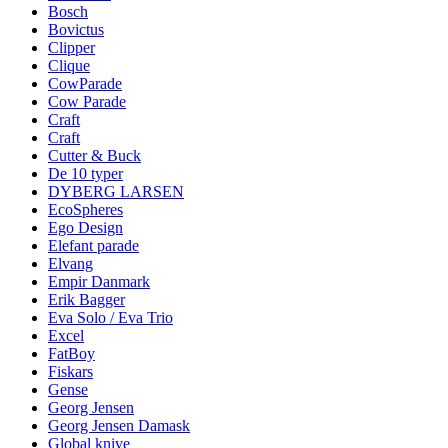
Bosch
Bovictus
Clipper
Clique
CowParade
Cow Parade
Craft
Craft
Cutter & Buck
De 10 typer
DYBERG LARSEN
EcoSpheres
Ego Design
Elefant parade
Elvang
Empir Danmark
Erik Bagger
Eva Solo / Eva Trio
Excel
FatBoy
Fiskars
Gense
Georg Jensen
Georg Jensen Damask
Global knive