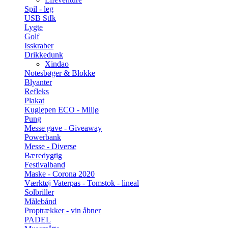
Spil - leg
USB StIk
Lygte
Golf
Isskraber
Drikkedunk
Xindao
Notesbøger & Blokke
Blyanter
Refleks
Plakat
Kuglepen ECO - Miljø
Pung
Messe gave - Giveaway
Powerbank
Messe - Diverse
Bæredygtig
Festivalband
Maske - Corona 2020
Værktøj Vaterpas - Tomstok - lineal
Solbriller
Målebånd
Proptrækker - vin åbner
PADEL