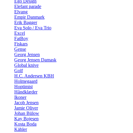
Ego Design
Elefant parade
Elvang
Empir Danmark
Erik Bagger
Eva Solo / Eva Trio
Excel
FatBoy
Fiskars
Gense
Georg Jensen
Georg Jensen Damask
Global knive
Golf
H.C. Andersen KBH
Holmegaard
Hoptimist
Håndklæder
Ikoner
Jacob Jensen
Jamie Oliver
Johan Bülow
Kay Bojesen
Kosta Boda
Kähler