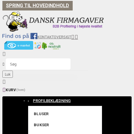
SPRING TIL HOVEDINDHOLD


KONTAKT
OVERSIGT


Luk


KURV
(tom)
PROFILBEKLÆDNING
BLUSER
BUKSER