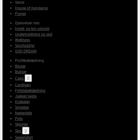
Skind
House of Kangaroo
Punge
Oplevelser mm
Hotel- og kro ophold
Underholdning og spil
Wellness
Sportudstyr
GOD DREAM
Profilbeklædning
Bluser
Bukser
Caps

Cardigan
Fritidsbeklædning
Jakker/veste
Kokketøj
Smykker
Nederdele
Polo
Skjorter
Sko

Sweatshirt