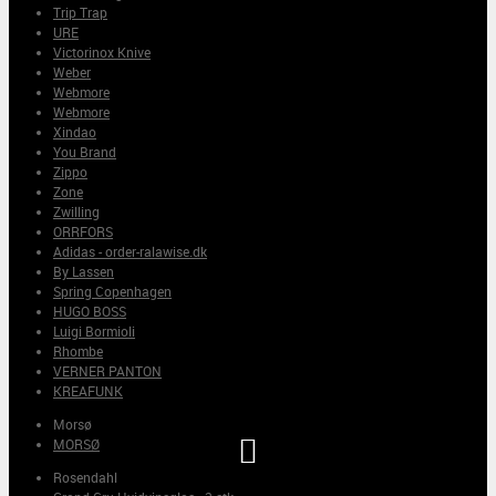
Trip Trap
URE
Victorinox Knive
Weber
Webmore
Webmore
Xindao
You Brand
Zippo
Zone
Zwilling
ORRFORS
Adidas - order-ralawise.dk
By Lassen
Spring Copenhagen
HUGO BOSS
Luigi Bormioli
Rhombe
VERNER PANTON
KREAFUNK
Morsø

MORSØ
Rosendahl