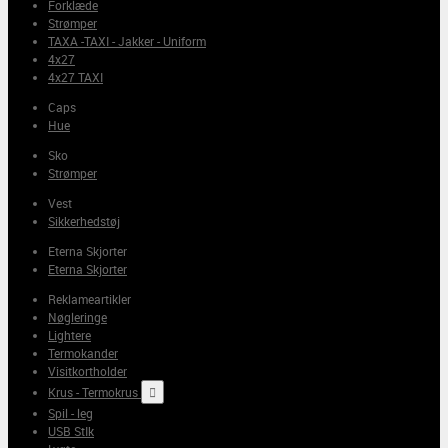
Forklæde
Strømper
TAXA -TAXI - Jakker - Uniform
4x27
4x27 TAXI
Caps
Hue
Sko
Strømper
Vest
Sikkerhedstøj
Eterna Skjorter
Eterna Skjorter
Reklameartikler
Nøgleringe
Lightere
Termokander
Visitkortholder
Krus - Termokrus

Spil - leg
USB StIk