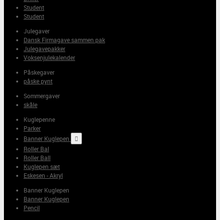
Student
Student
Julegaver
Dansk Firmagave sammen pak
Julegavepakker
Voksenjulekalender
Påskegaver
påske pynt
Sommergaver
skåle
Kuglepenne
Parker
Banner Kuglepen

Roller Bal
Roller Ball
Kuglepen sæt
Eskesen - Akryl
Banner Kuglepen
Banner Kuglepen
Pencil