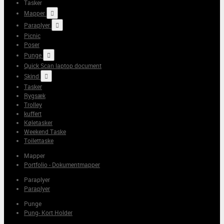
Tasker
Mapper

Paraplyer

Picnic
Poser
Punge

Quick Scan laptop document
Skind

Tasker
Rygsæk
Trolley
kuffert
Køletasker
Weekend Taske
Toilettaske
Mapper
Portfolio - Dokumentmapper
Paraplyer
Paraplyer
Punge
Pung- Kort Holder