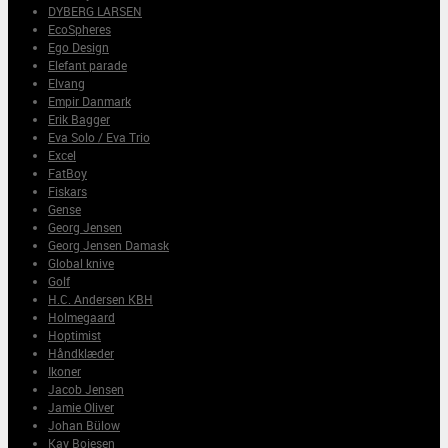
DYBERG LARSEN
EcoSpheres
Ego Design
Elefant parade
Elvang
Empir Danmark
Erik Bagger
Eva Solo / Eva Trio
Excel
FatBoy
Fiskars
Gense
Georg Jensen
Georg Jensen Damask
Global knive
Golf
H.C. Andersen KBH
Holmegaard
Hoptimist
Håndklæder
Ikoner
Jacob Jensen
Jamie Oliver
Johan Bülow
Kay Bojesen