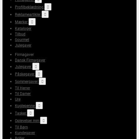
Profilbeklædning

Reklameartikler

Mærker

Kataloger
Tilbud
Gourmet
Julegaver
Firmagaver
Dansk Firmagaver
Julegaver

Påskegaver

Sommergaver

Til Herrer
Til Damer
Ure
Kuglepenne

Tasker

Oplevelser mm

Til Børn
Kundegaver
Briller