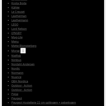
Kosta Boda
Kähler
Le Creuset
Leatherman
Leathermann
LEGO
Lord Nelson
LYNGBY
Mag-Lite
Menu
Mette Blomsterberg
Morsø

Nielfisk
Nimbus
Nordahl Andersen
Nordic
Normann
Nuance
OBH Nordica
Outdoor - Action
Outdoor - Action
Pejse
Peugeot
Peugeot Hostellerie 22 cm saltkværn + peberkværn