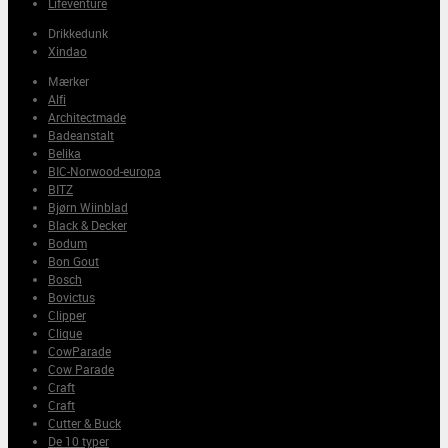
Lifeventure
Drikkedunk
Xindao
Mærker
Alfi
Architectmade
Badeanstalt
Belika
BIC-Norwood-europa
BITZ
Bjørn Wiinblad
Black & Decker
Bodum
Bon Gout
Bosch
Bovictus
Clipper
Clique
CowParade
Cow Parade
Craft
Craft
Cutter & Buck
De 10 typer