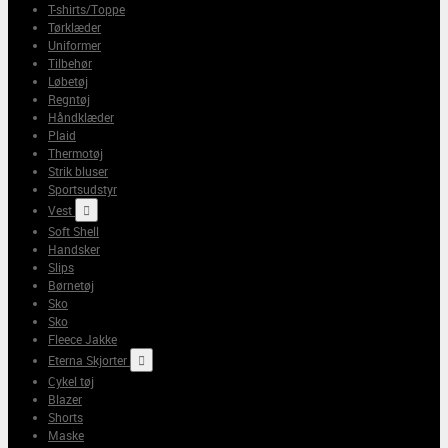
T-shirts/Toppe
Tørklæder
Uniformer
Tilbehør
Løbetøj
Regntøj
Håndklæder
Plaid
Thermotøj
Strik bluser
Sportsudstyr
Vest

Soft Shell
Handsker
Slips
Børnetøj
Sko
Sko
Fleece Jakke
Eterna Skjorter

Cykel tøj
Blazer
Shorts
Maske