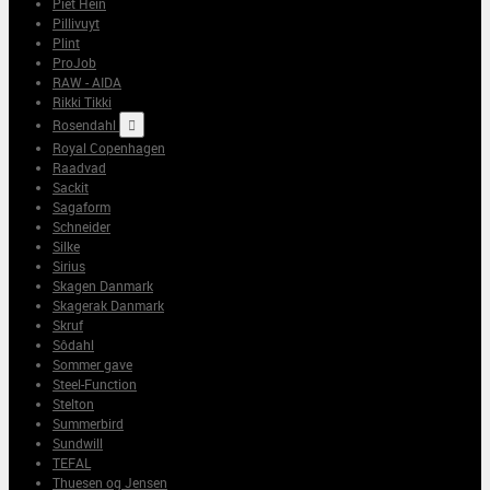
Piet Hein
Pillivuyt
Plint
ProJob
RAW - AIDA
Rikki Tikki
Rosendahl

Royal Copenhagen
Raadvad
Sackit
Sagaform
Schneider
Silke
Sirius
Skagen Danmark
Skagerak Danmark
Skruf
Sôdahl
Sommer gave
Steel-Function
Stelton
Summerbird
Sundwill
TEFAL
Thuesen og Jensen