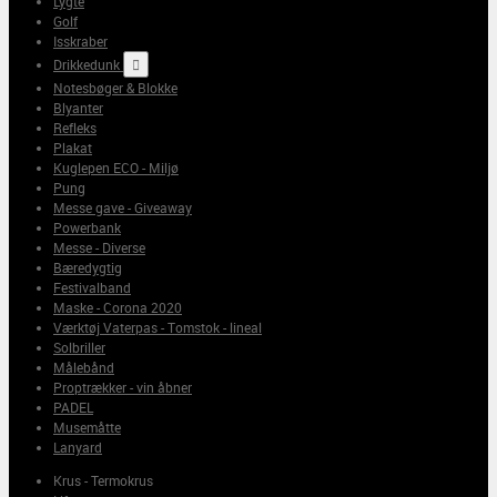
Lygte
Golf
Isskraber
Drikkedunk

Notesbøger & Blokke
Blyanter
Refleks
Plakat
Kuglepen ECO - Miljø
Pung
Messe gave - Giveaway
Powerbank
Messe - Diverse
Bæredygtig
Festivalband
Maske - Corona 2020
Værktøj Vaterpas - Tomstok - lineal
Solbriller
Målebånd
Proptrækker - vin åbner
PADEL
Musemåtte
Lanyard
Krus - Termokrus