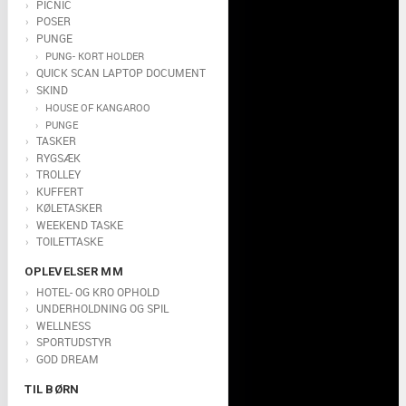
PICNIC
POSER
PUNGE
PUNG- KORT HOLDER
QUICK SCAN LAPTOP DOCUMENT
SKIND
HOUSE OF KANGAROO
PUNGE
TASKER
RYGSÆK
TROLLEY
KUFFERT
KØLETASKER
WEEKEND TASKE
TOILETTASKE
OPLEVELSER MM
HOTEL- OG KRO OPHOLD
UNDERHOLDNING OG SPIL
WELLNESS
SPORTUDSTYR
GOD DREAM
TIL BØRN