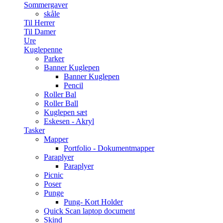
Sommergaver
skåle
Til Herrer
Til Damer
Ure
Kuglepenne
Parker
Banner Kuglepen
Banner Kuglepen
Pencil
Roller Bal
Roller Ball
Kuglepen sæt
Eskesen - Akryl
Tasker
Mapper
Portfolio - Dokumentmapper
Paraplyer
Paraplyer
Picnic
Poser
Punge
Pung- Kort Holder
Quick Scan laptop document
Skind