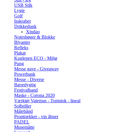
USB StIk
Lygte
Golf
Isskraber
Drikkedunk
Xindao
Notesbøger & Blokke
Blyanter
Refleks
Plakat
Kuglepen ECO - Miljø
Pung
Messe gave - Giveaway
Powerbank
Messe - Diverse
Bæredygtig
Festivalband
Maske - Corona 2020
Værktøj Vaterpas - Tomstok - lineal
Solbriller
Målebånd
Proptrækker - vin åbner
PADEL
Musemåtte