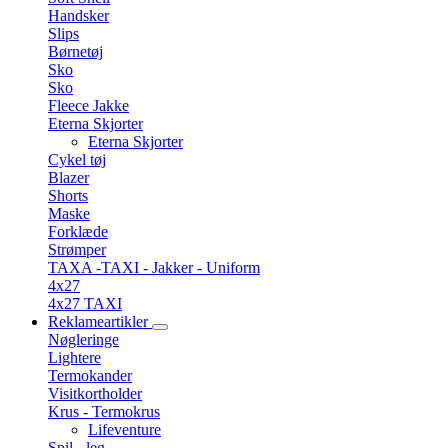
Handsker
Slips
Børnetøj
Sko
Sko
Fleece Jakke
Eterna Skjorter
Eterna Skjorter
Cykel tøj
Blazer
Shorts
Maske
Forklæde
Strømper
TAXA -TAXI - Jakker - Uniform
4x27
4x27 TAXI
Reklameartikler
Nøgleringe
Lightere
Termokander
Visitkortholder
Krus - Termokrus
Lifeventure
Spil - leg