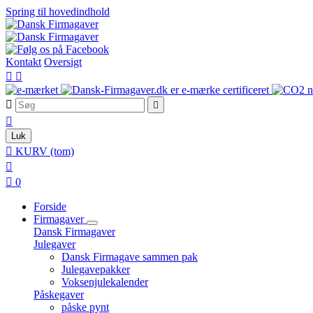
Spring til hovedindhold
Kontakt
Oversigt





Luk

KURV
(tom)


0
Forside
Firmagaver
Dansk Firmagaver
Julegaver
Dansk Firmagave sammen pak
Julegavepakker
Voksenjulekalender
Påskegaver
påske pynt