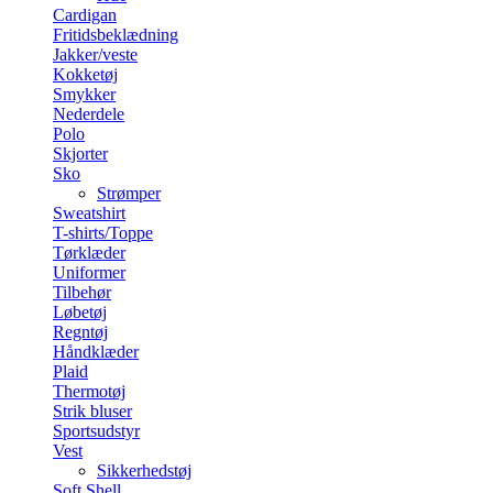
Cardigan
Fritidsbeklædning
Jakker/veste
Kokketøj
Smykker
Nederdele
Polo
Skjorter
Sko
Strømper
Sweatshirt
T-shirts/Toppe
Tørklæder
Uniformer
Tilbehør
Løbetøj
Regntøj
Håndklæder
Plaid
Thermotøj
Strik bluser
Sportsudstyr
Vest
Sikkerhedstøj
Soft Shell