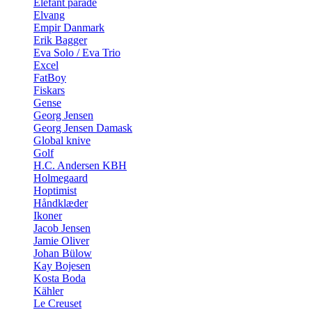
Elefant parade
Elvang
Empir Danmark
Erik Bagger
Eva Solo / Eva Trio
Excel
FatBoy
Fiskars
Gense
Georg Jensen
Georg Jensen Damask
Global knive
Golf
H.C. Andersen KBH
Holmegaard
Hoptimist
Håndklæder
Ikoner
Jacob Jensen
Jamie Oliver
Johan Bülow
Kay Bojesen
Kosta Boda
Kähler
Le Creuset