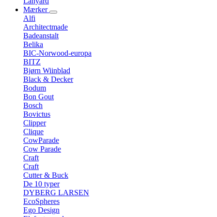
Lanyard
Mærker
Alfi
Architectmade
Badeanstalt
Belika
BIC-Norwood-europa
BITZ
Bjørn Wiinblad
Black & Decker
Bodum
Bon Gout
Bosch
Bovictus
Clipper
Clique
CowParade
Cow Parade
Craft
Craft
Cutter & Buck
De 10 typer
DYBERG LARSEN
EcoSpheres
Ego Design