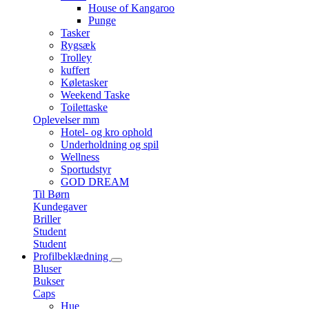
House of Kangaroo
Punge
Tasker
Rygsæk
Trolley
kuffert
Køletasker
Weekend Taske
Toilettaske
Oplevelser mm
Hotel- og kro ophold
Underholdning og spil
Wellness
Sportudstyr
GOD DREAM
Til Børn
Kundegaver
Briller
Student
Student
Profilbeklædning
Bluser
Bukser
Caps
Hue