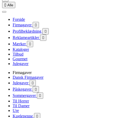

Alle
Forside
Firmagaver

Profilbeklædning

Reklameartikler

Mærker

Kataloger
Tilbud
Gourmet
Julegaver
Firmagaver
Dansk Firmagaver
Julegaver

Påskegaver

Sommergaver

Til Herrer
Til Damer
Ure
Kuglepenne
