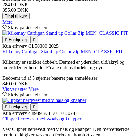
284.00 DKK
355.00 DKK
Tilføj til kurv
Mere
Skriv på ønskelisten

Hurtigt kig

Kun erhverv
CL50300-2025
Kilkenny Cardigan Stand up Collar Zip MEN| CLASSIC FIT
Kilkenny er strikket dobbelt. Dermed er ydersiden uld/akryl og
indersiden er bomuld. Få alle uldens fordele, og nyd...
Bedoemt
ud af 5 stjerner baseret paa
anmeldelser
840.00 DKK
Vis varianter
Mere
Skriv på ønskelisten

Hurtigt kig

Kun erhverv
cl89491/CL50110-2024
Clipper herrevest med v-hals og knapper
Vest Clipper herrevest med v-hals og knapper. Den merceriserede
merino uld giver vesten en forbedret komfort - den...