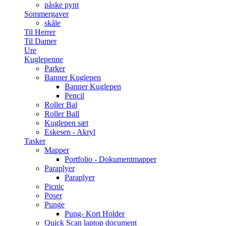
påske pynt
Sommergaver
skåle
Til Herrer
Til Damer
Ure
Kuglepenne
Parker
Banner Kuglepen
Banner Kuglepen
Pencil
Roller Bal
Roller Ball
Kuglepen sæt
Eskesen - Akryl
Tasker
Mapper
Portfolio - Dokumentmapper
Paraplyer
Paraplyer
Picnic
Poser
Punge
Pung- Kort Holder
Quick Scan laptop document