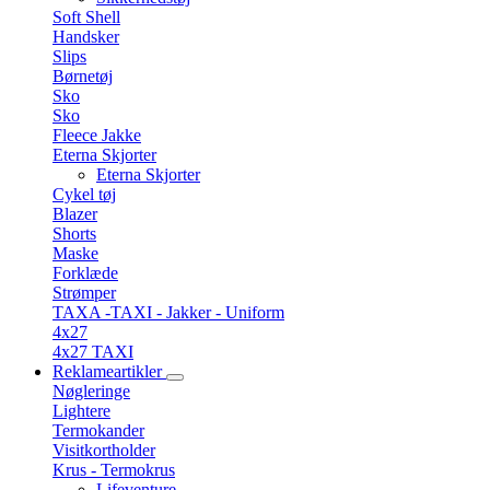
Soft Shell
Handsker
Slips
Børnetøj
Sko
Sko
Fleece Jakke
Eterna Skjorter
Eterna Skjorter
Cykel tøj
Blazer
Shorts
Maske
Forklæde
Strømper
TAXA -TAXI - Jakker - Uniform
4x27
4x27 TAXI
Reklameartikler
Nøgleringe
Lightere
Termokander
Visitkortholder
Krus - Termokrus
Lifeventure