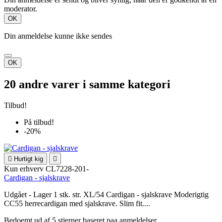
moderator.
OK
Din anmeldelse kunne ikke sendes
OK
20 andre varer i samme kategori
Tilbud!
På tilbud!
-20%

Hurtigt kig

Kun erhverv
CL7228-201-
Cardigan - sjalskrave
Udgået - Lager 1 stk. str. XL/54 Cardigan - sjalskrave Moderigtig
CC55 herrecardigan med sjalskrave. Slim fit....
Bedoemt
ud af 5 stjerner baseret paa
anmeldelser