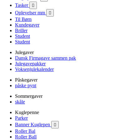
Tasker

Oplevelser mm

Til Børn
Kundegaver
Briller
Student
Student
Julegaver
Dansk Firmagave sammen pak
Julegavepakker
Voksenjulekalender
Påskegaver
påske pynt
Sommergaver
skåle
Kuglepenne
Parker
Banner Kuglepen

Roller Bal
Roller Ball