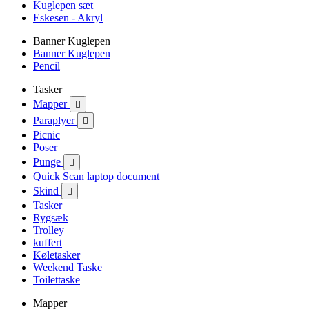
Kuglepen sæt
Eskesen - Akryl
Banner Kuglepen
Banner Kuglepen
Pencil
Tasker
Mapper

Paraplyer

Picnic
Poser
Punge

Quick Scan laptop document
Skind

Tasker
Rygsæk
Trolley
kuffert
Køletasker
Weekend Taske
Toilettaske
Mapper