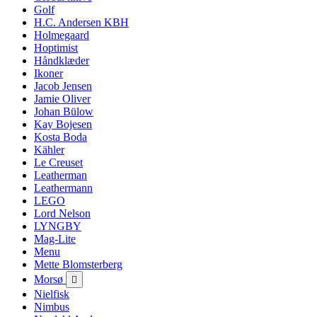
Golf
H.C. Andersen KBH
Holmegaard
Hoptimist
Håndklæder
Ikoner
Jacob Jensen
Jamie Oliver
Johan Bülow
Kay Bojesen
Kosta Boda
Kähler
Le Creuset
Leatherman
Leathermann
LEGO
Lord Nelson
LYNGBY
Mag-Lite
Menu
Mette Blomsterberg
Morsø

Nielfisk
Nimbus