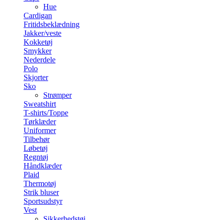
Hue
Cardigan
Fritidsbeklædning
Jakker/veste
Kokketøj
Smykker
Nederdele
Polo
Skjorter
Sko
Strømper
Sweatshirt
T-shirts/Toppe
Tørklæder
Uniformer
Tilbehør
Løbetøj
Regntøj
Håndklæder
Plaid
Thermotøj
Strik bluser
Sportsudstyr
Vest
Sikkerhedstøj