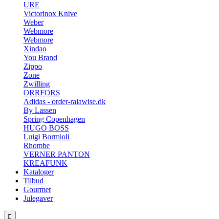
URE
Victorinox Knive
Weber
Webmore
Webmore
Xindao
You Brand
Zippo
Zone
Zwilling
ORRFORS
Adidas - order-ralawise.dk
By Lassen
Spring Copenhagen
HUGO BOSS
Luigi Bormioli
Rhombe
VERNER PANTON
KREAFUNK
Kataloger
Tilbud
Gourmet
Julegaver
