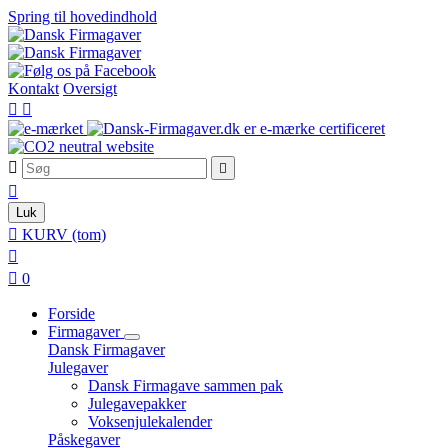
Spring til hovedindhold
Kontakt
Oversigt





Luk

KURV
(tom)


0
Forside
Firmagaver
Dansk Firmagaver
Julegaver
Dansk Firmagave sammen pak
Julegavepakker
Voksenjulekalender
Påskegaver