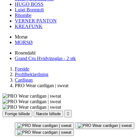
HUGO BOSS
Luigi Bormioli
Rhombe
VERNER PANTON
KREAFUNK
Morsø
MORSØ
Rosendahl
Grand Cru Hvidvinsglas - 2 stk
Forside
Profilbeklædning
Cardigan
PRO Wear cardigan | sweat
Forrige billede
Næste billede
