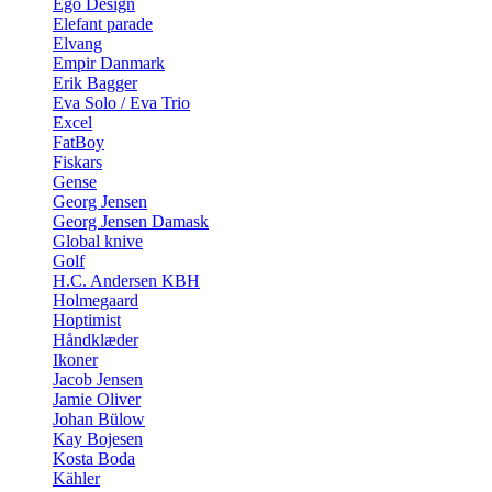
Ego Design
Elefant parade
Elvang
Empir Danmark
Erik Bagger
Eva Solo / Eva Trio
Excel
FatBoy
Fiskars
Gense
Georg Jensen
Georg Jensen Damask
Global knive
Golf
H.C. Andersen KBH
Holmegaard
Hoptimist
Håndklæder
Ikoner
Jacob Jensen
Jamie Oliver
Johan Bülow
Kay Bojesen
Kosta Boda
Kähler