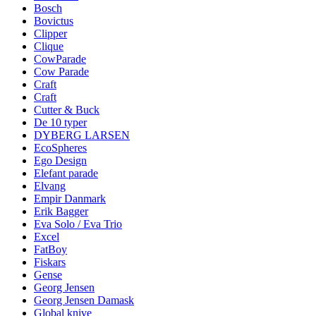
Bosch
Bovictus
Clipper
Clique
CowParade
Cow Parade
Craft
Craft
Cutter & Buck
De 10 typer
DYBERG LARSEN
EcoSpheres
Ego Design
Elefant parade
Elvang
Empir Danmark
Erik Bagger
Eva Solo / Eva Trio
Excel
FatBoy
Fiskars
Gense
Georg Jensen
Georg Jensen Damask
Global knive