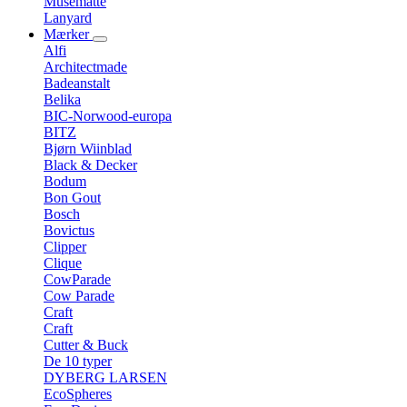
Musemåtte
Lanyard
Mærker
Alfi
Architectmade
Badeanstalt
Belika
BIC-Norwood-europa
BITZ
Bjørn Wiinblad
Black & Decker
Bodum
Bon Gout
Bosch
Bovictus
Clipper
Clique
CowParade
Cow Parade
Craft
Craft
Cutter & Buck
De 10 typer
DYBERG LARSEN
EcoSpheres