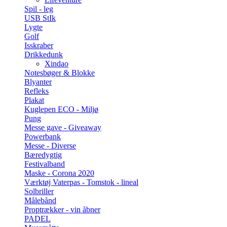
Spil - leg
USB StIk
Lygte
Golf
Isskraber
Drikkedunk
Xindao
Notesbøger & Blokke
Blyanter
Refleks
Plakat
Kuglepen ECO - Miljø
Pung
Messe gave - Giveaway
Powerbank
Messe - Diverse
Bæredygtig
Festivalband
Maske - Corona 2020
Værktøj Vaterpas - Tomstok - lineal
Solbriller
Målebånd
Proptrækker - vin åbner
PADEL