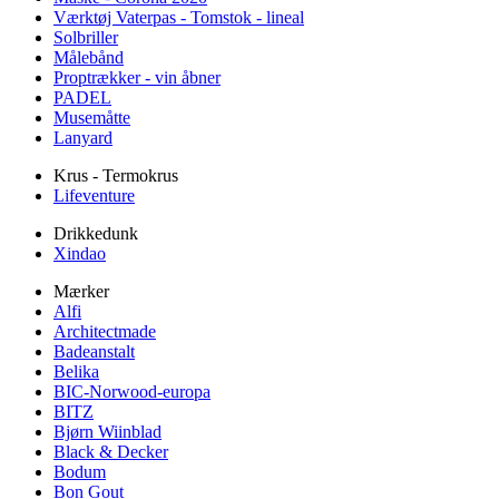
Værktøj Vaterpas - Tomstok - lineal
Solbriller
Målebånd
Proptrækker - vin åbner
PADEL
Musemåtte
Lanyard
Krus - Termokrus
Lifeventure
Drikkedunk
Xindao
Mærker
Alfi
Architectmade
Badeanstalt
Belika
BIC-Norwood-europa
BITZ
Bjørn Wiinblad
Black & Decker
Bodum
Bon Gout