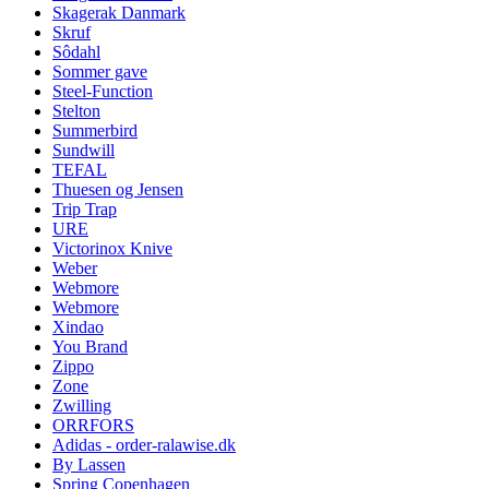
Skagerak Danmark
Skruf
Sôdahl
Sommer gave
Steel-Function
Stelton
Summerbird
Sundwill
TEFAL
Thuesen og Jensen
Trip Trap
URE
Victorinox Knive
Weber
Webmore
Webmore
Xindao
You Brand
Zippo
Zone
Zwilling
ORRFORS
Adidas - order-ralawise.dk
By Lassen
Spring Copenhagen