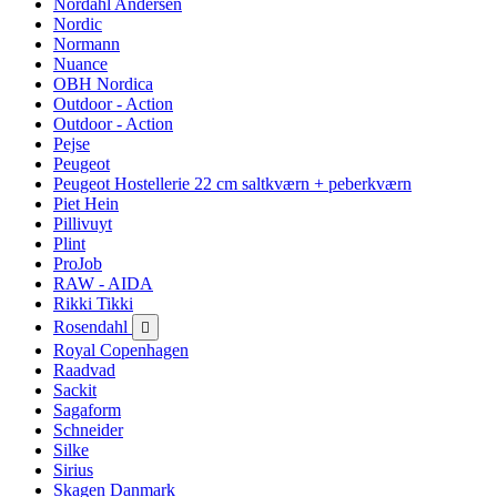
Nordahl Andersen
Nordic
Normann
Nuance
OBH Nordica
Outdoor - Action
Outdoor - Action
Pejse
Peugeot
Peugeot Hostellerie 22 cm saltkværn + peberkværn
Piet Hein
Pillivuyt
Plint
ProJob
RAW - AIDA
Rikki Tikki
Rosendahl

Royal Copenhagen
Raadvad
Sackit
Sagaform
Schneider
Silke
Sirius
Skagen Danmark