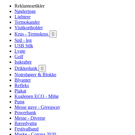
Reklameartikler
Nøgleringe
Lightere
Termokander
Visitkortholder
Krus - Termokrus

Spil - leg
USB StIk
Lygte
Golf
Isskraber
Drikkedunk

Notesbøger & Blokke
Blyanter
Refleks
Plakat
Kuglepen ECO - Miljø
Pung
Messe gave - Giveaway
Powerbank
Messe - Diverse
Bæredygtig
Festivalband
Maske - Corona 2020