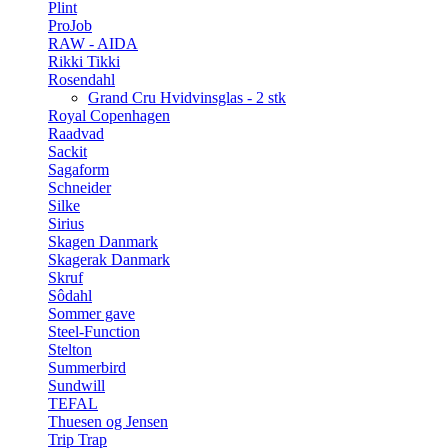
Plint
ProJob
RAW - AIDA
Rikki Tikki
Rosendahl
Grand Cru Hvidvinsglas - 2 stk
Royal Copenhagen
Raadvad
Sackit
Sagaform
Schneider
Silke
Sirius
Skagen Danmark
Skagerak Danmark
Skruf
Sôdahl
Sommer gave
Steel-Function
Stelton
Summerbird
Sundwill
TEFAL
Thuesen og Jensen
Trip Trap