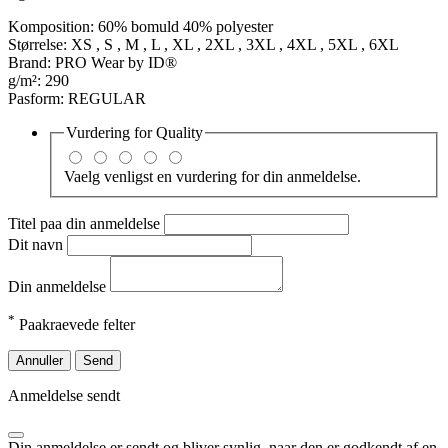
Komposition: 60% bomuld 40% polyester
Størrelse: XS , S , M , L , XL , 2XL , 3XL , 4XL , 5XL , 6XL
Brand: PRO Wear by ID®
g/m²: 290
Pasform: REGULAR
Vurdering for
Quality
Vaelg venligst en vurdering for din anmeldelse.
Titel paa din anmeldelse
Dit navn
Din anmeldelse
*
Paakraevede felter
Annuller
Send
Anmeldelse sendt
Din anmeldelse er sendt og bliver synlig, naar den er godkendt af en