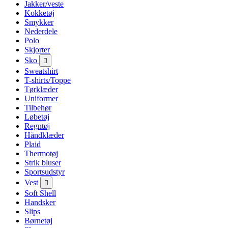
Jakker/veste
Kokketøj
Smykker
Nederdele
Polo
Skjorter
Sko

Sweatshirt
T-shirts/Toppe
Tørklæder
Uniformer
Tilbehør
Løbetøj
Regntøj
Håndklæder
Plaid
Thermotøj
Strik bluser
Sportsudstyr
Vest

Soft Shell
Handsker
Slips
Børnetøj