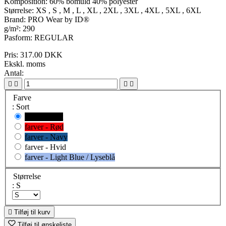
Komposition: 60% bomuld 40% polyester
Størrelse: XS , S , M , L , XL , 2XL , 3XL , 4XL , 5XL , 6XL
Brand: PRO Wear by ID®
g/m²: 290
Pasform: REGULAR
Pris:
317.00 DKK
Ekskl. moms
Antal:




Farve
: Sort
farver - Sort
farver - Rød
farver - Navy
farver - Hvid
farver - Light Blue / Lyseblå
Størrelse
: S

Tilføj til kurv
Tilføj til ønskeliste