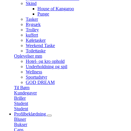
Skind
House of Kangaroo
Punge
Tasker
Rygsæk
Trolley
kuffert
Køletasker
Weekend Taske
Toilettaske
Oplevelser mm
Hotel- og kro ophold
Underholdning og spil
Wellness
Sportudstyr
GOD DREAM
Til Børn
Kundegaver
Briller
Student
Student
Profilbeklædning
Bluser
Bukser
Caps