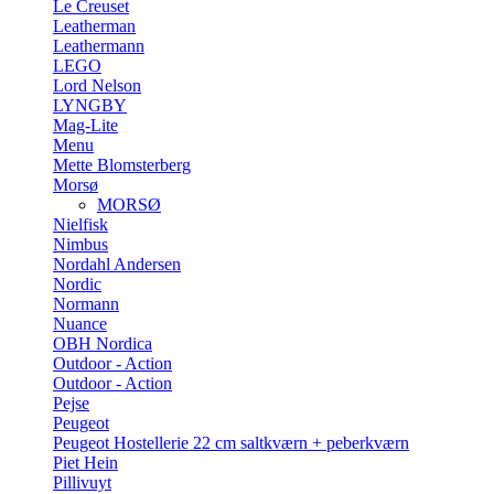
Le Creuset
Leatherman
Leathermann
LEGO
Lord Nelson
LYNGBY
Mag-Lite
Menu
Mette Blomsterberg
Morsø
MORSØ
Nielfisk
Nimbus
Nordahl Andersen
Nordic
Normann
Nuance
OBH Nordica
Outdoor - Action
Outdoor - Action
Pejse
Peugeot
Peugeot Hostellerie 22 cm saltkværn + peberkværn
Piet Hein
Pillivuyt