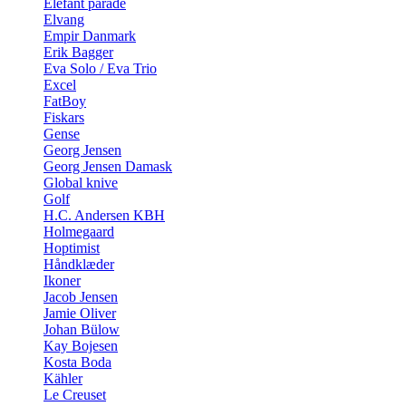
Elefant parade
Elvang
Empir Danmark
Erik Bagger
Eva Solo / Eva Trio
Excel
FatBoy
Fiskars
Gense
Georg Jensen
Georg Jensen Damask
Global knive
Golf
H.C. Andersen KBH
Holmegaard
Hoptimist
Håndklæder
Ikoner
Jacob Jensen
Jamie Oliver
Johan Bülow
Kay Bojesen
Kosta Boda
Kähler
Le Creuset