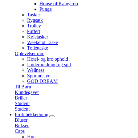
House of Kangaroo
Punge
Tasker
Rygsæk
Trolley
kuffert
Køletasker
Weekend Taske
Toilettaske
Oplevelser mm
Hotel- og kro ophold
Underholdning og spil
Wellness
Sportudstyr
GOD DREAM
Til Børn
Kundegaver
Briller
Student
Student
Profilbeklædning
Bluser
Bukser
Caps
Hue