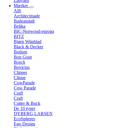
Lanyard
Mærker
Alfi
Architectmade
Badeanstalt
Belika
BIC-Norwood-europa
BITZ
Bjørn Wiinblad
Black & Decker
Bodum
Bon Gout
Bosch
Bovictus
Clipper
Clique
CowParade
Cow Parade
Craft
Craft
Cutter & Buck
De 10 typer
DYBERG LARSEN
EcoSpheres
Ego Design