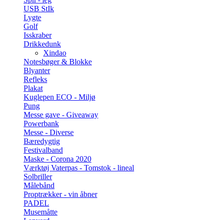
USB StIk
Lygte
Golf
Isskraber
Drikkedunk
Xindao
Notesbøger & Blokke
Blyanter
Refleks
Plakat
Kuglepen ECO - Miljø
Pung
Messe gave - Giveaway
Powerbank
Messe - Diverse
Bæredygtig
Festivalband
Maske - Corona 2020
Værktøj Vaterpas - Tomstok - lineal
Solbriller
Målebånd
Proptrækker - vin åbner
PADEL
Musemåtte