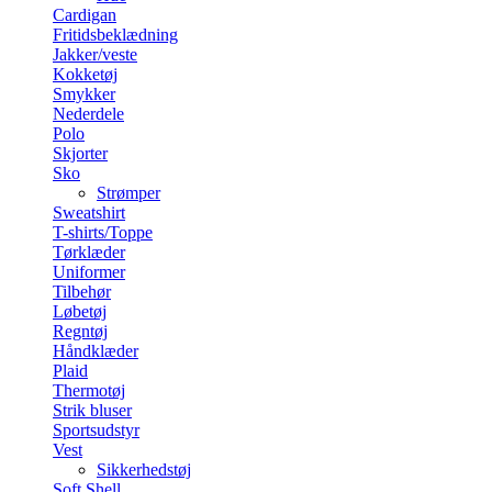
Cardigan
Fritidsbeklædning
Jakker/veste
Kokketøj
Smykker
Nederdele
Polo
Skjorter
Sko
Strømper
Sweatshirt
T-shirts/Toppe
Tørklæder
Uniformer
Tilbehør
Løbetøj
Regntøj
Håndklæder
Plaid
Thermotøj
Strik bluser
Sportsudstyr
Vest
Sikkerhedstøj
Soft Shell