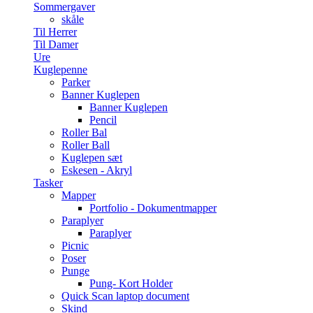
Sommergaver
skåle
Til Herrer
Til Damer
Ure
Kuglepenne
Parker
Banner Kuglepen
Banner Kuglepen
Pencil
Roller Bal
Roller Ball
Kuglepen sæt
Eskesen - Akryl
Tasker
Mapper
Portfolio - Dokumentmapper
Paraplyer
Paraplyer
Picnic
Poser
Punge
Pung- Kort Holder
Quick Scan laptop document
Skind