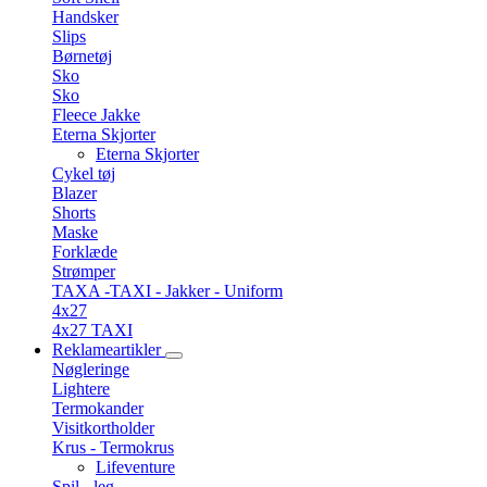
Handsker
Slips
Børnetøj
Sko
Sko
Fleece Jakke
Eterna Skjorter
Eterna Skjorter
Cykel tøj
Blazer
Shorts
Maske
Forklæde
Strømper
TAXA -TAXI - Jakker - Uniform
4x27
4x27 TAXI
Reklameartikler
Nøgleringe
Lightere
Termokander
Visitkortholder
Krus - Termokrus
Lifeventure
Spil - leg