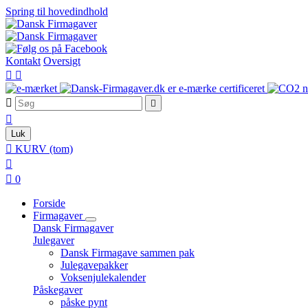
Spring til hovedindhold
Kontakt
Oversigt





Luk

KURV
(tom)


0
Forside
Firmagaver
Dansk Firmagaver
Julegaver
Dansk Firmagave sammen pak
Julegavepakker
Voksenjulekalender
Påskegaver
påske pynt